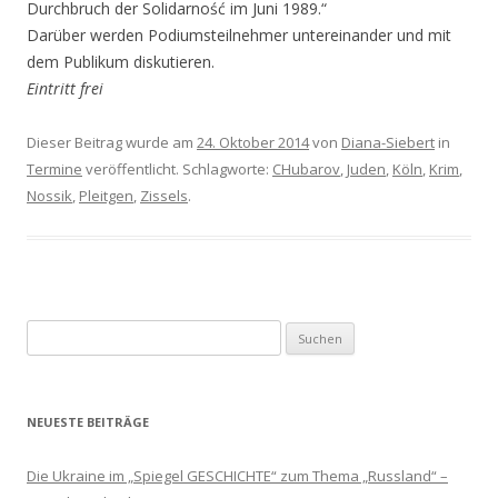
Durchbruch der Solidarność im Juni 1989.“
Darüber werden Podiumsteilnehmer untereinander und mit
dem Publikum diskutieren.
Eintritt frei
Dieser Beitrag wurde am
24. Oktober 2014
von
Diana-Siebert
in
Termine
veröffentlicht. Schlagworte:
CHubarov
,
Juden
,
Köln
,
Krim
,
Nossik
,
Pleitgen
,
Zissels
.
Suchen
nach:
NEUESTE BEITRÄGE
Die Ukraine im „Spiegel GESCHICHTE“ zum Thema „Russland“ –