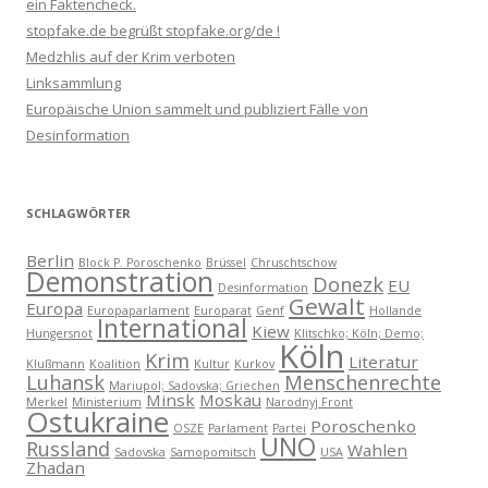
ein Faktencheck.
stopfake.de begrüßt stopfake.org/de !
Medzhlis auf der Krim verboten
Linksammlung
Europäische Union sammelt und publiziert Fälle von
Desinformation
SCHLAGWÖRTER
Berlin
Block P. Poroschenko
Brüssel
Chruschtschow
Demonstration
Donezk
EU
Desinformation
Gewalt
Europa
Europaparlament
Europarat
Genf
Hollande
International
Kiew
Hungersnot
Klitschko; Köln; Demo;
Köln
Krim
Literatur
Klußmann
Koalition
Kultur
Kurkov
Luhansk
Menschenrechte
Mariupol; Sadovska; Griechen
Minsk
Moskau
Merkel
Ministerium
Narodnyj Front
Ostukraine
Poroschenko
OSZE
Parlament
Partei
UNO
Russland
Wahlen
Sadovska
Samopomitsch
USA
Zhadan