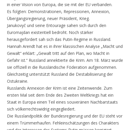
in einer Vision von Europa, die sie mit der EU verbanden.
Es folgten: Demonstrationen, Repressionen, Annexion,
Übergangsregierung, neuer Präsident, Krieg.
Janukovyč und seine Entourage sahen sich durch den
Euromajdan existentiell bedroht. Noch stärker
herausgefordert sah sich das Putin-Regime in Russland.
Hannah Arendt hat es in ihrer klassischen Analyse „Macht und
Gewalt“ erklärt: „Gewalt tritt auf den Plan, wo Macht in
Gefahr ist.“ Russland annektierte die Krim. Am 18. März wurde
sie offiziell in die Russländische Föderation aufgenommen.
Gleichzeitig unterstützt Russland die Destabilisierung der
Ostukraine.
Russlands Annexion der Krim ist eine Zeitenwende. Zum
ersten Mal seit dem Ende des Zweiten Weltkriegs hat ein
Staat in Europa einen Teil eines souveränen Nachbarstaats
sich völkerrechtswidrig eingegliedert.
Die Russlandpolitik der Bundesregierung und der EU steht vor
einem Trümmerhaufen. Fehleinschätzungen des Charakters
und der Interessen des Systems Putin müssen korrigiert