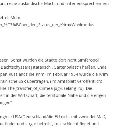
durch eine ausländische Macht und unter entsprechendem
ttel. Mehr:
endum_%C3%BCber_den_Status_der_Krim#Wahlmodus
esen. Sonst würden die Städte dort nicht Simferopol‘
r Bachtschyssaraj (tatarisch „Gartenpalast“) heißen. Ende
ppen Russlands die Krim. Im Februar 1954 wurde die Krim
ainische SSR übertragen. (Im Amtsblatt veröffentlicht
File:The_transfer_of_Crimea.jpg?uselang=ru). Die
it in der Wirtschaft, die territoriale Nähe und die engen
dungen“
ng/die USA/Deutschland/die EU nicht mit zweierlei Maß,
t findet und sogar betreibt, mal schlecht findet und