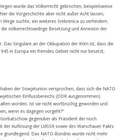
Kriegen wurde das Völkerrecht gebrochen, beispielsweise
ier die Vorgeschichte aber nicht außer Acht lassen,
 Wege suchte, ein weiteres Srebrenica zu verhindern.
 die völkerrechtswidrige Besetzung und Annexion der
. Das Singuläre an der Okkupation der Krim ist, dass die
1945 in Europa ein fremdes Gebiet nicht nur besetzt,
haben der Sowjetunion versprochen, dass sich die NATO
sowjetischen Einflussbereichs (DDR ausgenommen)
halten worden. Ist sie nicht wortbrüchig geworden und
hen, wenn es dagegen vorgeht?“
 Gorbatschow gegenüber als Präsident der noch
t der Auflösung der UdSSR sowie des Warschauer Pakts
nisse grundlegend. Das NATO-Bündnis wurde nicht mehr