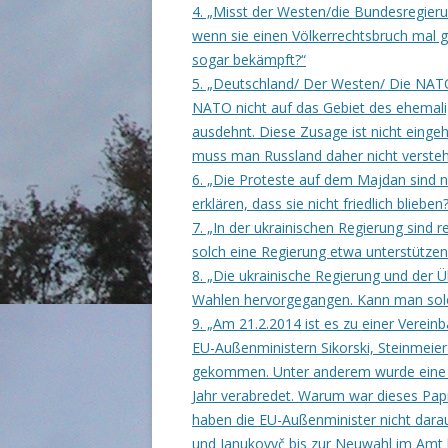
4. „Misst der Westen/die Bundesregieru
wenn sie einen Völkerrechtsbruch mal gu
sogar bekämpft?“
5. „Deutschland/ Der Westen/ Die NATO
NATO nicht auf das Gebiet des ehemal
ausdehnt. Diese Zusage ist nicht einge
muss man Russland daher nicht verste
6. „Die Proteste auf dem Majdan sind nic
erklären, dass sie nicht friedlich blieben
7. „In der ukrainischen Regierung sind
solch eine Regierung etwa unterstützen
8. „Die ukrainische Regierung und der 
Wahlen hervorgegangen. Kann man solc
9. „Am 21.2.2014 ist es zu einer Verei
EU-Außenministern Sikorski, Steinmeier
gekommen. Unter anderem wurde eine 
Jahr verabredet. Warum war dieses Pa
haben die EU-Außenminister nicht darau
und Janukovyč bis zur Neuwahl im Amt b