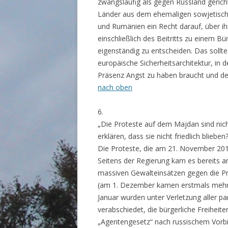
zwangsläufig als gegen Russland gerich
Länder aus dem ehemaligen sowjetischen
und Rumänien ein Recht darauf, über ihr
einschließlich des Beitritts zu einem 
eigenständig zu entscheiden. Das sollte
europäische Sicherheitsarchitektur, in
Präsenz Angst zu haben braucht und de
nach oben
6.
„Die Proteste auf dem Majdan sind nicht 
erklären, dass sie nicht friedlich blieben
Die Proteste, die am 21. November 2013 
Seitens der Regierung kam es bereits
massiven Gewalteinsätzen gegen die Pro
(am 1. Dezember kamen erstmals meh
Januar wurden unter Verletzung aller pa
verabschiedet, die bürgerliche Freiheit
„Agentengesetz“ nach russischem Vorbi