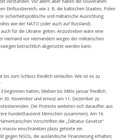
tet verstanden. Vor allem aber haben die souveränen
 Einflussbereich, wie z. B. die baltischen Staaten, Polen
e sicherheitspolitische und militärische Ausrichtung
Bündnis wie der NATO (oder auch auf Russland)
 auch für die Ukraine gelten. Anzustreben wäre eine
 der niemand vor niemandem wegen der militärischen
swegen beträchtlich abgerüstet werden kann.
bis zum Schluss friedlich verlaufen. Wie ist es zu
?
begonnen hatten, blieben bis Mitte Januar friedlich.
 am 30. November und erneut am 11. Dezember zu
testierenden. Die Proteste weiteten sich daraufhin aus
rere hunderttausend Menschen zusammen). Am 16.
rlamentarischen Vorschriften die „Diktatur-Gesetze“
en massiv einschränkten (dazu gehörte ein
ld gegen NGOs, die ausländische Finanzierung erhalten;