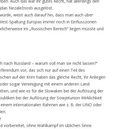
ben. Auch das war ihr gutes Recht, hat allerdings den
an Nezaležnosti ausgelöst.
würde, weist auch darauf hin, dass man auch über
West-Spaltung Europas immer noch in Einflusszonen
ürlicherweise im „Russischen Bereich“ liegen müsste und
h nach Russland – warum soll man sie nicht lassen?“
eferendum vor, das sich nur auf einen Teil des
schen auf der Krim haben das gleiche Recht, ihr Anliegen
oder sogar Vereinigung mit einem anderen Land
tten, und wie es für die Slowaken bei der Auflösung der
ubliken bei der Auflösung der Sowjetunion Wirklichkeit
n einem internationalen Rahmen wie z. B. der UNO oder
den.
e
end vorbereitet, ohne Wahlkampf im üblichen Sinne