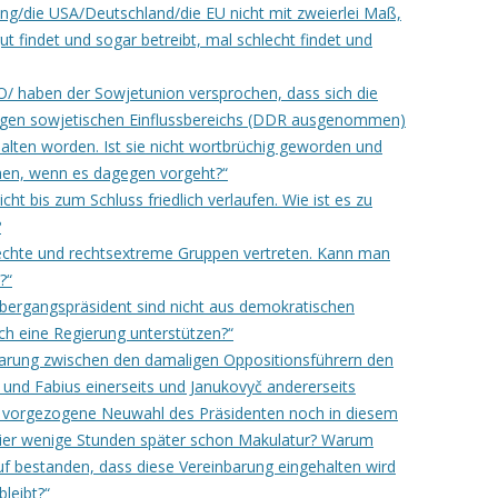
ng/die USA/Deutschland/die EU nicht mit zweierlei Maß,
t findet und sogar betreibt, mal schlecht findet und
/ haben der Sowjetunion versprochen, dass sich die
igen sowjetischen Einflussbereichs (DDR ausgenommen)
halten worden. Ist sie nicht wortbrüchig geworden und
hen, wenn es dagegen vorgeht?“
ht bis zum Schluss friedlich verlaufen. Wie ist es zu
?
 rechte und rechtsextreme Gruppen vertreten. Kann man
?“
Übergangspräsident sind nicht aus demokratischen
h eine Regierung unterstützen?“
nbarung zwischen den damaligen Oppositionsführern den
 und Fabius einerseits und Janukovyč andererseits
vorgezogene Neuwahl des Präsidenten noch in diesem
pier wenige Stunden später schon Makulatur? Warum
f bestanden, dass diese Vereinbarung eingehalten wird
leibt?“