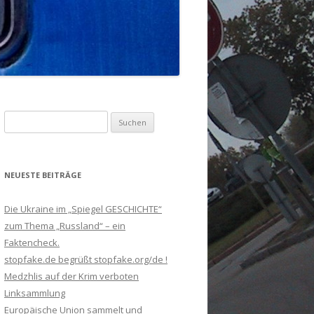
Suchen
nach:
NEUESTE BEITRÄGE
Die Ukraine im „Spiegel GESCHICHTE“
zum Thema „Russland“ – ein
Faktencheck.
stopfake.de begrüßt stopfake.org/de !
Medzhlis auf der Krim verboten
Linksammlung
Europäische Union sammelt und