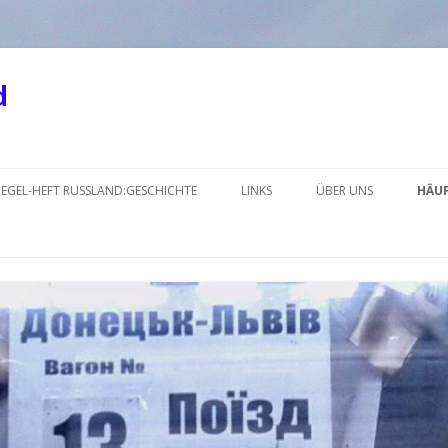
d
Springe
zum
IEGEL-HEFT RUSSLAND:GESCHICHTE
LINKS
ÜBER UNS
HÄUF
Inhalt
KRIM
LINKS_2018-2
LINKS_2018-1NEU
LINKS_2017-2
LINKS_2017-1
LINKS_2016-2