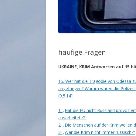
häufige Fragen
UKRAINE, KRIM
Antworten auf 15 hä
15. Wer hat die Tragödie von Odessa z
angefangen? Warum waren die Polizei 
(9.5.14)
1. „Hat die EU nicht Russland provozier
ausarbeitete?“
2. „Die Menschen auf der Krim wollen d
3. „War die Krim nicht immer russisch?“