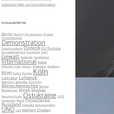
publiziert Fälle von Desinformation
SCHLAGWÖRTER
Berlin
Block P. Poroschenko
Brüssel
Chruschtschow
Demonstration
Donezk
EU
Europa
Desinformation
Europaparlament
Europarat
Genf
Gewalt
Hollande
Hungersnot
International
Kiew
Klitschko; Köln; Demo;
Klußmann
Koalition
Köln
Krim
Kultur
Kurkov
Luhansk
Literatur
Mariupol; Sadovska; Griechen
Menschenrechte
Merkel
Minsk
Moskau
Ministerium
Ostukraine
Narodnyj Front
OSZE
Poroschenko
Parlament
Partei
Russland
Sadovska
Samopomitsch
UNO
Wahlen
Zhadan
USA