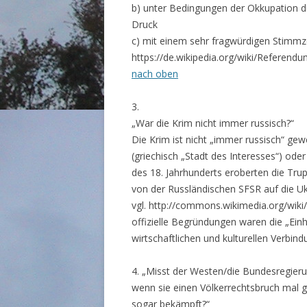
b) unter Bedingungen der Okkupation 
Druck
c) mit einem sehr fragwürdigen Stimmze
https://de.wikipedia.org/wiki/Refer
nach oben
3.
„War die Krim nicht immer russisch?“
Die Krim ist nicht „immer russisch“ gew
(griechisch „Stadt des Interesses“) ode
des 18. Jahrhunderts eroberten die Tru
von der Russländischen SFSR auf die Ukr
vgl. http://commons.wikimedia.org/wiki/
offizielle Begründungen waren die „Einhe
wirtschaftlichen und kulturellen Verbin
4. „Misst der Westen/die Bundesregieru
wenn sie einen Völkerrechtsbruch mal gu
sogar bekämpft?“