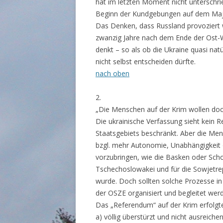
hat im letzten Moment nicht unterschrie
Beginn der Kundgebungen auf dem Majd
Das Denken, dass Russland provoziert 
zwanzig Jahre nach dem Ende der Ost-
denkt – so als ob die Ukraine quasi nat
nicht selbst entscheiden dürfte.
nach oben
2.
„Die Menschen auf der Krim wollen doc
Die ukrainische Verfassung sieht kein R
Staatsgebiets beschränkt. Aber die Men
bzgl. mehr Autonomie, Unabhängigkeit 
vorzubringen, wie die Basken oder Scho
Tschechoslowakei und für die Sowjetrep
wurde. Doch sollten solche Prozesse i
der OSZE organisiert und begleitet wer
Das „Referendum“ auf der Krim erfolgt
a) völlig überstürzt und nicht ausreich