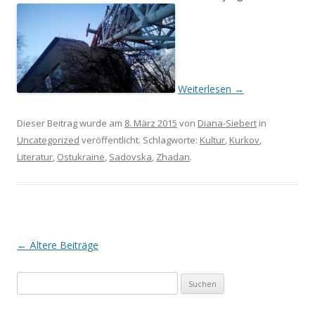
Weiterlesen
→
Dieser Beitrag wurde am
8. März 2015
von
Diana-Siebert
in
Uncategorized
veröffentlicht. Schlagworte:
Kultur
,
Kurkov
,
Literatur
,
Ostukraine
,
Sadovska
,
Zhadan
.
Beitrags-
←
Ältere Beiträge
Navigation
Suchen
nach: