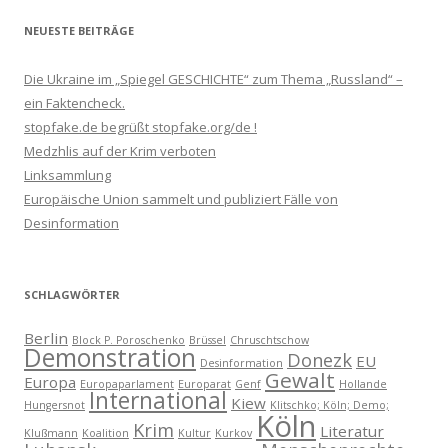
NEUESTE BEITRÄGE
Die Ukraine im „Spiegel GESCHICHTE“ zum Thema „Russland“ –
ein Faktencheck.
stopfake.de begrüßt stopfake.org/de !
Medzhlis auf der Krim verboten
Linksammlung
Europäische Union sammelt und publiziert Fälle von
Desinformation
SCHLAGWÖRTER
Berlin
Block P. Poroschenko
Brüssel
Chruschtschow
Demonstration
Donezk
EU
Desinformation
Gewalt
Europa
Europaparlament
Europarat
Genf
Hollande
International
Kiew
Hungersnot
Klitschko; Köln; Demo;
Köln
Krim
Literatur
Klußmann
Koalition
Kultur
Kurkov