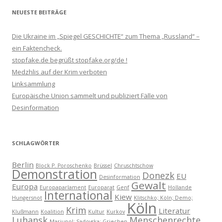
NEUESTE BEITRÄGE
Die Ukraine im „Spiegel GESCHICHTE“ zum Thema „Russland“ –
ein Faktencheck.
stopfake.de begrüßt stopfake.org/de !
Medzhlis auf der Krim verboten
Linksammlung
Europäische Union sammelt und publiziert Fälle von
Desinformation
SCHLAGWÖRTER
Berlin
Block P. Poroschenko
Brüssel
Chruschtschow
Demonstration
Donezk
EU
Desinformation
Gewalt
Europa
Europaparlament
Europarat
Genf
Hollande
International
Kiew
Hungersnot
Klitschko; Köln; Demo;
Köln
Krim
Literatur
Klußmann
Koalition
Kultur
Kurkov
Luhansk
Menschenrechte
Mariupol; Sadovska; Griechen