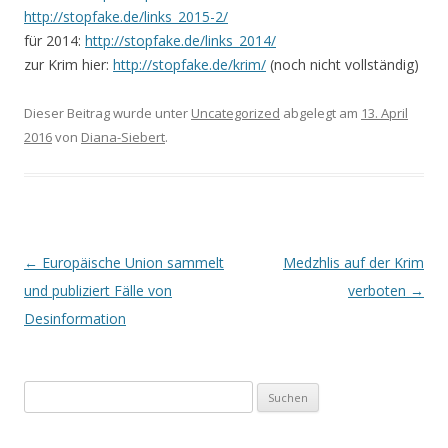
http://stopfake.de/links_2015-2/
für 2014:
http://stopfake.de/links_2014/
zur Krim hier:
http://stopfake.de/krim/
(noch nicht vollständig)
Dieser Beitrag wurde unter
Uncategorized
abgelegt am
13. April
2016
von
Diana-Siebert
.
Beitrags-
←
Europäische Union sammelt
Medzhlis auf der Krim
Navigation
und publiziert Fälle von
verboten
→
Desinformation
Suchen
nach: