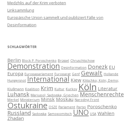
Medzhlis auf der Krim verboten
Linksammlung
Europäische Union sammelt und publiziert Fälle von
Desinformation
SCHLAGWÖRTER
Berlin
Block P. Poroschenko
Brüssel
Chruschtschow
Demonstration
Donezk
EU
Desinformation
Gewalt
Europa
Europaparlament
Europarat
Genf
Hollande
International
Kiew
Hungersnot
Klitschko; Köln; Demo;
Köln
Krim
Literatur
Klußmann
Koalition
Kultur
Kurkov
Luhansk
Menschenrechte
Mariupol; Sadovska; Griechen
Minsk
Moskau
Merkel
Ministerium
Narodnyj Front
Ostukraine
Poroschenko
OSZE
Parlament
Partei
UNO
Russland
Wahlen
Sadovska
Samopomitsch
USA
Zhadan