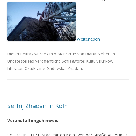
Weiterlesen
→
Dieser Beitrag wurde am
8. März 2015
von
Diana-Siebert
in
Uncategorized
veröffentlicht. Schlagworte:
Kultur
,
Kurkov
,
Literatur
,
Ostukraine
,
Sadovska
,
Zhadan
.
Serhij Zhadan in Köln
Veranstaltungshinweis
So., 28. 09., ORT: Stadtgarten Köln, Venloer Straße 40, 50672