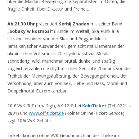
über die Maidan-Bewegung, die Separatisten im Osten, die
fragile Einheit, über Diktatur und Freiheit…
Ab 21.30 Uhr
präsentiert
Serhij Zhadan
mit seiner Band
„Sobaky w kosmosi“
(Hunde im Weltall) Ska-Punk à la
Ukraine: inspiriert von der Ska- und Reggae-Musik
jamaikanischer Auswanderer, gemischt mit Elementen der
ukrainischen Volksmusik. Die Lyrik passt zur Musik:
schnoddrig, wild, manchmal brutal, dunkel und spaßig
zugleich erzählen die rhythmischen Gedichte Zhadans von der
Freiheit der Meinungsäußerung, der Bewegungsfreiheit, der
Versöhnung, aber auch von Sex, Liebe und Hass, Moral und
Doppelmoral. Extrem tanzbar!
10 € VVK (8 € ermäßigt), AK 12 €; bei
KölnTicket
(Tel. 0221 –
2801) und
www.off-ticket.de
(Kölner Online-Ticket-Service)
zzgl. 10% VVK-Gebühr.
Tickets können ohne VVK-Gebühr auch an der Theke im