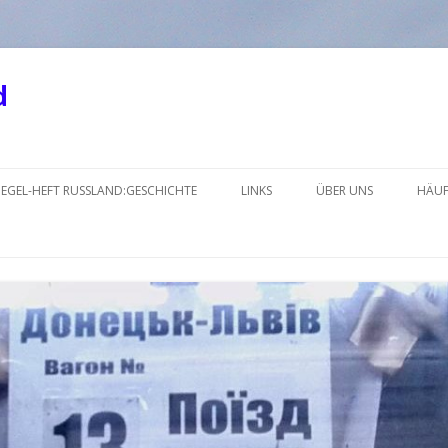
d
Springe
zum
IEGEL-HEFT RUSSLAND:GESCHICHTE
LINKS
ÜBER UNS
HÄUF
Inhalt
KRIM
LINKS_2018-2
LINKS_2018-1NEU
LINKS_2017-2
LINKS_2017-1
LINKS_2016-2