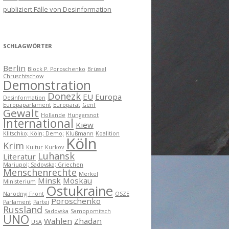
publiziert Fälle von Desinformation
SCHLAGWÖRTER
Berlin
Block P. Poroschenko
Brüssel
Chruschtschow
Demonstration
Donezk
EU
Europa
Desinformation
Europaparlament
Europarat
Genf
Gewalt
Hollande
Hungersnot
International
Kiew
Klitschko; Köln; Demo;
Klußmann
Koalition
Köln
Krim
Kultur
Kurkov
Luhansk
Literatur
Mariupol; Sadovska; Griechen
Menschenrechte
Merkel
Minsk
Moskau
Ministerium
Ostukraine
Narodnyj Front
OSZE
Poroschenko
Parlament
Partei
Russland
Sadovska
Samopomitsch
UNO
Wahlen
Zhadan
USA