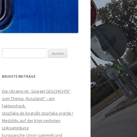
Suchen
nach:
NEUESTE BEITRÄGE
Die Ukraine im „Spiegel GESCHICHTE“
zum Thema „Russland“ – ein
Faktencheck.
stopfake.de begrüßt stopfake.org/de !
Medzhlis auf der Krim verboten
Linksammlung
Europäische Union sammelt und