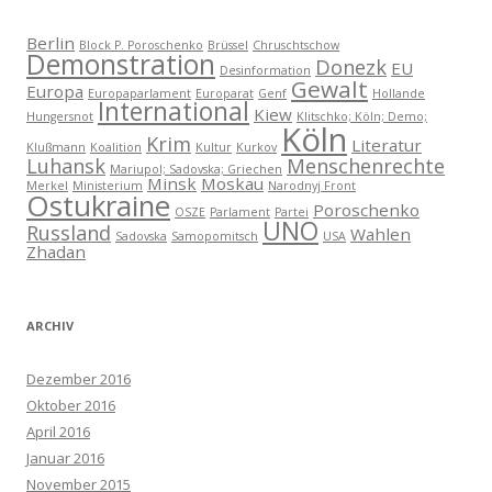
Berlin
Block P. Poroschenko
Brüssel
Chruschtschow
Demonstration
Donezk
EU
Desinformation
Gewalt
Europa
Europaparlament
Europarat
Genf
Hollande
International
Kiew
Hungersnot
Klitschko; Köln; Demo;
Köln
Krim
Literatur
Klußmann
Koalition
Kultur
Kurkov
Luhansk
Menschenrechte
Mariupol; Sadovska; Griechen
Minsk
Moskau
Merkel
Ministerium
Narodnyj Front
Ostukraine
Poroschenko
OSZE
Parlament
Partei
UNO
Russland
Wahlen
Sadovska
Samopomitsch
USA
Zhadan
ARCHIV
Dezember 2016
Oktober 2016
April 2016
Januar 2016
November 2015