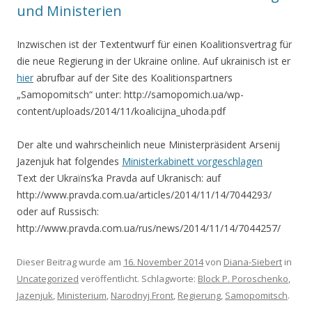
und Ministerien
Inzwischen ist der Textentwurf für einen Koalitionsvertrag für
die neue Regierung in der Ukraine online. Auf ukrainisch ist er
hier
abrufbar auf der Site des Koalitionspartners
„Samopomitsch“ unter: http://samopomich.ua/wp-
content/uploads/2014/11/koalicijna_uhoda.pdf
Der alte und wahrscheinlich neue Ministerpräsident Arsenij
Jazenjuk hat folgendes
Ministerkabinett vorgeschlagen
Text der Ukraïns’ka Pravda auf Ukranisch: auf
http://www.pravda.com.ua/articles/2014/11/14/7044293/
oder auf Russisch:
http://www.pravda.com.ua/rus/news/2014/11/14/7044257/
Dieser Beitrag wurde am
16. November 2014
von
Diana-Siebert
in
Uncategorized
veröffentlicht. Schlagworte:
Block P. Poroschenko
,
Jazenjuk
,
Ministerium
,
Narodnyj Front
,
Regierung
,
Samopomitsch
.