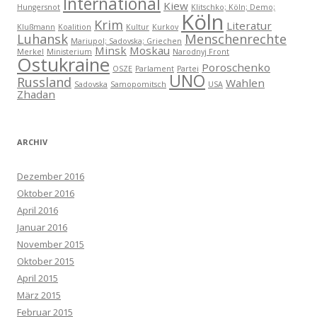
International
Kiew
Hungersnot
Klitschko; Köln; Demo;
Köln
Krim
Literatur
Klußmann
Koalition
Kultur
Kurkov
Luhansk
Menschenrechte
Mariupol; Sadovska; Griechen
Minsk
Moskau
Merkel
Ministerium
Narodnyj Front
Ostukraine
Poroschenko
OSZE
Parlament
Partei
UNO
Russland
Wahlen
Sadovska
Samopomitsch
USA
Zhadan
ARCHIV
Dezember 2016
Oktober 2016
April 2016
Januar 2016
November 2015
Oktober 2015
April 2015
März 2015
Februar 2015