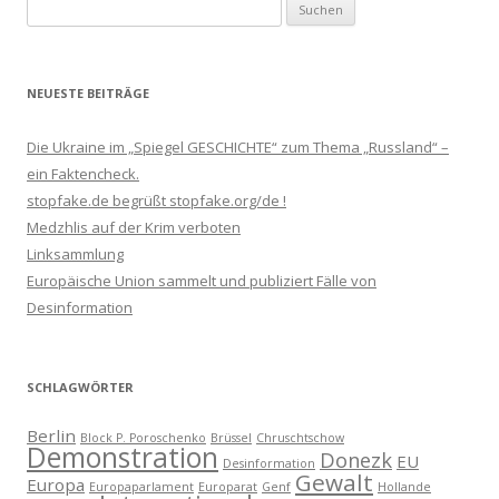
Suchen
nach:
NEUESTE BEITRÄGE
Die Ukraine im „Spiegel GESCHICHTE“ zum Thema „Russland“ –
ein Faktencheck.
stopfake.de begrüßt stopfake.org/de !
Medzhlis auf der Krim verboten
Linksammlung
Europäische Union sammelt und publiziert Fälle von
Desinformation
SCHLAGWÖRTER
Berlin
Block P. Poroschenko
Brüssel
Chruschtschow
Demonstration
Donezk
EU
Desinformation
Gewalt
Europa
Europaparlament
Europarat
Genf
Hollande