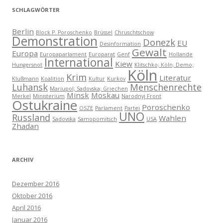
SCHLAGWÖRTER
Berlin
Block P. Poroschenko
Brüssel
Chruschtschow
Demonstration
Donezk
EU
Desinformation
Gewalt
Europa
Europaparlament
Europarat
Genf
Hollande
International
Kiew
Hungersnot
Klitschko; Köln; Demo;
Köln
Krim
Literatur
Klußmann
Koalition
Kultur
Kurkov
Luhansk
Menschenrechte
Mariupol; Sadovska; Griechen
Minsk
Moskau
Merkel
Ministerium
Narodnyj Front
Ostukraine
Poroschenko
OSZE
Parlament
Partei
UNO
Russland
Wahlen
Sadovska
Samopomitsch
USA
Zhadan
ARCHIV
Dezember 2016
Oktober 2016
April 2016
Januar 2016