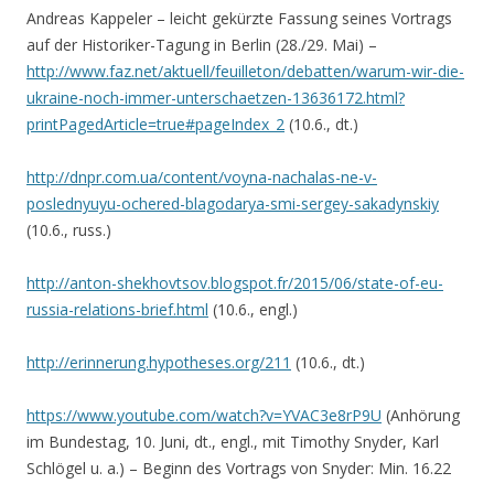
Andreas Kappeler – leicht gekürzte Fassung seines Vortrags
auf der Historiker-Tagung in Berlin (28./29. Mai) –
http://www.faz.net/aktuell/feuilleton/debatten/warum-wir-die-
ukraine-noch-immer-unterschaetzen-13636172.html?
printPagedArticle=true#pageIndex_2
(10.6., dt.)
http://dnpr.com.ua/content/voyna-nachalas-ne-v-
poslednyuyu-ochered-blagodarya-smi-sergey-sakadynskiy
(10.6., russ.)
http://anton-shekhovtsov.blogspot.fr/2015/06/state-of-eu-
russia-relations-brief.html
(10.6., engl.)
http://erinnerung.hypotheses.org/211
(10.6., dt.)
https://www.youtube.com/watch?v=YVAC3e8rP9U
(Anhörung
im Bundestag, 10. Juni, dt., engl., mit Timothy Snyder, Karl
Schlögel u. a.) – Beginn des Vortrags von Snyder: Min. 16.22