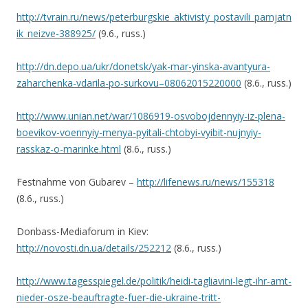
http://tvrain.ru/news/peterburgskie_aktivisty_postavili_pamjatn
ik_neizve-388925/
(9.6., russ.)
http://dn.depo.ua/ukr/donetsk/yak-mar-yinska-avantyura-
zaharchenka-vdarila-po-surkovu–08062015220000
(8.6., russ.)
http://www.unian.net/war/1086919-osvobojdennyiy-iz-plena-
boevikov-voennyiy-menya-pyitali-chtobyi-vyibit-nujnyiy-
rasskaz-o-marinke.html
(8.6., russ.)
Festnahme von Gubarev –
http://lifenews.ru/news/155318
(8.6., russ.)
Donbass-Mediaforum in Kiev:
http://novosti.dn.ua/details/252212
(8.6., russ.)
http://www.tagesspiegel.de/politik/heidi-tagliavini-legt-ihr-amt-
nieder-osze-beauftragte-fuer-die-ukraine-tritt-