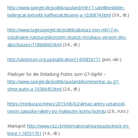
http://www.spiegel.de/politik/ausland/mh17-satellitenbilder-
bellingcat-betreibt-kaffeesatzleserei-a-1036874.html
(3.6., dt.)
http://www.tagesspiegel.de/politik/absturz-von-mh17-in-
ostukraine-ruestungskonzern-stuetzt-moskaus-version-des-
abschusses/11866800.html
(3.6., dt.)
http://ukrprison.org.ua/publication/1430856171
(Juni, ukr.)
Plädoyer für die Einladung Putins zum G7-Gipfel –
http://www.spiegel.de/politik/ausland/kommentar-zu-g7-
ohne-putin-a-1036645.html
(2.6., dt.)
https://meduza.io/news/2015/06/02/almaz-antey-ustanovil-
rayon-zapuska-rakety-po-malayziys komu-boingu
(2.6., russ.)
Mariupol:
http://www.nzz.ch/international/europa/picknick-im-
krieg-1.18551701
(1.6., dt.)