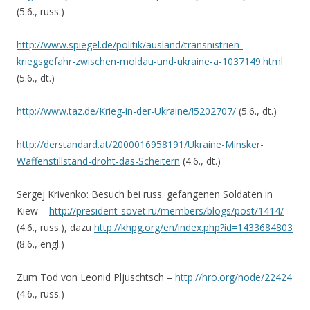
(5.6., russ.)
http://www.spiegel.de/politik/ausland/transnistrien-
kriegsgefahr-zwischen-moldau-und-ukraine-a-1037149.html
(5.6., dt.)
http://www.taz.de/Krieg-in-der-Ukraine/!5202707/
(5.6., dt.)
http://derstandard.at/2000016958191/Ukraine-Minsker-
Waffenstillstand-droht-das-Scheitern
(4.6., dt.)
Sergej Krivenko: Besuch bei russ. gefangenen Soldaten in
Kiew –
http://president-sovet.ru/members/blogs/post/1414/
(4.6., russ.), dazu
http://khpg.org/en/index.php?id=1433684803
(8.6., engl.)
Zum Tod von Leonid Pljuschtsch –
http://hro.org/node/22424
(4.6., russ.)