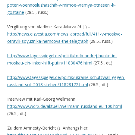
poteri-voennosluzhaschih-v-mirnoe-vremya-otneseni-k-
gostaine
(28.5., russ.)
Vergiftung von Vladimir Kara-Murza (d. J.) –
http://news.eizvestia.com/news_abroad/full/411-v-moskve-
otravili-soyuznika-nemcova-the-telegraph
(28.5., russ.)
http://www.tagesspiegel.de/politik/mdb-andrej-hunko-in-
moskau-ein-linker-hilft-putin/11830476.html
(27.5., dt.)
http://www.tagesspiegel.de/politik/ukraine-schutzwall-gegen-
russland-soll-2018-stehen/11828172.html
(26.5., dt.)
Interview mit Karl-Georg Wellmann
http://www.wdr2.de/aktuell/wellmann-russland-eu-100.html
(26.5., dt.)
Zu dem Amnesty-Bericht (s. Anhang) hier: