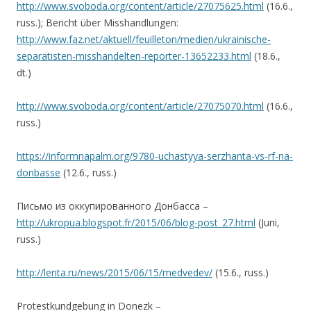
http://www.svoboda.org/content/article/27075625.html
(16.6.,
russ.); Bericht über Misshandlungen:
http://www.faz.net/aktuell/feuilleton/medien/ukrainische-
separatisten-misshandelten-reporter-13652233.html
(18.6.,
dt.)
http://www.svoboda.org/content/article/27075070.html
(16.6.,
russ.)
https://informnapalm.org/9780-uchastyya-serzhanta-vs-rf-na-
donbasse
(12.6., russ.)
Письмо из оккупированного Донбасса –
http://ukropua.blogspot.fr/2015/06/blog-post_27.html
(Juni,
russ.)
http://lenta.ru/news/2015/06/15/medvedev/
(15.6., russ.)
Protestkundgebung in Donezk –