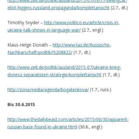
http://www.zeit.de/politik/ausland/2015-07/mh17-bellingcat-
eliot-higgins-russland-propaganda/komplettansicht
(2.7., dt.)
Timothy Snyder –
http://www.politico.eu/article/crisis-in-
ukraine-talk-shows-in-language-war/
(2.7., engl.)
Klaus-Helge Donath –
http://www.taz.de/Russische-
Nachbarschaftspolitik/!5208822/
(1.7., dt.)
http://www.zeit.de/politik/ausland/2015-07/ukraine-krieg-
donesz-separatisten-strategie/komplettansicht
(1.7., dt.)
http://zona.media/agenda/bogatenkova/
(1.7., russ.)
Bis 30.6.2015
http://www.thedailybeast.com/articles/2015/06/30/apparent-
russian-base-found-in-ukraine.html
(30.6., engl.)