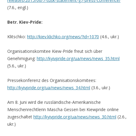
releases/2015/06/7-tusk-statement-g7-press-conference/
(7.6., engl.)
Betr. Kiev-Pride:
Klitschko:
http://kiev.klichko.org/news/?id=1070
(4.6., ukr.)
Organisationskomitee Kiew-Pride freut sich über
Genehmigung:
http://kyivpride.org/ua/news/news_35.html
(5.6., ukr.)
Pressekonferenz des Organisationskomitees:
http://kyivpride.org/ua/news/news_34.html
(3.6., ukr.)
Am 8. Juni wird die russländische-Amerikanische
Menschenrechtlerin Mascha Gessen bei Kiewpride online
zugeschaltet
http://kyivpride.org/ua/news/news_30.html
(2.6.,
ukr.)