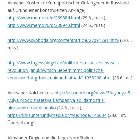
Alexandr Kostenko/Krim (politischer Gefangener in Russland
auf Grund einer konstruierten Anklage):
http://www.memo.ru/d/239584.html
(29.6., russ.),
http://www.memo.ru/d/238940.html
(24.6., russ.)
http://www.svoboda.org/content/article/27091281.html
(24.6.,
russ.)
http://www.tagesspiegel.de/politik/erstes-interview-seit-
revolution-janukowitsch-uebernimmt-politische-
verantwortung-fuer-maidan-blutbad/11955208.html
(23.6., dt.)
Aleksandr Kolchenko –
http://avtonom.org/news/30-iyunya-5-
iyulya-prodolzhaetsya-kampaniya-solidarnosti-s-
aleksandrom-kolchenko
(14.6., russ.),
https://linksunten.indymedia.org/de/node/146634
(24.6., dt.
Übersetzung)
Alexander Dugin und die Lega Nord/Italien