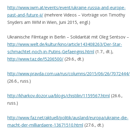
http://www.iwm.at/events/event/ukraine-russia-and-europe-
past-and-future-ii/
(mehrere Videos – Vorträge von Timothy
Snyders am IWM in Wien, Juni 2015, engl.)
Ukrainische Filmtage in Berlin – Solidarität mit Oleg Sentsov –
http://www.welt.de/kultur/kino/article143408263/Der-Star-
schmachtet-noch-in-Putins-Gefaengnis.html
(1.7., dt.),
http://www.taz.de/!5206500/
(29.6., dt.)
http://www.pravda.com.ua/rus/columns/2015/06/26/7072444/
(26.6., russ.)
http://kharkov.dozor.ua/blogs/chistilin/1159567.html
(26.6.,
russ.)
http://www.faz.net/aktuell/politik/ausland/europa/ukraine-die-
macht-der-milliardaere-13671510.html
(27.6., dt.)