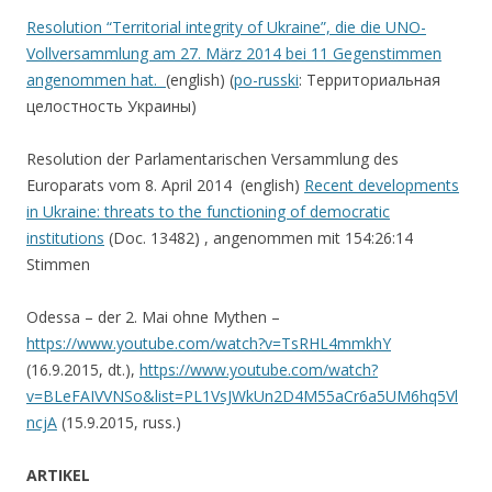
Resolution “Territorial integrity of Ukraine”, die die UNO-
Vollversammlung am 27. März 2014 bei 11 Gegenstimmen
angenommen hat.
(english) (
po-russki
: Территориальная
целостность Украины)
Resolution der Parlamentarischen Versammlung des
Europarats vom 8. April 2014 (english)
Recent developments
in Ukraine: threats to the functioning of democratic
institutions
(Doc. 13482) , angenommen mit 154:26:14
Stimmen
Odessa – der 2. Mai ohne Mythen –
https://www.youtube.com/watch?v=TsRHL4mmkhY
(16.9.2015, dt.),
https://www.youtube.com/watch?
v=BLeFAIVVNSo&list=PL1VsJWkUn2D4M55aCr6a5UM6hq5Vl
ncjA
(15.9.2015, russ.)
ARTIKEL