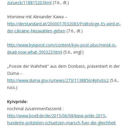
zurueck/11881520.html
(7.6., dt.)
Interview mit Alexander Kawa –
http://derstandard.at/2000017032083/Politologe-Es-wird-in-
der-Ukraine-Neuwahlen-geben
(7.6., dt.)
http://www.kyivpost.com/content/kyiv-post-plus/minsk-is-
dead-now-what-390323.html
(5.6., engl.)
„Poesie der Wahrheit“ aus dem Donbass, präsentiert in der
Duma –
http://www.duma.gov.ru/news/273/1138856/#photo2
(5.6.,
russ.)
Kyivpride:
nochmal zusammenfassend: :
http://www.boell.de/de/2015/06/08/kiew-pride-2015-
hunderte-polizisten-schuetzen-marsch-fuer-die-gleichheit