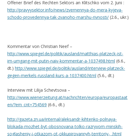
Offener Brief des Rechten Sektors an Klitschko vom 2. Juni :
http://pravyysektor.info/news/zvernennya-do-mera-kyjeva-
schodo-provedennya-tak-zvanoho-marshu-rivnosti/
(2.6., ukr.)
Kommentar von Christian Neef –
http://www.spiegel.de/politik/ausland/matthias-platzeck-ist-
im-umgang-mit-putin-naiv-kommentar-a-1037498.html
(6.6.,
dt.)
http://www.spiegel.de/politik/ausland/interview-platzeck-
gegen-merkels-russland-kurs-a-1037400.html
(5.6., dt.)
Interview mit Lilija Schevtsova –
http://www.wienerzeitung.at/nachrichten/europa/europastaat
en/?em_cnt=754569
(6.6., dt.)
http://gazeta.zn.ua/internal/aleksandr-kihtenko-polnaya-
blokada-mozhet-byt-obosnovana-tolko-razryvom-minskih-
soglasheniy-i-otkazom-ot-okkupirovannyh-territoriy-_.html