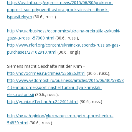
https://ovdinfo.org/express-news/2015/06/30/prokuror-
poprosil-sud-prigovorit-avtora-proukrainskih-stihov-k-
ispravitelnym
(30.6., russ.)
http://nv.ua/business/economics/ukraina-prekratila-zakupki-
gaza-u-rossii-57000.html
(30.6., russ.),
http://www.rferl.org/content/ukraine-suspends-russian-gas-
purchases/27102910.html
(30.6., engl.)
Siemens macht Geschäfte mit der Krim –
http://novocrimea.ru/crimea/536826.html
(30.6., russ.),
http://www.vedomosti.ru/business/articles/2015/06/30/59858
4-tehnopromeksport-nashel-turbini-dlya-krimskih-
elektrostantsii
(30.6., russ.),
http://grani.ru/Techno/m.242401.html
(30.6., russ.)
http://nv.ua/opinion/gluzman/pismo-petru-poroshenko–
54839.html
(30.6., russ.)