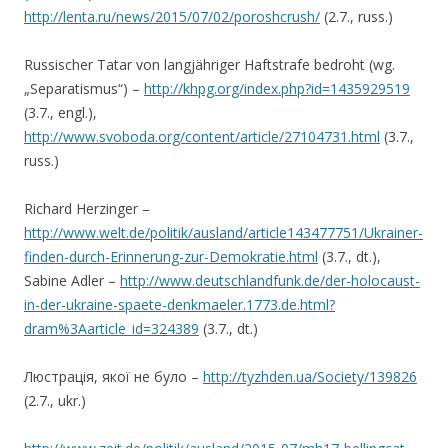
http://lenta.ru/news/2015/07/02/poroshcrush/
(2.7., russ.)
Russischer Tatar von langjähriger Haftstrafe bedroht (wg.
„Separatismus“) –
http://khpg.org/index.php?id=1435929519
(3.7., engl.),
http://www.svoboda.org/content/article/27104731.html
(3.7.,
russ.)
Richard Herzinger –
http://www.welt.de/politik/ausland/article143477751/Ukrainer-
finden-durch-Erinnerung-zur-Demokratie.html
(3.7., dt.),
Sabine Adler –
http://www.deutschlandfunk.de/der-holocaust-
in-der-ukraine-spaete-denkmaeler.1773.de.html?
dram%3Aarticle_id=324389
(3.7., dt.)
Люстрація, якої не було –
http://tyzhden.ua/Society/139826
(2.7., ukr.)