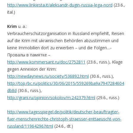
http://www.linkiesta.it/aleksandr-dugin-russia-lega-nord
(23.6.,
ital.)
Krim
u. a.:
Verbraucherschutzorganisation in Russland empfiehlt, Reisen
auf die Krim mit ukrainischen Behörden abzustimmen und
keine Immobilien dort zu erwerben – und die Folgen…-
Провалы в памятке –
http://www.kommersant.ru/doc/2752811
(23.6., russ.), Klage
gegen Annexion der Krim:
http://newdaynews.ru/society/536892.html
(30.6., russ.),
http://top.rbc.ru/politics/30/06/2015/559269ba9a7947284604
db8d
(30.6., russ.),
http://grani.ru/opinion/sokolov/m.242379.html
(29.6., russ.)
http://www.tagesspiegel.de/politik/deutscher-beauftragter-
fuer-menschenrechte-christoph-straesser-enttaeuscht-von-
russland/11964296.html
(24.6., dt.)