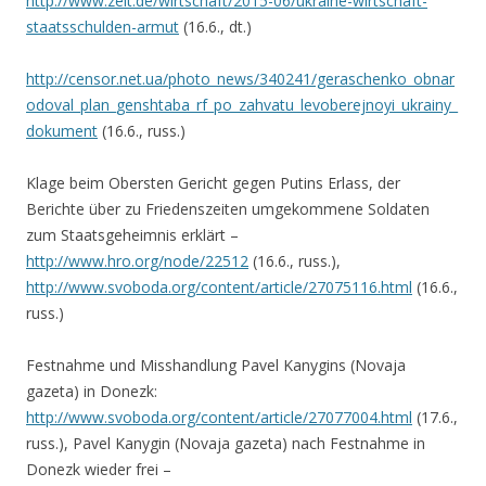
http://www.zeit.de/wirtschaft/2015-06/ukraine-wirtschaft-
staatsschulden-armut
(16.6., dt.)
http://censor.net.ua/photo_news/340241/geraschenko_obnar
odoval_plan_genshtaba_rf_po_zahvatu_levoberejnoyi_ukrainy_
dokument
(16.6., russ.)
Klage beim Obersten Gericht gegen Putins Erlass, der
Berichte über zu Friedenszeiten umgekommene Soldaten
zum Staatsgeheimnis erklärt –
http://www.hro.org/node/22512
(16.6., russ.),
http://www.svoboda.org/content/article/27075116.html
(16.6.,
russ.)
Festnahme und Misshandlung Pavel Kanygins (Novaja
gazeta) in Donezk:
http://www.svoboda.org/content/article/27077004.html
(17.6.,
russ.), Pavel Kanygin (Novaja gazeta) nach Festnahme in
Donezk wieder frei –