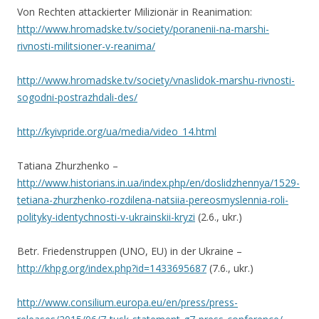
Von Rechten attackierter Milizionär in Reanimation:
http://www.hromadske.tv/society/poranenii-na-marshi-
rivnosti-militsioner-v-reanima/
http://www.hromadske.tv/society/vnaslidok-marshu-rivnosti-
sogodni-postrazhdali-des/
http://kyivpride.org/ua/media/video_14.html
Tatiana Zhurzhenko –
http://www.historians.in.ua/index.php/en/doslidzhennya/1529-
tetiana-zhurzhenko-rozdilena-natsiia-pereosmyslennia-roli-
polityky-identychnosti-v-ukrainskii-kryzi
(2.6., ukr.)
Betr. Friedenstruppen (UNO, EU) in der Ukraine –
http://khpg.org/index.php?id=1433695687
(7.6., ukr.)
http://www.consilium.europa.eu/en/press/press-