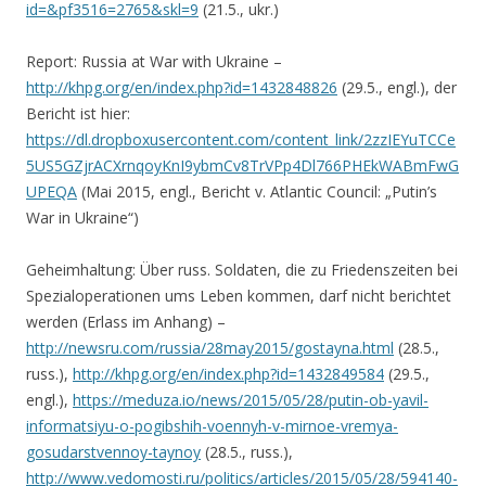
id=&pf3516=2765&skl=9
(21.5., ukr.)
Report: Russia at War with Ukraine –
http://khpg.org/en/index.php?id=1432848826
(29.5., engl.), der
Bericht ist hier:
https://dl.dropboxusercontent.com/content_link/2zzIEYuTCCe
5US5GZjrACXrnqoyKnI9ybmCv8TrVPp4Dl766PHEkWABmFwG
UPEQA
(Mai 2015, engl., Bericht v. Atlantic Council: „Putin’s
War in Ukraine“)
Geheimhaltung: Über russ. Soldaten, die zu Friedenszeiten bei
Spezialoperationen ums Leben kommen, darf nicht berichtet
werden (Erlass im Anhang) –
http://newsru.com/russia/28may2015/gostayna.html
(28.5.,
russ.),
http://khpg.org/en/index.php?id=1432849584
(29.5.,
engl.),
https://meduza.io/news/2015/05/28/putin-ob-yavil-
informatsiyu-o-pogibshih-voennyh-v-mirnoe-vremya-
gosudarstvennoy-taynoy
(28.5., russ.),
http://www.vedomosti.ru/politics/articles/2015/05/28/594140-