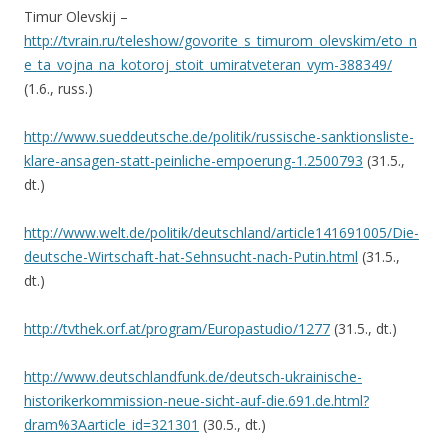
Timur Olevskij –
http://tvrain.ru/teleshow/govorite_s_timurom_olevskim/eto_n
e_ta_vojna_na_kotoroj_stoit_umiratveteran_vym-388349/
(1.6., russ.)
http://www.sueddeutsche.de/politik/russische-sanktionsliste-
klare-ansagen-statt-peinliche-empoerung-1.2500793
(31.5.,
dt.)
http://www.welt.de/politik/deutschland/article141691005/Die-
deutsche-Wirtschaft-hat-Sehnsucht-nach-Putin.html
(31.5.,
dt.)
http://tvthek.orf.at/program/Europastudio/1277
(31.5., dt.)
http://www.deutschlandfunk.de/deutsch-ukrainische-
historikerkommission-neue-sicht-auf-die.691.de.html?
dram%3Aarticle_id=321301
(30.5., dt.)