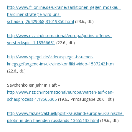
http://www.fr-online.de/ukraine/sanktionen-gegen-moskau–
hardliner-strategie-wird-uns-
schaden-,26429068,31019850.html
(23.6., dt.)
http://www.nzz.ch/international/europa/putins-offenes-
versteckspiel-1.18566631
(22.6., dt.)
http://www.spiegel.de/video/spiegel-tv-ueber-
kriegsgefangene-im-ukraine-konflikt-video-1587242.html
(22.6., dt.)
Savchenko ein Jahr in Haft –
http://www.nzz.ch/international/europa/warten-auf-den-
schauprozess-1.18565305
(19.6., Printausgabe 20.6., dt.)
http://www.faz.net/aktuell/politik/ausland/europa/ukrainische-
pilotin-in-den-haenden-russlands-13655133.html
(19.6., dt.)