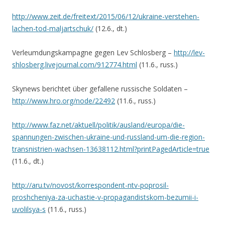
http://www.zeit.de/freitext/2015/06/12/ukraine-verstehen-
lachen-tod-maljartschuk/
(12.6., dt.)
Verleumdungskampagne gegen Lev Schlosberg –
http://lev-
shlosberg.livejournal.com/912774.html
(11.6., russ.)
Skynews berichtet über gefallene russische Soldaten –
http://www.hro.org/node/22492
(11.6., russ.)
http://www.faz.net/aktuell/politik/ausland/europa/die-
spannungen-zwischen-ukraine-und-russland-um-die-region-
transnistrien-wachsen-13638112.html?printPagedArticle=true
(11.6., dt.)
http://aru.tv/novost/korrespondent-ntv-poprosil-
proshcheniya-za-uchastie-v-propagandistskom-bezumii-i-
uvolilsya-s
(11.6., russ.)