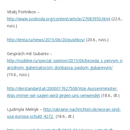
Vitalij Portnikov –
http://www.svoboda.org/content/article/27083950.html
(22.6.,
russ.)
http://lenta.ru/news/2015/06/20/pushkov/
(20.6., russ.)
Gespräch mit Gubarev –
http://ruskline.ru/special_opinion/2015/06/beseda_s_pervym_n
arodnym_gubernatorom_donbassa_pavlom_gubarevym/
(19.6., russ.)
http://derstandard.at/2000017627508/Vize-Aussenminister-
Was-immer-wir-sagen-wird-gegen-uns-verwendet
(18.6., dt.)
Ljudmyla Melnyk –
http://ukraine-nachrichten.de/woran-sind-
usa-europa-schuld_4272_
(18.6., dt.)