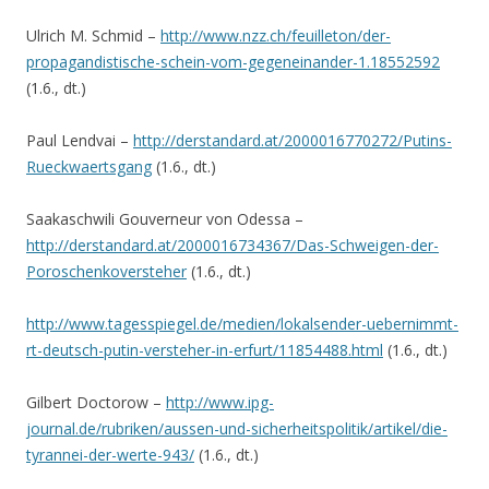
Ulrich M. Schmid –
http://www.nzz.ch/feuilleton/der-
propagandistische-schein-vom-gegeneinander-1.18552592
(1.6., dt.)
Paul Lendvai –
http://derstandard.at/2000016770272/Putins-
Rueckwaertsgang
(1.6., dt.)
Saakaschwili Gouverneur von Odessa –
http://derstandard.at/2000016734367/Das-Schweigen-der-
Poroschenkoversteher
(1.6., dt.)
http://www.tagesspiegel.de/medien/lokalsender-uebernimmt-
rt-deutsch-putin-versteher-in-erfurt/11854488.html
(1.6., dt.)
Gilbert Doctorow –
http://www.ipg-
journal.de/rubriken/aussen-und-sicherheitspolitik/artikel/die-
tyrannei-der-werte-943/
(1.6., dt.)