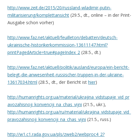
http://www.zeit.de/2015/20/russland-wladimir-putin-
militarisierung/komplettansicht
(29.5., dt., online – in der Print-
Ausgabe schon vorher)
http://www.faz.net/aktuell/feuilleton/debatten/deutsch-
ukrainische-historikerkommission-13611147.html?
printPagedArticle=true#pageIndex_2
(28.5., dt.)
http://www.faz.net/aktuell/politik/ausland/europa/ein-bericht-
belegt-die-anwesenheit-russischer-truppen-in-der-ukraine-
13617034.html
(28.5., dt., der Bericht ist
hier
)
http://humanrights.org.ua/material/ukrajina_vidstupaje_vid_pr
avozahisnoji_konvenciji_na_chas_vijni
(21.5., ukr.),
http://humanrights.org.ua/ru/material/ukrajina_vidstupaje_vid_
pravozahisnoji_konvenciji_na_chas_vijni
(21.5., russ.)
http://w1.c1.rada.gov.ua/pls/zweb2/webproc4_2?