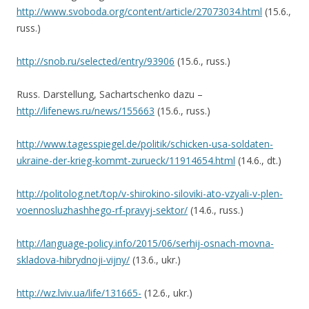
http://www.svoboda.org/content/article/27073034.html
(15.6.,
russ.)
http://snob.ru/selected/entry/93906
(15.6., russ.)
Russ. Darstellung, Sachartschenko dazu –
http://lifenews.ru/news/155663
(15.6., russ.)
http://www.tagesspiegel.de/politik/schicken-usa-soldaten-
ukraine-der-krieg-kommt-zurueck/11914654.html
(14.6., dt.)
http://politolog.net/top/v-shirokino-siloviki-ato-vzyali-v-plen-
voennosluzhashhego-rf-pravyj-sektor/
(14.6., russ.)
http://language-policy.info/2015/06/serhij-osnach-movna-
skladova-hibrydnoji-vijny/
(13.6., ukr.)
http://wz.lviv.ua/life/131665-
(12.6., ukr.)