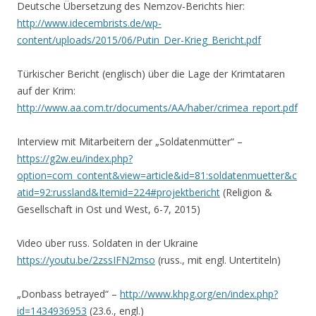
Deutsche Übersetzung des Nemzov-Berichts hier:
http://www.idecembrists.de/wp-
content/uploads/2015/06/Putin_Der-Krieg_Bericht.pdf
Türkischer Bericht (englisch) über die Lage der Krimtataren
auf der Krim:
http://www.aa.com.tr/documents/AA/haber/crimea_report.pdf
Interview mit Mitarbeitern der „Soldatenmütter“ –
https://g2w.eu/index.php?
option=com_content&view=article&id=81:soldatenmuetter&c
atid=92:russland&Itemid=224#projektbericht
(Religion &
Gesellschaft in Ost und West, 6-7, 2015)
Video über russ. Soldaten in der Ukraine
https://youtu.be/2zssIFN2mso
(russ., mit engl. Untertiteln)
„Donbass betrayed“ –
http://www.khpg.org/en/index.php?
id=1434936953
(23.6., engl.)