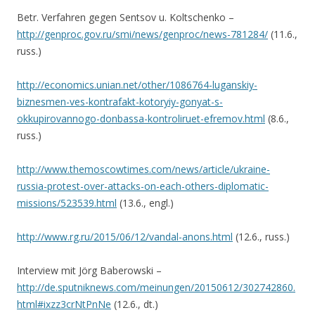
Betr. Verfahren gegen Sentsov u. Koltschenko –
http://genproc.gov.ru/smi/news/genproc/news-781284/
(11.6.,
russ.)
http://economics.unian.net/other/1086764-luganskiy-
biznesmen-ves-kontrafakt-kotoryiy-gonyat-s-
okkupirovannogo-donbassa-kontroliruet-efremov.html
(8.6.,
russ.)
http://www.themoscowtimes.com/news/article/ukraine-
russia-protest-over-attacks-on-each-others-diplomatic-
missions/523539.html
(13.6., engl.)
http://www.rg.ru/2015/06/12/vandal-anons.html
(12.6., russ.)
Interview mit Jörg Baberowski –
http://de.sputniknews.com/meinungen/20150612/302742860.
html#ixzz3crNtPnNe
(12.6., dt.)