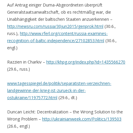
Auf Antrag einiger Duma-Abgeordneten überprüft
Generalstaatsanwaltschaft, ob es rechtmäßig war, die
Unabhängigkeit der baltischen Staaten anzuerkennen –
http://newsru.com/russia/30jun2015/genprok.html
(30.6.,
russ.),
http://www.rferl.org/content/russia-examines-
recognition-of-baltic-independence/27102853.html
(30.6.,
engl.)
Razzien in Charkiv –
http://khpg.org/index.php?id=1435566270
(29.6., russ.)
www.tagesspiegel.de/politik/separatisten-verzeichnen-
landgewinne-der-krieg-ist-zurueck-in-der-
ostukraine/11975772.html
(29.6., dt.)
Duncan Leicht: Decentralization – the Wrong Solution to the
Wrong Problem –
http://ukrainianweek.com/Politics/139503
(26.6., engl.)