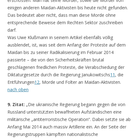
erschossen. Man hat seine Mörder, sowie die Mörder von
einigen anderen Maidan-Aktivisten bis heute nicht gefunden.
Das bedeutet aber nicht, dass man diese Morde ohne
entsprechende Beweise dem Rechten Sektor zuschreiben
darf.
Was Uwe Klußmann in seinem Artikel ebenfalls völlig
ausblendet, ist, was seit dem Anfang der Proteste auf dem
Maidan bis zu seiner Radikalisierung im Februar 2014
passierte – die von den Sicherheitskräften brutal
geschlagenen friedlichen Proteste, die Verabschiedung der
Diktaturgesetze durch die Regierung Janukowitschs
11
, die
Entführungen
12
, Morde und Folter an Maidan-Aktivisten.
nach oben
9. Zitat:
„Die ukrainische Regierung begann gegen die von
Russland unterstützten bewaffneten Aufständischen eine
militärische „antiterroristische Operation“. Dabei setzte sie ab
Anfang Mai 2014 auch massiv Artillerie ein. An der Seite der
Regierungstruppen kämpften nationalistische