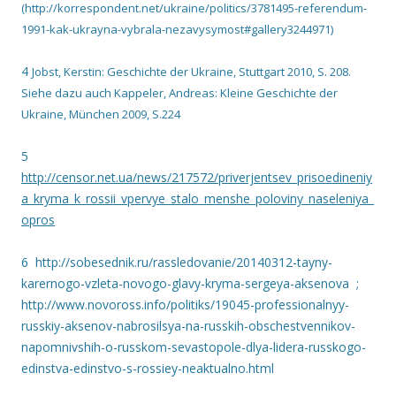
(http://korrespondent.net/ukraine/politics/3781495-referendum-
1991-kak-ukrayna-vybrala-nezavysymost#gallery3244971)
4
Jobst, Kerstin: Geschichte der Ukraine, Stuttgart 2010, S. 208.
Siehe dazu auch Kappeler, Andreas: Kleine Geschichte der
Ukraine, München 2009, S.224
5
http://censor.net.ua/news/217572/priverjentsev_prisoedineniy
a_kryma_k_rossii_vpervye_stalo_menshe_poloviny_naseleniya_
opros
6 http://sobesednik.ru/rassledovanie/20140312-tayny-
karernogo-vzleta-novogo-glavy-kryma-sergeya-aksenova ;
http://www.novoross.info/politiks/19045-professionalnyy-
russkiy-aksenov-nabrosilsya-na-russkih-obschestvennikov-
napomnivshih-o-russkom-sevastopole-dlya-lidera-russkogo-
edinstva-edinstvo-s-rossiey-neaktualno.html