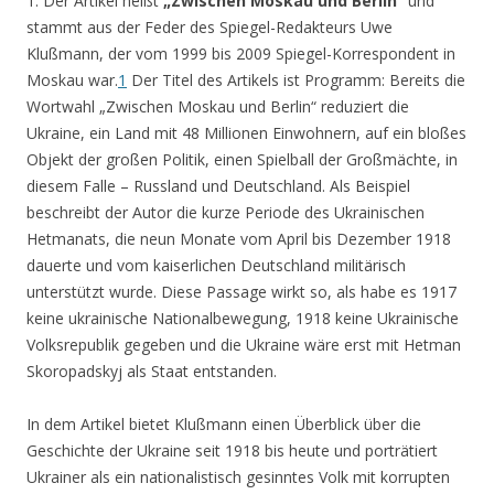
1. Der Artikel heißt
„Zwischen Moskau und Berlin“
und
stammt aus der Feder des Spiegel-Redakteurs Uwe
Klußmann, der vom 1999 bis 2009 Spiegel-Korrespondent in
Moskau war.
1
Der Titel des Artikels ist Programm: Bereits die
Wortwahl „Zwischen Moskau und Berlin“ reduziert die
Ukraine, ein Land mit 48 Millionen Einwohnern, auf ein bloßes
Objekt der großen Politik, einen Spielball der Großmächte, in
diesem Falle – Russland und Deutschland. Als Beispiel
beschreibt der Autor die kurze Periode des Ukrainischen
Hetmanats, die neun Monate vom April bis Dezember 1918
dauerte und vom kaiserlichen Deutschland militärisch
unterstützt wurde. Diese Passage wirkt so, als habe es 1917
keine ukrainische Nationalbewegung, 1918 keine Ukrainische
Volksrepublik gegeben und die Ukraine wäre erst mit Hetman
Skoropadskyj als Staat entstanden.
In dem Artikel bietet Klußmann einen Überblick über die
Geschichte der Ukraine seit 1918 bis heute und porträtiert
Ukrainer als ein nationalistisch gesinntes Volk mit korrupten