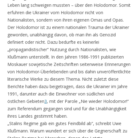
Leben lang schweigen mussten – über den Holodomor. Somit
erfuhren die Ukrainer vom Holodomor nicht von
Nationalisten, sondern von ihren eigenen Omas und Opas.
Der Holodomor ist zu einem nationalen Trauma der Ukrainer
geworden, unabhängig davon, ob man ihn als Genozid
definiert oder nicht. Dazu bedurfte es keinerlei
„propagandistischer“ Nutzung durch Nationalisten, wie
Klußmann unterstellt. In den Jahren 1986-1991 publizierten
Moskauer sowjetische Zeitschriften seitenweise Erinnerungen
von Holodomor-Überlebenden und bis dahin unveröffentlichte
literarische Werke zu diesem Thema. Nicht zuletzt diese
Berichte haben dazu beigetragen, dass die Ukrainer im Jahre
1991, darunter auch die Einwohner von südlichen und
östlichen Gebieten
3
, mit der Parole „Nie wieder Holodomor!“
zum Referendum gegangen sind und für die Unabhängigkeit
ihres Landes gestimmt haben.
„Stalins Regime gab ein gutes Feindbild ab“, schreibt Uwe
Klußmann. Warum wundert er sich über die Gegnerschaft zu