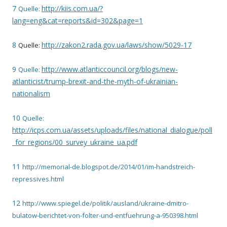
7
http://kiis.com.ua/?
Quelle:
lang=eng&cat=reports&id=302&page=1
8
http://zakon2.rada.gov.ua/laws/show/5029-17
Quelle:
9
http://www.atlanticcouncil.org/blogs/new-
Quelle:
atlanticist/trump-brexit-and-the-myth-of-ukrainian-
nationalism
10
Quelle:
http://icps.com.ua/assets/uploads/files/national_dialogue/poll
_for_regions/00_survey_ukraine_ua.pdf
11
http://memorial-de.blogspot.de/2014/01/im-handstreich-
repressives.html
12
http://www.spiegel.de/politik/ausland/ukraine-dmitro-
bulatow-berichtet-von-folter-und-entfuehrung-a-950398.html