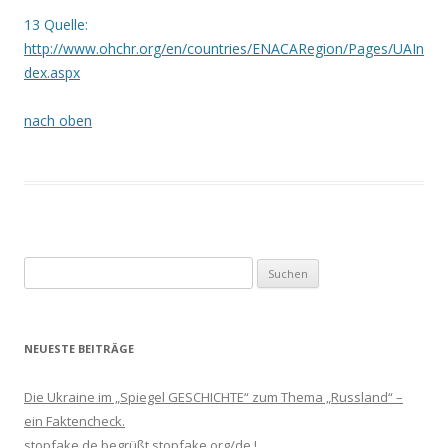
13
Quelle:
http
://
www.ohchr.org/en/countries/ENACARegion/Pages/UAIn
dex.aspx
nach oben
Suchen
nach:
NEUESTE BEITRÄGE
Die Ukraine im „Spiegel GESCHICHTE“ zum Thema „Russland“ –
ein Faktencheck.
stopfake.de begrüßt stopfake.org/de !