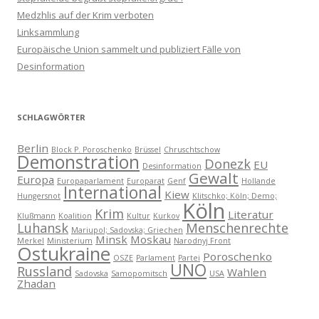
Medzhlis auf der Krim verboten
Linksammlung
Europäische Union sammelt und publiziert Fälle von
Desinformation
SCHLAGWÖRTER
Berlin
Block P. Poroschenko
Brüssel
Chruschtschow
Demonstration
Donezk
EU
Desinformation
Gewalt
Europa
Europaparlament
Europarat
Genf
Hollande
International
Kiew
Hungersnot
Klitschko; Köln; Demo;
Köln
Krim
Literatur
Klußmann
Koalition
Kultur
Kurkov
Luhansk
Menschenrechte
Mariupol; Sadovska; Griechen
Minsk
Moskau
Merkel
Ministerium
Narodnyj Front
Ostukraine
Poroschenko
OSZE
Parlament
Partei
UNO
Russland
Wahlen
Sadovska
Samopomitsch
USA
Zhadan