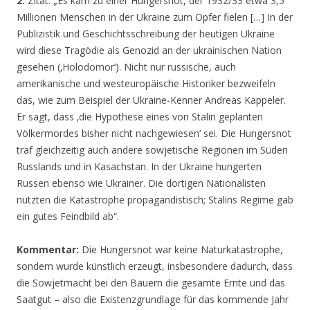
2.
Zitat: „Es kam zu einer Hungersnot, der 1932/33 etwa 3,5
Millionen Menschen in der Ukraine zum Opfer fielen […] In der
Publizistik und Geschichtsschreibung der heutigen Ukraine
wird diese Tragödie als Genozid an der ukrainischen Nation
gesehen (‚Holodomor‘). Nicht nur russische, auch
amerikanische und westeuropäische Historiker bezweifeln
das, wie zum Beispiel der Ukraine-Kenner Andreas Kappeler.
Er sagt, dass ‚die Hypothese eines von Stalin geplanten
Völkermordes bisher nicht nachgewiesen‘ sei. Die Hungersnot
traf gleichzeitig auch andere sowjetische Regionen im Süden
Russlands und in Kasachstan. In der Ukraine hungerten
Russen ebenso wie Ukrainer. Die dortigen Nationalisten
nutzten die Katastrophe propagandistisch; Stalins Regime gab
ein gutes Feindbild ab“.
Kommentar:
Die Hungersnot war keine Naturkatastrophe,
sondern wurde künstlich erzeugt, insbesondere dadurch, dass
die Sowjetmacht bei den Bauern die gesamte Ernte und das
Saatgut – also die Existenzgrundlage für das kommende Jahr