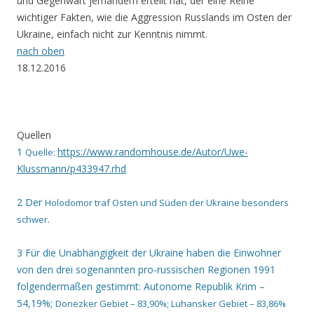
und Gegenwart jemandem erteilt hat, der eine Reihe
wichtiger Fakten, wie die Aggression Russlands im Osten der
Ukraine, einfach nicht zur Kenntnis nimmt.
nach oben
18.12.2016
Quellen
1
https://www.randomhouse.de/Autor/Uwe-
Quelle:
Klussmann/p433947.rhd
2 Der
Holodomor traf Osten und Süden der Ukraine besonders
schwer.
3 Für die Unabhängigkeit der Ukraine haben die Einwohner
von den drei sogenannten pro-russischen Regionen 1991
folgendermaßen gestimmt: Autonome Republik Krim –
54,19%;
Donezker Gebiet – 83,90%; Luhansker Gebiet – 83,86%