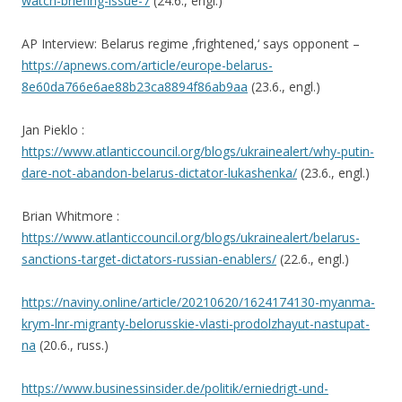
watch-briefing-issue-7
(24.6., engl.)
AP Interview: Belarus regime ‚frightened,‘ says opponent –
https://apnews.com/article/europe-belarus-
8e60da766e6ae88b23ca8894f86ab9aa
(23.6., engl.)
Jan Pieklo :
https://www.atlanticcouncil.org/blogs/ukrainealert/why-putin-
dare-not-abandon-belarus-dictator-lukashenka/
(23.6., engl.)
Brian Whitmore :
https://www.atlanticcouncil.org/blogs/ukrainealert/belarus-
sanctions-target-dictators-russian-enablers/
(22.6., engl.)
https://naviny.online/article/20210620/1624174130-myanma-
krym-lnr-migranty-belorusskie-vlasti-prodolzhayut-nastupat-
na
(20.6., russ.)
https://www.businessinsider.de/politik/erniedrigt-und-