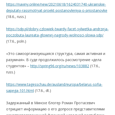
https://naviny.online/new/20210618/1624031740-ukrainskie-
deputaty-rassmotryat-proekt-postanovleniya-o-priostanovke
(18.6., russ.)
https://sdp.pl/dobry-czlowiek-twardy-facet-sylwetka-andrzeja-
poczobuta-laureata-glownej-nagrody-wolnosci-slowa-sdp/
(17.6., poln.)
«Это самоорганизующаяся структура, самая активная и
разумная». В суде продолжилось рассмотрение «дела
студентов» –
http://spring96.org/ru/news/103882
(17.6.,
russ.)
https://www.tagesschau.de/ausland/europa/belarus-sofia-
sapega-101.html
(17.6., dt.)
Задержанный в Минске блогер Роман Протасевич
отрицает информацию о его допросе представителями