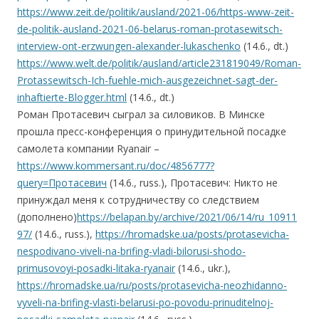
https://www.zeit.de/politik/ausland/2021-06/https-www-zeit-
de-politik-ausland-2021-06-belarus-roman-protasewitsch-
interview-ont-erzwungen-alexander-lukaschenko
(14.6., dt.)
https://www.welt.de/politik/ausland/article231819049/Roman-
Protassewitsch-Ich-fuehle-mich-ausgezeichnet-sagt-der-
inhaftierte-Blogger.html
(14.6., dt.)
Роман Протасевич сыграл за силовиков. В Минске
прошла пресс-конференция о принудительной посадке
самолета компании Ryanair –
https://www.kommersant.ru/doc/4856777?
query=Протасевич
(14.6., russ.), Протасевич: Никто не
принуждал меня к сотрудничеству со следствием
(дополнено)
https://belapan.by/archive/2021/06/14/ru_10911
97/
(14.6., russ.),
https://hromadske.ua/posts/protasevicha-
nespodivano-viveli-na-brifing-vladi-bilorusi-shodo-
primusovoyi-posadki-litaka-ryanair
(14.6., ukr.),
https://hromadske.ua/ru/posts/protasevicha-neozhidanno-
vyveli-na-brifing-vlasti-belarusi-po-povodu-prinuditelnoj-