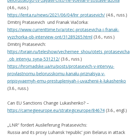
belorusskogo-tv-zayavil-chto-ne-voeval-v-sostave-azova
(4.6., russ.)
https://lenta.ru/news/2021/06/04/lnr_protasevich/
(4.6., russ.)
Dmitrij Pratasevich und Franak Viačorka:
https://www.currenttime.tv/a/otec-protasevicha-i-franak-
vyzchorka-ob-interview-ont/31289265.html
(3.6., russ.)
Dmitrij Pratasevich:
https://tvrain.ru/teleshow/vechernee_shou/otets_protasevicha
_ob_intervju_syna-531212/
(3.6., russ.)
https://hromadske.ua/ru/posts/protasevich-v-intervyu-
provlastnomu-belorusskomu-kanalu-priznalsya-v-
pripisyvaemyh-emu-prestupleniyah-i-uvazhenii-k-lukashenko
(3.6., russ.)
Can EU Sanctions Change Lukashenko? –
https://carnegieeurope.eu/strategiceurope/84674
(3.6., engl.)
„LNR“ fordert Auslieferung Pratasevichs:
Russia and its proxy Luhansk ‘republic’ join Belarus in attack