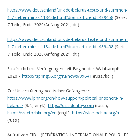
https://www.deutschlandfunk.de/belarus-texte-und-stimmen-
1-7-ueber-minsk.1184.de.html?dram:article_id=489458
(Serie,
7 Teile, Ende 2020/Anfang 2021, dt.)
https://www.deutschlandfunk.de/belarus-texte-und-stimmen-
1-7-ueber-minsk.1184.de.html?dram:article_id=489458
(Serie,
7 Teile, Ende 2020/Anfang 2021, dt.)
Strafrechtliche Verfolgungen seit Beginn des Wahlkampfs
2020 –
https://spring96.org/ru/news/99641
(russ./bel.)
Zur Unterstützung politischer Gefangener:
https://www.lphr.org/en/how-support-political-prisoners-in-
belarus/
(3.4., engl.),
https://dissidentby.com
(russ.),
https://vkletochku.org/en
(engl.),
https://vkletochku.org/ru
(russ.)
Aufruf von FIDH (FÉDÉRATION INTERNATIONALE POUR LES