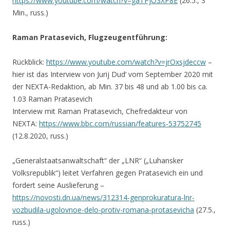
https://www.youtube.com/watch?v=gaTPjO3XP8E
(26.5., 3
Min., russ.)
Raman Pratasevich, Flugzeugentführung:
Rückblick:
https://www.youtube.com/watch?v=jrOxsjdeccw
–
hier ist das Interview von Jurij Dud‘ vom September 2020 mit
der NEXTA-Redaktion, ab Min. 37 bis 48 und ab 1.00 bis ca.
1.03 Raman Pratasevich
Interview mit Raman Pratasevich, Chefredakteur von
NEXTA:
https://www.bbc.com/russian/features-53752745
(12.8.2020, russ.)
„Generalstaatsanwaltschaft“ der „LNR“ („Luhansker
Volksrepublik“) leitet Verfahren gegen Pratasevich ein und
fordert seine Auslieferung –
https://novosti.dn.ua/news/312314-genprokuratura-lnr-
vozbudila-ugolovnoe-delo-protiv-romana-protasevicha
(27.5.,
russ.)