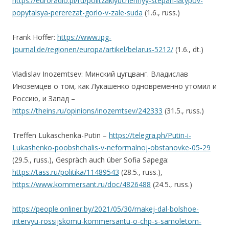
https://euroradio.pl/ru/politzaklyuchennyy-stepan-latypov-
popytalsya-pererezat-gorlo-v-zale-suda
(1.6., russ.)
Frank Hoffer:
https://www.ipg-
journal.de/regionen/europa/artikel/belarus-5212/
(1.6., dt.)
Vladislav Inozemtsev: Минский цугцванг. Владислав
Иноземцев о том, как Лукашенко одновременно утомил и
Россию, и Запад –
https://theins.ru/opinions/inozemtsev/242333
(31.5., russ.)
Treffen Lukaschenka-Putin –
https://telegra.ph/Putin-i-
Lukashenko-poobshchalis-v-neformalnoj-obstanovke-05-29
(29.5., russ.), Gespräch auch über Sofia Sapega:
https://tass.ru/politika/11489543
(28.5., russ.),
https://www.kommersant.ru/doc/4826488
(24.5., russ.)
https://people.onliner.by/2021/05/30/makej-dal-bolshoe-
intervyu-rossijskomu-kommersantu-o-chp-s-samoletom-