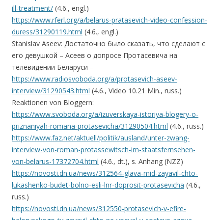
ill-treatment/
(4.6., engl.)
https://www.rferl.org/a/belarus-pratasevich-video-confession-
duress/31290119.html
(4.6., engl.)
Stanislav Aseev: Достаточно было сказать, что сделают с
его девушкой – Асеев о допросе Протасевича на
телевидении Беларуси –
https://www.radiosvoboda.org/a/protasevich-aseev-
interview/31290543.html
(4.6., Video 10.21 Min., russ.)
Reaktionen von Bloggern:
https://www.svoboda.org/a/izuverskaya-istoriya-blogery-o-
priznaniyah-romana-protasevicha/31290504.html
(4.6., russ.)
https://www.faz.net/aktuell/politik/ausland/unter-zwang-
interview-von-roman-protassewitsch-im-staatsfernsehen-
von-belarus-17372704.html
(4.6., dt.), s. Anhang (NZZ)
https://novosti.dn.ua/news/312564-glava-mid-zayavil-chto-
lukashenko-budet-bolno-esli-lnr-doprosit-protasevicha
(4.6.,
russ.)
https://novosti.dn.ua/news/312550-protasevich-v-efire-