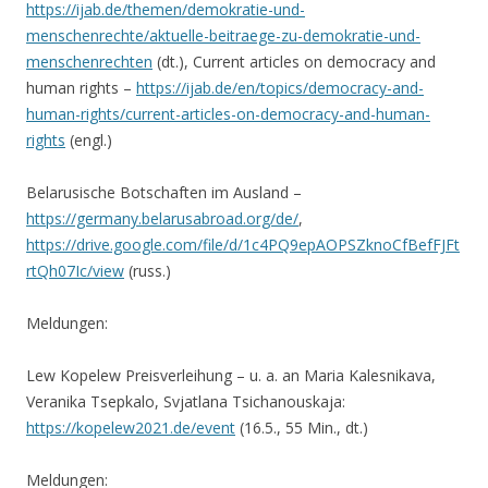
https://ijab.de/themen/demokratie-und-
menschenrechte/aktuelle-beitraege-zu-demokratie-und-
menschenrechten
(dt.), Current articles on democracy and
human rights –
https://ijab.de/en/topics/democracy-and-
human-rights/current-articles-on-democracy-and-human-
rights
(engl.)
Belarusische Botschaften im Ausland –
https://germany.belarusabroad.org/de/
,
https://drive.google.com/file/d/1c4PQ9epAOPSZknoCfBefFJFt
rtQh07Ic/view
(russ.)
Meldungen:
Lew Kopelew Preisverleihung – u. a. an Maria Kalesnikava,
Veranika Tsepkalo, Svjatlana Tsichanouskaja:
https://kopelew2021.de/event
(16.5., 55 Min., dt.)
Meldungen: