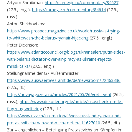
Artyom Shraibman:
https://carnegie.ru/commentary/84627
(27.5., engl.),
https://carnegie.ru/commentary/84614
(27.5.,
russ.)
Anton Shekhovtsov:
https://www.prospectmagazine.co.uk/world/russia-is-trying-
to-whitewash-the-belarus-ryanair-hijacking
(27.5., engl.)
Peter Dickinson:
https://www.atlanticcouncil.org/blogs/ukrainealert/putin-sides-
with-belarus-dictator-over-air-piracy-as-ukraine-rejects-
minsk-talks/
(27.5., engl.)
Stellungnahme der G7-Außenminister –
https://www.auswaertiges-amt.de/de/newsroom/-/2463336
(27.5., dt.)
https://novayagazeta.ru/articles/2021/05/26/vret-i-verit
(26.5.,
russ.),
https://www.dekoder.org/de/article/lukaschenko-rede-
flugzeug-weltkrieg
(27.5., dt.)
https://www.nzz.ch/international/weissrussland-ryanair-und-
protasewitsch-man-wird-mich-toeten-ld.1627010
(26.5., dt.)
Zur – angeblichen – Beteiligung Pratasevichs an Kämpfen im