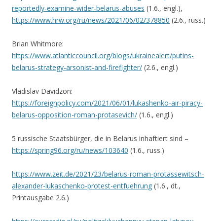
reportedly-examine-wider-belarus-abuses
(1.6., engl.),
https://www.hrw.org/ru/news/2021/06/02/378850
(2.6., russ.)
Brian Whitmore:
https://www.atlanticcouncil.org/blogs/ukrainealert/putins-
belarus-strategy-arsonist-and-firefighter/
(2.6., engl.)
Vladislav Davidzon:
https://foreignpolicy.com/2021/06/01/lukashenko-air-piracy-
belarus-opposition-roman-protasevich/
(1.6., engl.)
5 russische Staatsbürger, die in Belarus inhaftiert sind –
https://spring96.org/ru/news/103640
(1.6., russ.)
https://www.zeit.de/2021/23/belarus-roman-protassewitsch-
alexander-lukaschenko-protest-entfuehrung
(1.6., dt.,
Printausgabe 2.6.)