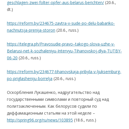
geschlagen-zwei-folter-opfer-aus-belarus-berichten/
(20.6.,
dt.)
https://reform.by/234675-zavtra-v-sude-po-delu-babariko-
nachnutsja-prenija-storon
(20.6., russ.)
https://telegra.ph/Pravosudie-pravo–takogo-slova-uzhe-v-
Belarusi-net-k-sozhaleniyu-Intervyu-Tihanovskoj-dlya-TUTBY-
06-20
(20.6., russ.)
https://reform.by/234677-tihanovskaja-pribyla-v-ljuksemburg-
po-priglasheniju-borrelja
(20.6., russ.)
Оскорбления Лукашенко, надругательство над
государственными символами и повторный суд над
политзаключенным. Как белорусов судили по
диффамационным статьям на этой неделе –
http://spring96.org/ru/news/103895
(18.6., russ.)