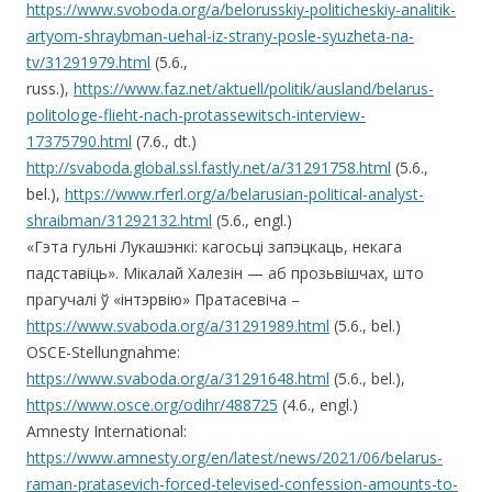
https://www.svoboda.org/a/belorusskiy-politicheskiy-analitik-
artyom-shraybman-uehal-iz-strany-posle-syuzheta-na-
tv/31291979.html
(5.6.,
russ.),
https://www.faz.net/aktuell/politik/ausland/belarus-
politologe-flieht-nach-protassewitsch-interview-
17375790.html
(7.6., dt.)
http://svaboda.global.ssl.fastly.net/a/31291758.html
(5.6.,
bel.),
https://www.rferl.org/a/belarusian-political-analyst-
shraibman/31292132.html
(5.6., engl.)
«Гэта гульні Лукашэнкі: кагосьці запэцкаць, некага
падставіць». Мікалай Халезін — аб прозьвішчах, што
прагучалі ў «інтэрвію» Пратасевіча –
https://www.svaboda.org/a/31291989.html
(5.6., bel.)
OSCE-Stellungnahme:
https://www.svaboda.org/a/31291648.html
(5.6., bel.),
https://www.osce.org/odihr/488725
(4.6., engl.)
Amnesty International:
https://www.amnesty.org/en/latest/news/2021/06/belarus-
raman-pratasevich-forced-televised-confession-amounts-to-