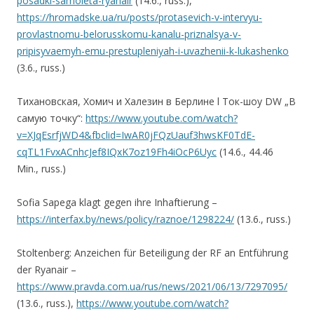
posadki-samoleta-ryanair
(14.6., russ.),
https://hromadske.ua/ru/posts/protasevich-v-intervyu-
provlastnomu-belorusskomu-kanalu-priznalsya-v-
pripisyvaemyh-emu-prestupleniyah-i-uvazhenii-k-lukashenko
(3.6., russ.)
Тихановская, Хомич и Халезин в Берлине l Ток-шоу DW „В
самую точку“:
https://www.youtube.com/watch?
v=XJqEsrfjWD4&fbclid=IwAR0jFQzUauf3hwsKF0TdE-
cqTL1FvxACnhcJef8IQxK7oz19Fh4iOcP6Uyc
(14.6., 44.46
Min., russ.)
Sofia Sapega klagt gegen ihre Inhaftierung –
https://interfax.by/news/policy/raznoe/1298224/
(13.6., russ.)
Stoltenberg: Anzeichen für Beteiligung der RF an Entführung
der Ryanair –
https://www.pravda.com.ua/rus/news/2021/06/13/7297095/
(13.6., russ.),
https://www.youtube.com/watch?