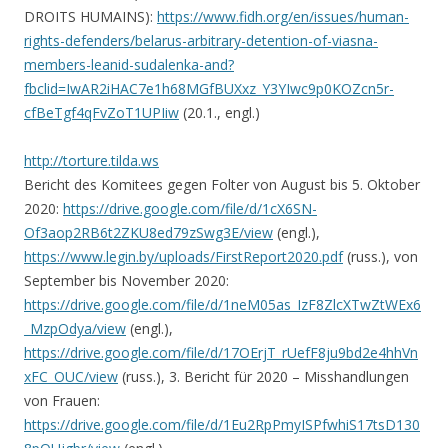
DROITS HUMAINS):
https://www.fidh.org/en/issues/human-
rights-defenders/belarus-arbitrary-detention-of-viasna-
members-leanid-sudalenka-and?
fbclid=IwAR2iHAC7e1h68MGfBUXxz_Y3YIwc9p0KOZcn5r-
cfBeTgf4qFvZoT1UPIiw
(20.1., engl.)
http://torture.tilda.ws
Bericht des Komitees gegen Folter von August bis 5. Oktober
2020:
https://drive.google.com/file/d/1cX6SN-
Of3aop2RB6t2ZKU8ed79zSwg3E/view
(engl.),
https://www.legin.by/uploads/FirstReport2020.pdf
(russ.), von
September bis November 2020:
https://drive.google.com/file/d/1neM05as_IzF8ZlcXTwZtWEx6
_MzpOdya/view
(engl.),
https://drive.google.com/file/d/17OErjT_rUefF8ju9bd2e4hhVn
xFC_OUC/view
(russ.), 3. Bericht für 2020 – Misshandlungen
von Frauen:
https://drive.google.com/file/d/1Eu2RpPmyISPfwhiS17tsD130