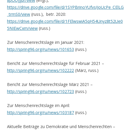
8pOUjgbr/view
(engl.),
https://drive.google.com/file/d/1SYPBrinoYUfvsIJoUcPe_CElLG
_trmS0/view
(russ.), betr. 2020:
https://drive.google.com/file/d/1FElwswiA5qH54Unyz8t52Ue0
5NIEwCxm/view
(russ.)
Zur Menschenrechtslage im Januar 2021:
http://spring96.org/ru/news/101653
(russ.)
Bericht zur Menschenrechtslage für Februar 2021 –
http://spring96.org/ru/news/102222
(März, russ.)
Bericht zur Menschenrechtslage März 2021 –
http://spring96.org/ru/news/102723
(russ.)
Zur Menschenrechtslage im April:
http://spring96.org/ru/news/103187
(russ.)
Aktuelle Beiträge zu Demokratie und Menschenrechten –