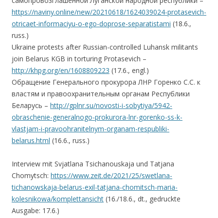
самопровозглашенной Луганской народной республики –
https://naviny.online/new/20210618/1624039024-protasevich-
otricaet-informaciyu-o-ego-doprose-separatistami
(18.6.,
russ.)
Ukraine protests after Russian-controlled Luhansk militants
join Belarus KGB in torturing Protasevich –
http://khpg.org/en/1608809223
(17.6., engl.)
Обращение Генерального прокурора ЛНР Горенко С.С. к
властям и правоохранительным органам Республики
Беларусь –
http://gplnr.su/novosti-i-sobytiya/5942-
obraschenie-generalnogo-prokurora-lnr-gorenko-ss-k-
vlastjam-i-pravoohranitelnym-organam-respubliki-
belarus.html
(16.6., russ.)
Interview mit Svjatlana Tsichanouskaja und Tatjana
Chomytsch:
https://www.zeit.de/2021/25/swetlana-
tichanowskaja-belarus-exil-tatjana-chomitsch-maria-
kolesnikowa/komplettansicht
(16./18.6., dt., gedruckte
Ausgabe: 17.6.)