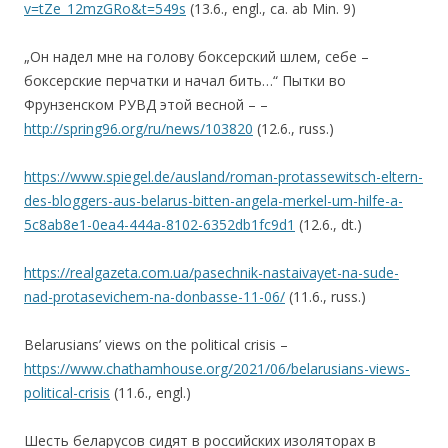
v=tZe_12mzGRo&t=549s
(13.6., engl., ca. ab Min. 9)
„Он надел мне на голову боксерский шлем, себе –
боксерские перчатки и начал бить…“ Пытки во
Фрунзенском РУВД этой весной – –
http://spring96.org/ru/news/103820
(12.6., russ.)
https://www.spiegel.de/ausland/roman-protassewitsch-eltern-
des-bloggers-aus-belarus-bitten-angela-merkel-um-hilfe-a-
5c8ab8e1-0ea4-444a-8102-6352db1fc9d1
(12.6., dt.)
https://realgazeta.com.ua/pasechnik-nastaivayet-na-sude-
nad-protasevichem-na-donbasse-11-06/
(11.6., russ.)
Belarusians’ views on the political crisis –
https://www.chathamhouse.org/2021/06/belarusians-views-
political-crisis
(11.6., engl.)
Шесть беларусов сидят в российских изоляторах в