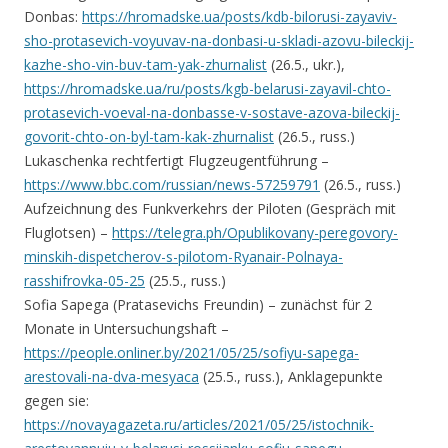
Donbas:
https://hromadske.ua/posts/kdb-bilorusi-zayaviv-
sho-protasevich-voyuvav-na-donbasi-u-skladi-azovu-bileckij-
kazhe-sho-vin-buv-tam-yak-zhurnalist
(26.5., ukr.),
https://hromadske.ua/ru/posts/kgb-belarusi-zayavil-chto-
protasevich-voeval-na-donbasse-v-sostave-azova-bileckij-
govorit-chto-on-byl-tam-kak-zhurnalist
(26.5., russ.)
Lukaschenka rechtfertigt Flugzeugentführung –
https://www.bbc.com/russian/news-57259791
(26.5., russ.)
Aufzeichnung des Funkverkehrs der Piloten (Gespräch mit
Fluglotsen) –
https://telegra.ph/Opublikovany-peregovory-
minskih-dispetcherov-s-pilotom-Ryanair-Polnaya-
rasshifrovka-05-25
(25.5., russ.)
Sofia Sapega (Pratasevichs Freundin) – zunächst für 2
Monate in Untersuchungshaft –
https://people.onliner.by/2021/05/25/sofiyu-sapega-
arestovali-na-dva-mesyaca
(25.5., russ.), Anklagepunkte
gegen sie:
https://novayagazeta.ru/articles/2021/05/25/istochnik-