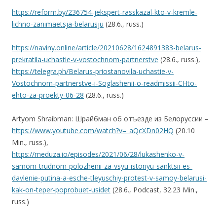
https://reform.by/236754-jekspert-rasskazal-kto-v-kremle-
lichno-zanimaetsja-belarusju
(28.6., russ.)
https://naviny.online/article/20210628/1624891383-belarus-
prekratila-uchastie-v-vostochnom-partnerstve
(28.6., russ.),
https://telegra.ph/Belarus-priostanovila-uchastie-v-
Vostochnom-partnerstve-i-Soglashenii-o-readmissii-CHto-
ehto-za-proekty-06-28
(28.6., russ.)
Artyom Shraibman: Шрайбман об отъезде из Белоруссии –
https://www.youtube.com/watch?v=_aQcXDn02HQ
(20.10
Min., russ.),
https://meduza.io/episodes/2021/06/28/lukashenko-v-
samom-trudnom-polozhenii-za-vsyu-istoriyu-sanktsii-es-
davlenie-putina-a-esche-tleyuschiy-protest-v-samoy-belarusi-
kak-on-teper-poprobuet-usidet
(28.6., Podcast, 32.23 Min.,
russ.)