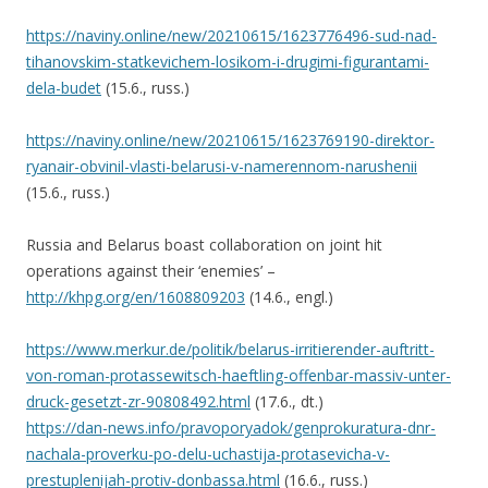
https://naviny.online/new/20210615/1623776496-sud-nad-
tihanovskim-statkevichem-losikom-i-drugimi-figurantami-
dela-budet
(15.6., russ.)
https://naviny.online/new/20210615/1623769190-direktor-
ryanair-obvinil-vlasti-belarusi-v-namerennom-narushenii
(15.6., russ.)
Russia and Belarus boast collaboration on joint hit
operations against their ‘enemies’ –
http://khpg.org/en/1608809203
(14.6., engl.)
https://www.merkur.de/politik/belarus-irritierender-auftritt-
von-roman-protassewitsch-haeftling-offenbar-massiv-unter-
druck-gesetzt-zr-90808492.html
(17.6., dt.)
https://dan-news.info/pravoporyadok/genprokuratura-dnr-
nachala-proverku-po-delu-uchastija-protasevicha-v-
prestuplenijah-protiv-donbassa.html
(16.6., russ.)