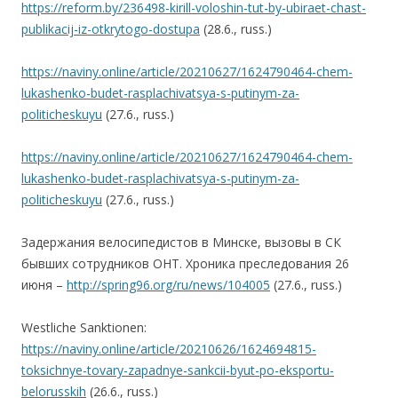
https://reform.by/236498-kirill-voloshin-tut-by-ubiraet-chast-
publikacij-iz-otkrytogo-dostupa
(28.6., russ.)
https://naviny.online/article/20210627/1624790464-chem-
lukashenko-budet-rasplachivatsya-s-putinym-za-
politicheskuyu
(27.6., russ.)
https://naviny.online/article/20210627/1624790464-chem-
lukashenko-budet-rasplachivatsya-s-putinym-za-
politicheskuyu
(27.6., russ.)
Задержания велосипедистов в Минске, вызовы в СК
бывших сотрудников ОНТ. Хроника преследования 26
июня –
http://spring96.org/ru/news/104005
(27.6., russ.)
Westliche Sanktionen:
https://naviny.online/article/20210626/1624694815-
toksichnye-tovary-zapadnye-sankcii-byut-po-eksportu-
belorusskih
(26.6., russ.)