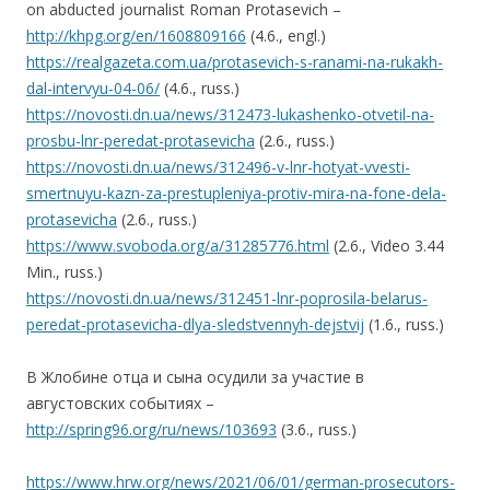
on abducted journalist Roman Protasevich –
http://khpg.org/en/1608809166
(4.6., engl.)
https://realgazeta.com.ua/protasevich-s-ranami-na-rukakh-
dal-intervyu-04-06/
(4.6., russ.)
https://novosti.dn.ua/news/312473-lukashenko-otvetil-na-
prosbu-lnr-peredat-protasevicha
(2.6., russ.)
https://novosti.dn.ua/news/312496-v-lnr-hotyat-vvesti-
smertnuyu-kazn-za-prestupleniya-protiv-mira-na-fone-dela-
protasevicha
(2.6., russ.)
https://www.svoboda.org/a/31285776.html
(2.6., Video 3.44
Min., russ.)
https://novosti.dn.ua/news/312451-lnr-poprosila-belarus-
peredat-protasevicha-dlya-sledstvennyh-dejstvij
(1.6., russ.)
В Жлобине отца и сына осудили за участие в
августовских событиях –
http://spring96.org/ru/news/103693
(3.6., russ.)
https://www.hrw.org/news/2021/06/01/german-prosecutors-