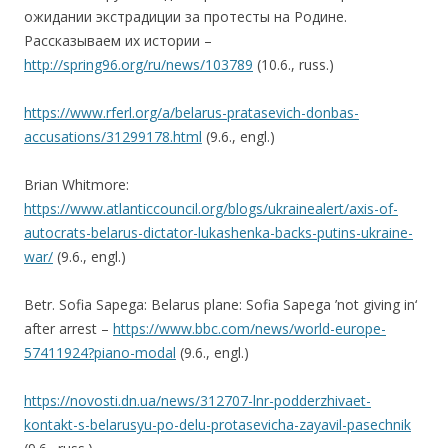
ожидании экстрадиции за протесты на Родине.
Рассказываем их истории –
http://spring96.org/ru/news/103789
(10.6., russ.)
https://www.rferl.org/a/belarus-pratasevich-donbas-
accusations/31299178.html
(9.6., engl.)
Brian Whitmore:
https://www.atlanticcouncil.org/blogs/ukrainealert/axis-of-
autocrats-belarus-dictator-lukashenka-backs-putins-ukraine-
war/
(9.6., engl.)
Betr. Sofia Sapega: Belarus plane: Sofia Sapega ’not giving in‘
after arrest –
https://www.bbc.com/news/world-europe-
57411924?piano-modal
(9.6., engl.)
https://novosti.dn.ua/news/312707-lnr-podderzhivaet-
kontakt-s-belarusyu-po-delu-protasevicha-zayavil-pasechnik