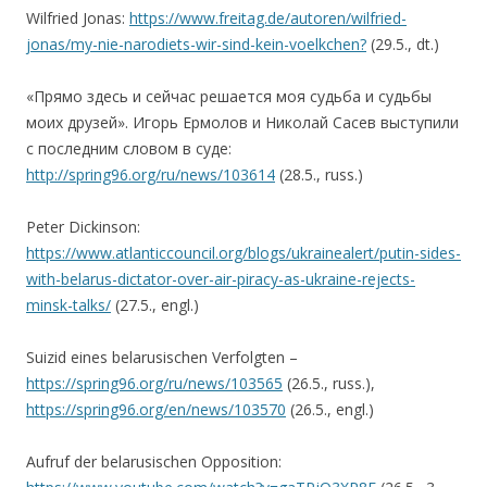
Wilfried Jonas:
https://www.freitag.de/autoren/wilfried-
jonas/my-nie-narodiets-wir-sind-kein-voelkchen?
(29.5., dt.)
«Прямо здесь и сейчас решается моя судьба и судьбы
моих друзей». Игорь Ермолов и Николай Сасев выступили
с последним словом в суде:
http://spring96.org/ru/news/103614
(28.5., russ.)
Peter Dickinson:
https://www.atlanticcouncil.org/blogs/ukrainealert/putin-sides-
with-belarus-dictator-over-air-piracy-as-ukraine-rejects-
minsk-talks/
(27.5., engl.)
Suizid eines belarusischen Verfolgten –
https://spring96.org/ru/news/103565
(26.5., russ.),
https://spring96.org/en/news/103570
(26.5., engl.)
Aufruf der belarusischen Opposition: