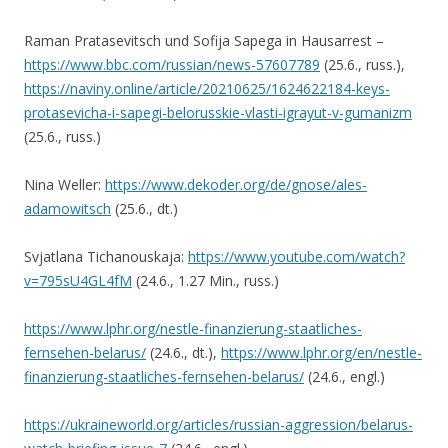
Raman Pratasevitsch und Sofija Sapega in Hausarrest –
https://www.bbc.com/russian/news-57607789
(25.6., russ.),
https://naviny.online/article/20210625/1624622184-keys-
protasevicha-i-sapegi-belorusskie-vlasti-igrayut-v-gumanizm
(25.6., russ.)
Nina Weller:
https://www.dekoder.org/de/gnose/ales-
adamowitsch
(25.6., dt.)
Svjatlana Tichanouskaja:
https://www.youtube.com/watch?
v=795sU4GL4fM
(24.6., 1.27 Min., russ.)
https://www.lphr.org/nestle-finanzierung-staatliches-
fernsehen-belarus/
(24.6., dt.),
https://www.lphr.org/en/nestle-
finanzierung-staatliches-fernsehen-belarus/
(24.6., engl.)
https://ukraineworld.org/articles/russian-aggression/belarus-