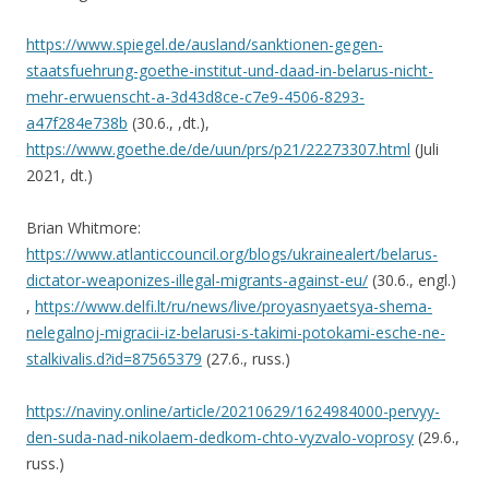
https://www.spiegel.de/ausland/sanktionen-gegen-
staatsfuehrung-goethe-institut-und-daad-in-belarus-nicht-
mehr-erwuenscht-a-3d43d8ce-c7e9-4506-8293-
a47f284e738b
(30.6., ,dt.),
https://www.goethe.de/de/uun/prs/p21/22273307.html
(Juli
2021, dt.)
Brian Whitmore:
https://www.atlanticcouncil.org/blogs/ukrainealert/belarus-
dictator-weaponizes-illegal-migrants-against-eu/
(30.6., engl.)
,
https://www.delfi.lt/ru/news/live/proyasnyaetsya-shema-
nelegalnoj-migracii-iz-belarusi-s-takimi-potokami-esche-ne-
stalkivalis.d?id=87565379
(27.6., russ.)
https://naviny.online/article/20210629/1624984000-pervyy-
den-suda-nad-nikolaem-dedkom-chto-vyzvalo-voprosy
(29.6.,
russ.)