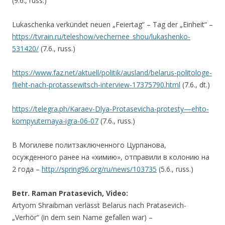
(9.6., russ.)
Lukaschenka verkündet neuen „Feiertag“ – Tag der „Einheit“ –
https://tvrain.ru/teleshow/vechernee_shou/lukashenko-
531420/
(7.6., russ.)
https://www.faz.net/aktuell/politik/ausland/belarus-politologe-
flieht-nach-protassewitsch-interview-17375790.html
(7.6., dt.)
https://telegra.ph/Karaev-Dlya-Protasevicha-protesty—ehto-
kompyuternaya-igra-06-07
(7.6., russ.)
В Могилеве политзаключенного Цурпанова,
осужденного ранее на «химию», отправили в колонию на
2 года –
http://spring96.org/ru/news/103735
(5.6., russ.)
Betr. Raman Pratasevich, Video:
Artyom Shraibman verlässt Belarus nach Pratasevich-
„Verhör“ (in dem sein Name gefallen war) –