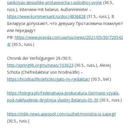
sankciyax-devushke-protasevicha-i-xolodnoj-vojne
(30.5.,
russ.), Interview mit belarus. Außenminister –
https://www.kommersant.ru/doc/4836828
(31.5., russ.), В
Беларуси допускают, что девушку Протасевича помилуют
или передадут
РФ:
https://www.pravda.com.ua/rus/news/2021/05/30/729542
4/
(30.5., russ.)
Chronik der Verfolgungen 29./30.5.:
http://spring96.org/ru/news/103623
(30.5., russ,), Alexej
Schota (Chefredakteur von hrodna.life) –
https://hrodna.life/articles/galo-ny-rjedaktar/
(30.5., bel.)
https://telegra.ph/Federalnaya-prokuratura-Germanii-vzyala-
pod-nablyudenie-dejstviya-vlastej-Belarusi-05-30
(30.5., russ.)
https://mbk-news.appspot.com/suzhet/monstra-iz-sapegi/
(30.5., russ.)