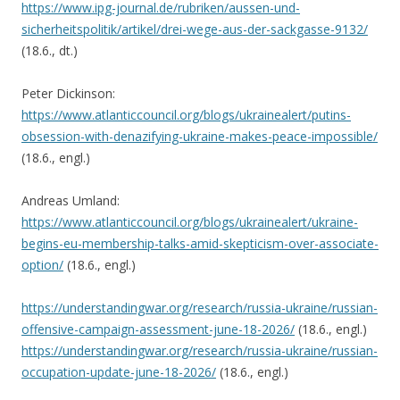
https://www.ipg-journal.de/rubriken/aussen-und-
sicherheitspolitik/artikel/drei-wege-aus-der-sackgasse-9132/
(18.6., dt.)
Peter Dickinson:
https://www.atlanticcouncil.org/blogs/ukrainealert/putins-
obsession-with-denazifying-ukraine-makes-peace-impossible/
(18.6., engl.)
Andreas Umland:
https://www.atlanticcouncil.org/blogs/ukrainealert/ukraine-
begins-eu-membership-talks-amid-skepticism-over-associate-
option/
(18.6., engl.)
https://understandingwar.org/research/russia-ukraine/russian-
offensive-campaign-assessment-june-18-2026/
(18.6., engl.)
https://understandingwar.org/research/russia-ukraine/russian-
occupation-update-june-18-2026/
(18.6., engl.)