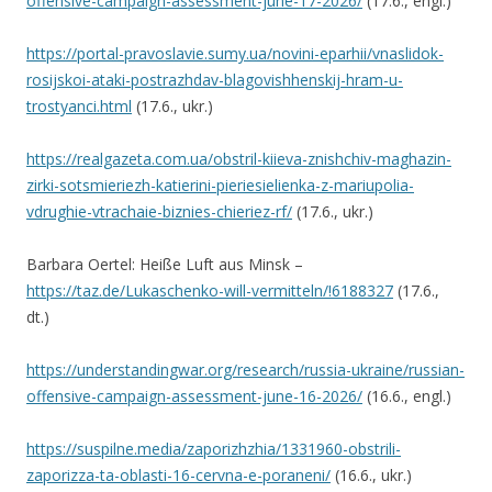
offensive-campaign-assessment-june-17-2026/
(17.6., engl.)
https://portal-pravoslavie.sumy.ua/novini-eparhii/vnaslidok-
rosijskoi-ataki-postrazhdav-blagovishhenskij-hram-u-
trostyanci.html
(17.6., ukr.)
https://realgazeta.com.ua/obstril-kiieva-znishchiv-maghazin-
zirki-sotsmieriezh-katierini-pieriesielienka-z-mariupolia-
vdrughie-vtrachaie-biznies-chieriez-rf/
(17.6., ukr.)
Barbara Oertel: Heiße Luft aus Minsk –
https://taz.de/Lukaschenko-will-vermitteln/!6188327
(17.6.,
dt.)
https://understandingwar.org/research/russia-ukraine/russian-
offensive-campaign-assessment-june-16-2026/
(16.6., engl.)
https://suspilne.media/zaporizhzhia/1331960-obstrili-
zaporizza-ta-oblasti-16-cervna-e-poraneni/
(16.6., ukr.)