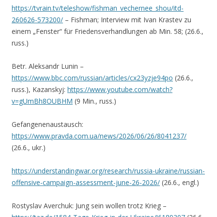
https://tvrain.tv/teleshow/fishman_vechernee_shou/itd-
260626-573200/
– Fishman; Interview mit Ivan Krastev zu
einem „Fenster“ für Friedensverhandlungen ab Min. 58; (26.6.,
russ.)
Betr. Aleksandr Lunin –
https://www.bbc.com/russian/articles/cx23yzje94po
(26.6.,
russ.), Kazanskyj:
https://www.youtube.com/watch?
v=gUmBh8OUBHM
(9 Min., russ.)
Gefangenenaustausch:
https://www.pravda.com.ua/news/2026/06/26/8041237/
(26.6., ukr.)
https://understandingwar.org/research/russia-ukraine/russian-
offensive-campaign-assessment-june-26-2026/
(26.6., engl.)
Rostyslav Averchuk: Jung sein wollen trotz Krieg –