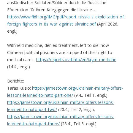
ausländischer Soldaten/Söldner durch die Russische
Föderation für ihren Krieg gegen die Ukraine –
https://www.fidh.org/IMG/pdf/report_russia_s_exploitation_of_
foreign_fighters_in_its_war_against_ukraine.pdf
(April 2026,
engl.)
Withheld medicine, denied treatment, left to die: how
Crimean political prisoners are stripped of their right to
medical care –
https://reports.ovd.info/en/krym_medicine
(14.4., engl.)
Berichte:
Taras Kuzio:
https://jamestown.org/ukrainian-military-offers-
lessons-learned-to-nato-part-one/
(9.4., Teil 1, engl.),
https://jamestown.org/ukrainian-military-offers-lessons-
learned-to-nato-part-two/
(20.4., Teil 2, engl.),
https://jamestown.org/ukrainian-military-offers-lessons-
learned-to-nato-part-three/
(28.4., Teil 3, engl.)