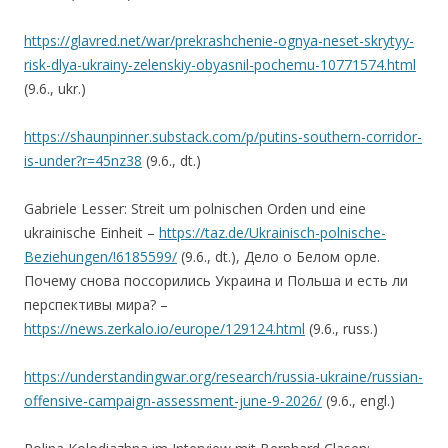
https://glavred.net/war/prekrashchenie-ognya-neset-skrytyy-
risk-dlya-ukrainy-zelenskiy-obyasnil-pochemu-10771574.html
(9.6., ukr.)
https://shaunpinner.substack.com/p/putins-southern-corridor-
is-under?r=45nz38
(9.6., dt.)
Gabriele Lesser: Streit um polnischen Orden und eine
ukrainische Einheit –
https://taz.de/Ukrainisch-polnische-
Beziehungen/!6185599/
(9.6., dt.), Дело о Белом орле.
Почему снова поссорились Украина и Польша и есть ли
перспективы мира? –
https://news.zerkalo.io/europe/129124.html
(9.6., russ.)
https://understandingwar.org/research/russia-ukraine/russian-
offensive-campaign-assessment-june-9-2026/
(9.6., engl.)