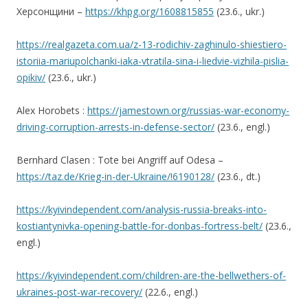
Херсонщини –
https://khpg.org/1608815855
(23.6., ukr.)
https://realgazeta.com.ua/z-13-rodichiv-zaghinulo-shiestiero-
istoriia-mariupolchanki-iaka-vtratila-sina-i-liedvie-vizhila-pislia-
opikiv/
(23.6., ukr.)
Alex Horobets :
https://jamestown.org/russias-war-economy-
driving-corruption-arrests-in-defense-sector/
(23.6., engl.)
Bernhard Clasen : Tote bei Angriff auf Odesa –
https://taz.de/Krieg-in-der-Ukraine/!6190128/
(23.6., dt.)
https://kyivindependent.com/analysis-russia-breaks-into-
kostiantynivka-opening-battle-for-donbas-fortress-belt/
(23.6.,
engl.)
https://kyivindependent.com/children-are-the-bellwethers-of-
ukraines-post-war-recovery/
(22.6., engl.)