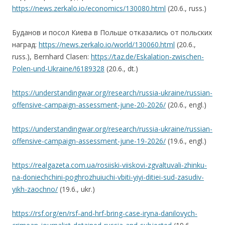
https://news.zerkalo.io/economics/130080.html
(20.6., russ.)
Буданов и посол Киева в Польше отказались от польских
наград:
https://news.zerkalo.io/world/130060.html
(20.6.,
russ.), Bernhard Clasen:
https://taz.de/Eskalation-zwischen-
Polen-und-Ukraine/!6189328
(20.6., dt.)
https://understandingwar.org/research/russia-ukraine/russian-
offensive-campaign-assessment-june-20-2026/
(20.6., engl.)
https://understandingwar.org/research/russia-ukraine/russian-
offensive-campaign-assessment-june-19-2026/
(19.6., engl.)
https://realgazeta.com.ua/rosiiski-viiskovi-zgvaltuvali-zhinku-
na-doniechchini-poghrozhuiuchi-vbiti-yiyi-ditiei-sud-zasudiv-
yikh-zaochno/
(19.6., ukr.)
https://rsf.org/en/rsf-and-hrf-bring-case-iryna-danilovych-