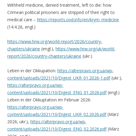
Withheld medicine, denied treatment, left to die: how
Crimean political prisoners are stripped of their right to
medical care –
https://reports.ovd.info/en/krym_medicine
(14.4.26, engl.)
https://www.hrw.org/world-report/2026/country-
chapters/ukraine
(engl.),
https://www.hrw.org/uk/world-
report/2026/country-chapters/ukraine
(ukr.)
Leben in der Okkupation:
https://alterpravo.org.ua/wp-
content/uploads/2021/10/Digest_UKR_01.2026-1.pdf
(ukr.),
https://alterpravo.org.ua/wp-
content/uploads/2021/10/Digest_ENG_01.2026.pdf
(engl.)
Leben in der Okkuptation im Februar 2026:
https://alterpravo.org.ua/wp-
content/uploads/2021/10/Digest_UKR_02.2026.pdf
(März
2026, ukr.),
https://alterpravo.org.ua/wp-
content/uploads/2021/10/Digest_ENG_02.2026.pdf
(März