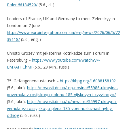
Polen/!6184520/
(5.6., dt.)
Leaders of France, UK and Germany to meet Zelenskyy in
London on 7 June –
https://www.eurointegration.com.ua/eng/news/2026/06/5/72
39118/
(5.6., engl.)
Christo Grozev mit Jekaterina Kotrikadze zum Forum in
Petersburg –
https://www.youtube.com/watch?v=-
EM7AFFChMI
(5.6., 29 Min., russ.)
75. Gefangenenaustausch –
https://khpg.org/1608815810?
(5.6., ukr.),
https://novosti.dn.ua/top-novina/55986-ukrayina-
povernula-z-rosijskogo-polonu-185-vijskovyh-i-czyvilnogo/
(5.6., ukr.),
https://novosti.dn.ua/ru/news-ru/55997-ukrayna-
vernula-yz-rossyjskogo-plena-185-voennosluzhashhyh-y-
odnog
(5.6., russ.)