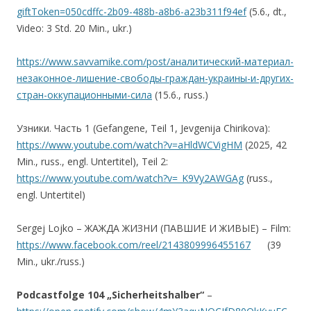
giftToken=050cdffc-2b09-488b-a8b6-a23b311f94ef
(5.6., dt.,
Video: 3 Std. 20 Min., ukr.)
https://www.savvamike.com/post/аналитический-материал-
незаконное-лишение-свободы-граждан-украины-и-других-
стран-оккупационными-сила
(15.6., russ.)
Узники. Часть 1 (Gefangene, Teil 1, Jevgenija Chirikova):
https://www.youtube.com/watch?v=aHldWCVigHM
(2025, 42
Min., russ., engl. Untertitel), Teil 2:
https://www.youtube.com/watch?v=_K9Vy2AWGAg
(russ.,
engl. Untertitel)
Sergej Lojko – ЖАЖДА ЖИЗНИ (ПАВШИЕ И ЖИВЫЕ) – Film:
https://www.facebook.com/reel/2143809996455167
(39
Min., ukr./russ.)
Podcastfolge 104 „Sicherheitshalber“
–