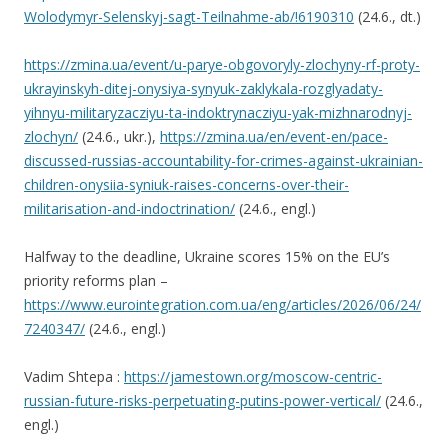
Wolodymyr-Selenskyj-sagt-Teilnahme-ab/!6190310
(24.6., dt.)
https://zmina.ua/event/u-parye-obgovoryly-zlochyny-rf-proty-
ukrayinskyh-ditej-onysiya-synyuk-zaklykala-rozglyadaty-
yihnyu-militaryzacziyu-ta-indoktrynacziyu-yak-mizhnarodnyj-
zlochyn/
(24.6., ukr.),
https://zmina.ua/en/event-en/pace-
discussed-russias-accountability-for-crimes-against-ukrainian-
children-onysiia-syniuk-raises-concerns-over-their-
militarisation-and-indoctrination/
(24.6., engl.)
Halfway to the deadline, Ukraine scores 15% on the EU’s
priority reforms plan –
https://www.eurointegration.com.ua/eng/articles/2026/06/24/
7240347/
(24.6., engl.)
Vadim Shtepa :
https://jamestown.org/moscow-centric-
russian-future-risks-perpetuating-putins-power-vertical/
(24.6.,
engl.)