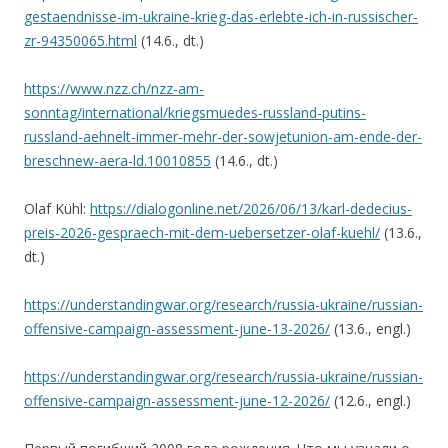
gestaendnisse-im-ukraine-krieg-das-erlebte-ich-in-russischer-
zr-94350065.html
(14.6., dt.)
https://www.nzz.ch/nzz-am-
sonntag/international/kriegsmuedes-russland-putins-
russland-aehnelt-immer-mehr-der-sowjetunion-am-ende-der-
breschnew-aera-ld.10010855
(14.6., dt.)
Olaf Kühl:
https://dialogonline.net/2026/06/13/karl-dedecius-
preis-2026-gespraech-mit-dem-uebersetzer-olaf-kuehl/
(13.6.,
dt.)
https://understandingwar.org/research/russia-ukraine/russian-
offensive-campaign-assessment-june-13-2026/
(13.6., engl.)
https://understandingwar.org/research/russia-ukraine/russian-
offensive-campaign-assessment-june-12-2026/
(12.6., engl.)