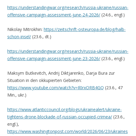
https://understandingwar.org/research/russia-ukraine/russian-
offensive-campaign-assessment-june-24-2026/
(24.6., engl.)
Nikolay Mitrokhin:
https://zeitschrift-osteuropa.de/blog/halb-
schon-insel/
(23.6., dt.)
https://understandingwar.org/research/russia-ukraine/russian-
offensive-campaign-assessment-june-23-2026/
(23.6., engl.)
Maksym Butkevitch, Andrij Diktjarenko, Darja Bura zur
Situation in den okkupierten Gebieten:
https://www.youtube.com/watch?v=Il0rxORB4GQ
(23.6., 47
Min., ukr.)
https://www.atlanticcouncil.org/blogs/ukrainealert/ukraine-
tightens-drone-blockade-of-russian-occupied-crimea/
(23.6.,
engl.),
https://www.washingtonpost.com/world/2026/06/23/ukraines