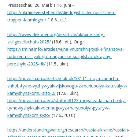
Presseschau: 20. Mai bis 16. Juni –
https://ukraineverstehen.de/die-logistik-der-russischen-
truppen-lahmlegen/
(18.6., dt.)
https://www.dekoder.org/de/article/ukraine-krieg-
zivilgesellschaft-2025/
(18.6., dt.), Orig.:
https://zmina.info/articles/vijna-vnutrishnij-tysk-i-finansova-
turbulentnist-yak-gromadyanske-suspilstvo-ukrayiny-
perezhylo-2025-rik/
(11.5., ukr.)
https://novosti.dn.ua/article-uk-uk/58111-moya-zadacha-
shhob-ty-ne-vyzhyv-yak-vijskovogo-z-mariupolya-katuvaly-v-
kamyshynskomu-sizo-2/
(17.6., ukr.),
https://novosti.dn.ua/ru/statti/58123-moya-zadacha-chtoby-
ty-ne-vyzhyl-kak-voennogo-yz-maryupolya-pytaly-v-
kamyshynskom-syzo/
(17.6., russ.)
https://understandingwar.org/research/russia-ukraine/russian-