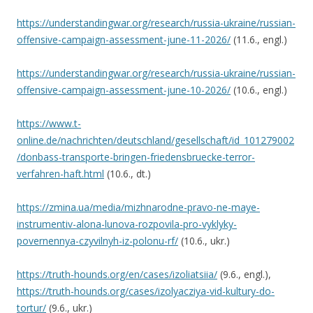
https://understandingwar.org/research/russia-ukraine/russian-
offensive-campaign-assessment-june-11-2026/
(11.6., engl.)
https://understandingwar.org/research/russia-ukraine/russian-
offensive-campaign-assessment-june-10-2026/
(10.6., engl.)
https://www.t-
online.de/nachrichten/deutschland/gesellschaft/id_101279002
/donbass-transporte-bringen-friedensbruecke-terror-
verfahren-haft.html
(10.6., dt.)
https://zmina.ua/media/mizhnarodne-pravo-ne-maye-
instrumentiv-alona-lunova-rozpovila-pro-vyklyky-
povernennya-czyvilnyh-iz-polonu-rf/
(10.6., ukr.)
https://truth-hounds.org/en/cases/izoliatsiia/
(9.6., engl.),
https://truth-hounds.org/cases/izolyacziya-vid-kultury-do-
tortur/
(9.6., ukr.)