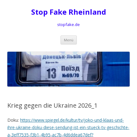
Stop Fake Rheinland
stopfake.de
Springe
Menü
zum
Inhalt
Krieg gegen die Ukraine 2026_1
Doku:
https://www.spiegel.de/kultur/tv/joko-und-klaas-und-
ihre-ukraine-doku-diese-sendung-ist-ein-stueck-tv-geschichte-
a-3eff7535-f3b1-4b95-ac7b-4d6ddea67def?