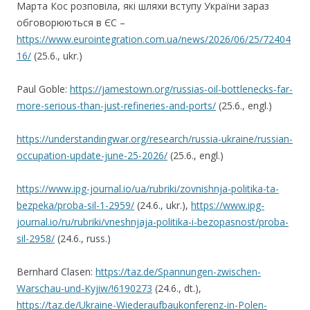
Марта Кос розповіла, які шляхи вступу України зараз
обговорюються в ЄС –
https://www.eurointegration.com.ua/news/2026/06/25/72404
16/
(25.6., ukr.)
Paul Goble:
https://jamestown.org/russias-oil-bottlenecks-far-
more-serious-than-just-refineries-and-ports/
(25.6., engl.)
https://understandingwar.org/research/russia-ukraine/russian-
occupation-update-june-25-2026/
(25.6., engl.)
https://www.ipg-journal.io/ua/rubriki/zovnishnja-politika-ta-
bezpeka/proba-sil-1-2959/
(24.6., ukr.),
https://www.ipg-
journal.io/ru/rubriki/vneshnjaja-politika-i-bezopasnost/proba-
sil-2958/
(24.6., russ.)
Bernhard Clasen:
https://taz.de/Spannungen-zwischen-
Warschau-und-Kyjiw/!6190273
(24.6., dt.),
https://taz.de/Ukraine-Wiederaufbaukonferenz-in-Polen-