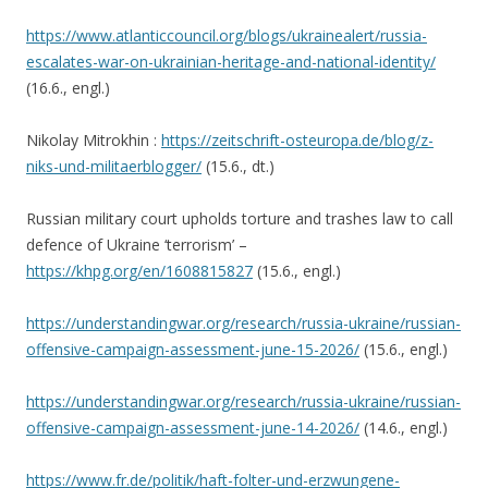
https://www.atlanticcouncil.org/blogs/ukrainealert/russia-
escalates-war-on-ukrainian-heritage-and-national-identity/
(16.6., engl.)
Nikolay Mitrokhin :
https://zeitschrift-osteuropa.de/blog/z-
niks-und-militaerblogger/
(15.6., dt.)
Russian military court upholds torture and trashes law to call
defence of Ukraine ‘terrorism’ –
https://khpg.org/en/1608815827
(15.6., engl.)
https://understandingwar.org/research/russia-ukraine/russian-
offensive-campaign-assessment-june-15-2026/
(15.6., engl.)
https://understandingwar.org/research/russia-ukraine/russian-
offensive-campaign-assessment-june-14-2026/
(14.6., engl.)
https://www.fr.de/politik/haft-folter-und-erzwungene-