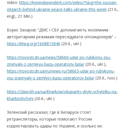
Video:
https://kyivindependent.com/video/?slug=the-russian-
oligarch-behind-ukraine-peace-talks-ukraine-this-week
(21.6.,
engl., 21 Min.)
Борис Захаров: “ДМС і СБУ допомагають іноземним
авторитарним режимам переслідувати опозиціонерів” –
https://khpg.org/1608815846
(20.6., ukr.)
https://novosti.dn.ua/news/58660-udar-po-rubikonu-zsu-
zrivnyaly-z-zemleyu-bazu-operatoriv-bpla/
(20.6., ukr.),
https://novosti.dn.ua/ru/news-ru/58663-udar-po-rubykonu-
vsu-sravnyaly-s-zemlyoj-bazu-operatorov-bpla/
(20.6., russ.)
https://2day.kh.ua/ua/kharkow/okupanty-vbyly-vchytelku-na-
kharkivshchyni
(20.6., ukr.)
Зеленский рассказал, где в Беларуси стоят
ретрансляторы, которые помогают России
корректировать удары по Украине, и сколько их: