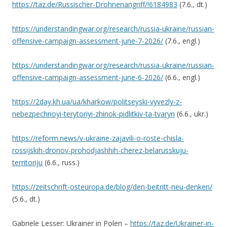
https://taz.de/Russischer-Drohnenangriff/!6184983
(7.6., dt.)
https://understandingwar.org/research/russia-ukraine/russian-
offensive-campaign-assessment-june-7-2026/
(7.6., engl.)
https://understandingwar.org/research/russia-ukraine/russian-
offensive-campaign-assessment-june-6-2026/
(6.6., engl.)
https://2day.kh.ua/ua/kharkow/politseyski-vyvezly-z-
nebezpechnoyi-terytoriyi-zhinok-pidlitkiv-ta-tvaryn
(6.6., ukr.)
https://reform.news/v-ukraine-zajavili-o-roste-chisla-
rossijskih-dronov-prohodjashhih-cherez-belarusskuju-
territoriju
(6.6., russ.)
https://zeitschrift-osteuropa.de/blog/den-beitritt-neu-denken/
(5.6., dt.)
Gabriele Lesser: Ukrainer in Polen –
https://taz.de/Ukrainer-in-