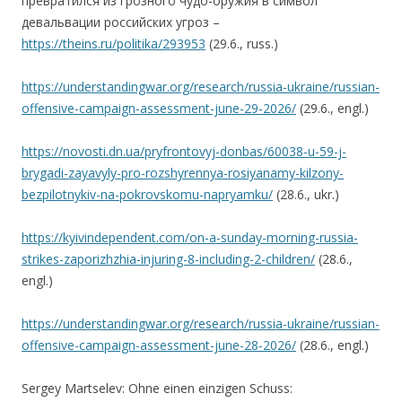
превратился из грозного чудо-оружия в символ
девальвации российских угроз –
https://theins.ru/politika/293953
(29.6., russ.)
https://understandingwar.org/research/russia-ukraine/russian-
offensive-campaign-assessment-june-29-2026/
(29.6., engl.)
https://novosti.dn.ua/pryfrontovyj-donbas/60038-u-59-j-
brygadi-zayavyly-pro-rozshyrennya-rosiyanamy-kilzony-
bezpilotnykiv-na-pokrovskomu-napryamku/
(28.6., ukr.)
https://kyivindependent.com/on-a-sunday-morning-russia-
strikes-zaporizhzhia-injuring-8-including-2-children/
(28.6.,
engl.)
https://understandingwar.org/research/russia-ukraine/russian-
offensive-campaign-assessment-june-28-2026/
(28.6., engl.)
Sergey Martselev: Ohne einen einzigen Schuss: