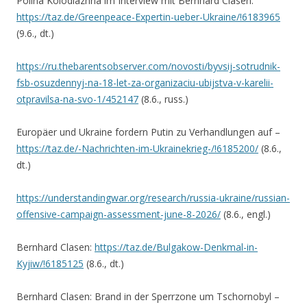
Polina Kolodiazhna im Interview mit Bernhard Clasen:
https://taz.de/Greenpeace-Expertin-ueber-Ukraine/!6183965
(9.6., dt.)
https://ru.thebarentsobserver.com/novosti/byvsij-sotrudnik-
fsb-osuzdennyj-na-18-let-za-organizaciu-ubijstva-v-karelii-
otpravilsa-na-svo-1/452147
(8.6., russ.)
Europäer und Ukraine fordern Putin zu Verhandlungen auf –
https://taz.de/-Nachrichten-im-Ukrainekrieg-/!6185200/
(8.6.,
dt.)
https://understandingwar.org/research/russia-ukraine/russian-
offensive-campaign-assessment-june-8-2026/
(8.6., engl.)
Bernhard Clasen:
https://taz.de/Bulgakow-Denkmal-in-
Kyjiw/!6185125
(8.6., dt.)
Bernhard Clasen: Brand in der Sperrzone um Tschornobyl –