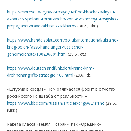
https://espreso.tv/viyna-z-rosiyeyu-rf-ne-khoche-zvilnyati-
azovtsiv-z-polonu-tomu-shcho-voni-e-osnovoyu-rosiyskoi-
propagandi-pravozakhisnik-zakharov
(30.6., ukr.)
https://www.handelsblatt.com/politik/international/ukraine-
krieg-polen-fasst-handlanger-russischer-
geheimdienste/100236601.html
(29.6., dt.)
https://www.deutschlandfunk.de/ukraine-krim-
drohnenangriffe-strategie-100.html
(29.6., dt.)
«Штурма в кредит». Чем отличается фронт в отчетах
российского Генштаба от реальности –
https://www.bbc.com/russian/articles/c4gyw21r4lno
(29.6.,
russ.)
Ракета класса «земля – сарай». Как «Орешник»