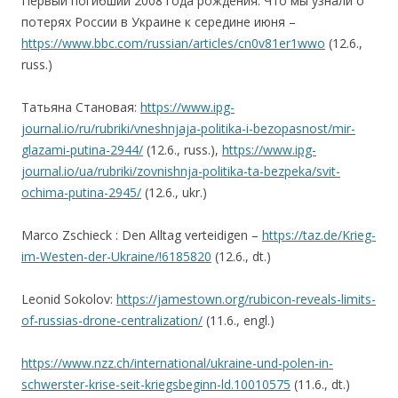
Первый погибший 2008 года рождения. Что мы узнали о
потерях России в Украине к середине июня –
https://www.bbc.com/russian/articles/cn0v81er1wwo
(12.6.,
russ.)
Татьяна Становая:
https://www.ipg-
journal.io/ru/rubriki/vneshnjaja-politika-i-bezopasnost/mir-
glazami-putina-2944/
(12.6., russ.),
https://www.ipg-
journal.io/ua/rubriki/zovnishnja-politika-ta-bezpeka/svit-
ochima-putina-2945/
(12.6., ukr.)
Marco Zschieck : Den Alltag verteidigen –
https://taz.de/Krieg-
im-Westen-der-Ukraine/!6185820
(12.6., dt.)
Leonid Sokolov:
https://jamestown.org/rubicon-reveals-limits-
of-russias-drone-centralization/
(11.6., engl.)
https://www.nzz.ch/international/ukraine-und-polen-in-
schwerster-krise-seit-kriegsbeginn-ld.10010575
(11.6., dt.)