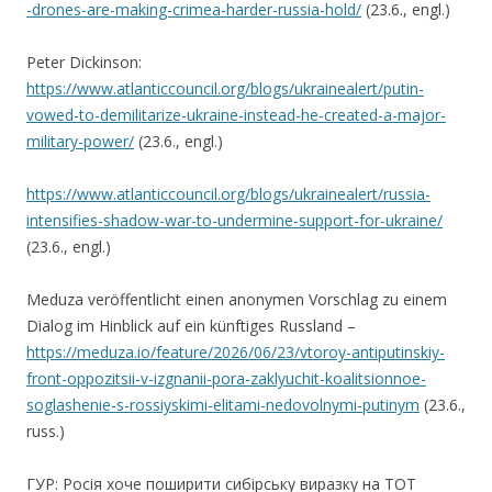
-drones-are-making-crimea-harder-russia-hold/
(23.6., engl.)
Peter Dickinson:
https://www.atlanticcouncil.org/blogs/ukrainealert/putin-
vowed-to-demilitarize-ukraine-instead-he-created-a-major-
military-power/
(23.6., engl.)
https://www.atlanticcouncil.org/blogs/ukrainealert/russia-
intensifies-shadow-war-to-undermine-support-for-ukraine/
(23.6., engl.)
Meduza veröffentlicht einen anonymen Vorschlag zu einem
Dialog im Hinblick auf ein künftiges Russland –
https://meduza.io/feature/2026/06/23/vtoroy-antiputinskiy-
front-oppozitsii-v-izgnanii-pora-zaklyuchit-koalitsionnoe-
soglashenie-s-rossiyskimi-elitami-nedovolnymi-putinym
(23.6.,
russ.)
ГУР: Росія хоче поширити сибірську виразку на ТОТ