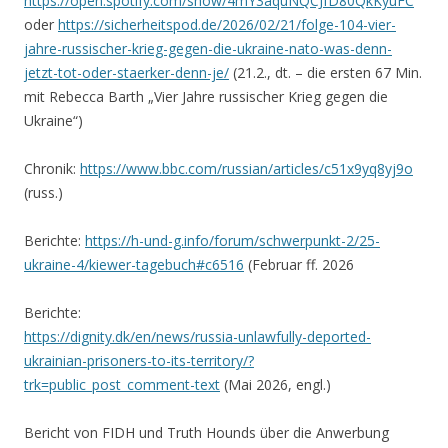
https://open.spotify.com/show/4mY3aquNQCJfD80QkKyuFC
oder
https://sicherheitspod.de/2026/02/21/folge-104-vier-
jahre-russischer-krieg-gegen-die-ukraine-nato-was-denn-
jetzt-tot-oder-staerker-denn-je/
(21.2., dt. – die ersten 67 Min.
mit Rebecca Barth „Vier Jahre russischer Krieg gegen die
Ukraine“)
Chronik:
https://www.bbc.com/russian/articles/c51x9yq8yj9o
(russ.)
Berichte:
https://h-und-g.info/forum/schwerpunkt-2/25-
ukraine-4/kiewer-tagebuch#c6516
(Februar ff. 2026
Berichte:
https://dignity.dk/en/news/russia-unlawfully-deported-
ukrainian-prisoners-to-its-territory/?
trk=public_post_comment-text
(Mai 2026, engl.)
Bericht von FIDH und Truth Hounds über die Anwerbung