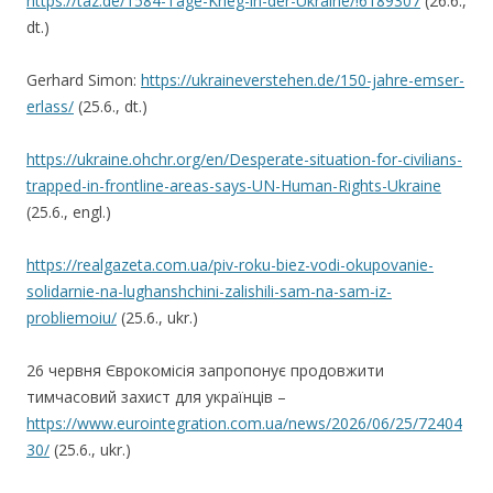
https://taz.de/1584-Tage-Krieg-in-der-Ukraine/!6189307
(26.6.,
dt.)
Gerhard Simon:
https://ukraineverstehen.de/150-jahre-emser-
erlass/
(25.6., dt.)
https://ukraine.ohchr.org/en/Desperate-situation-for-civilians-
trapped-in-frontline-areas-says-UN-Human-Rights-Ukraine
(25.6., engl.)
https://realgazeta.com.ua/piv-roku-biez-vodi-okupovanie-
solidarnie-na-lughanshchini-zalishili-sam-na-sam-iz-
probliemoiu/
(25.6., ukr.)
26 червня Єврокомісія запропонує продовжити
тимчасовий захист для українців –
https://www.eurointegration.com.ua/news/2026/06/25/72404
30/
(25.6., ukr.)