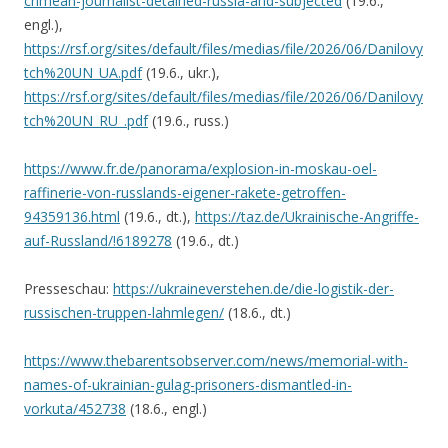
crimean-journalist-detained-russia-and-subjected
(19.6.,
engl.),
https://rsf.org/sites/default/files/medias/file/2026/06/Danilovy
tch%20UN_UA.pdf
(19.6., ukr.),
https://rsf.org/sites/default/files/medias/file/2026/06/Danilovy
tch%20UN_RU_.pdf
(19.6., russ.)
https://www.fr.de/panorama/explosion-in-moskau-oel-
raffinerie-von-russlands-eigener-rakete-getroffen-
94359136.html
(19.6., dt.),
https://taz.de/Ukrainische-Angriffe-
auf-Russland/!6189278
(19.6., dt.)
Presseschau:
https://ukraineverstehen.de/die-logistik-der-
russischen-truppen-lahmlegen/
(18.6., dt.)
https://www.thebarentsobserver.com/news/memorial-with-
names-of-ukrainian-gulag-prisoners-dismantled-in-
vorkuta/452738
(18.6., engl.)