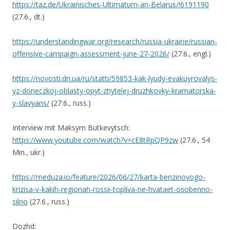
https://taz.de/Ukrainisches-Ultimatum-an-Belarus/!6191190
(27.6., dt.)
https://understandingwar.org/research/russia-ukraine/russian-
offensive-campaign-assessment-june-27-2026/
(27.6., engl.)
https://novosti.dn.ua/ru/statti/59853-kak-lyudy-evakuyrovalys-
yz-doneczkoj-oblasty-opyt-zhytelej-druzhkovky-kramatorska-
y-slavyans/
(27.6., russ.)
Interview mit Maksym Butkevytsch:
https://www.youtube.com/watch?v=cE8tRpQP9zw
(27.6., 54
Min., ukr.)
https://meduza.io/feature/2026/06/27/karta-benzinovogo-
krizisa-v-kakih-regionah-rossii-topliva-ne-hvataet-osobenno-
silno
(27.6., russ.)
Dozhd: