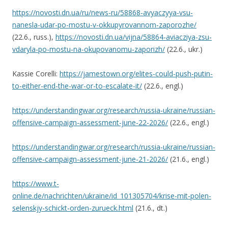
https://novosti.dn.ua/ru/news-ru/58868-avyaczyya-vsu-
nanesla-udar-po-mostu-v-okkupyrovannom-zaporozhe/
(22.6., russ.),
https://novosti.dn.ua/vijna/58864-aviacziya-zsu-
vdaryla-po-mostu-na-okupovanomu-zaporizh/
(22.6., ukr.)
Kassie Corelli:
https://jamestown.org/elites-could-push-putin-
to-either-end-the-war-or-to-escalate-it/
(22.6., engl.)
https://understandingwar.org/research/russia-ukraine/russian-
offensive-campaign-assessment-june-22-2026/
(22.6., engl.)
https://understandingwar.org/research/russia-ukraine/russian-
offensive-campaign-assessment-june-21-2026/
(21.6., engl.)
https://www.t-
online.de/nachrichten/ukraine/id_101305704/krise-mit-polen-
selenskjy-schickt-orden-zurueck.html
(21.6., dt.)