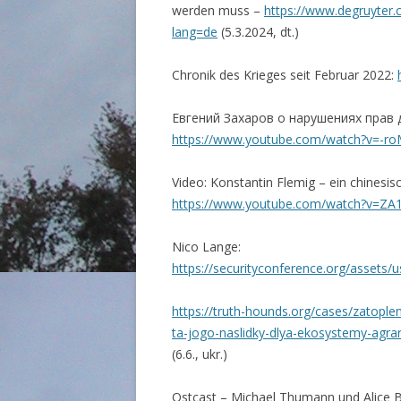
werden muss –
https://www.degruyter
lang=de
(5.3.2024, dt.)
Chronik des Krieges seit Februar 2022:
Евгений Захаров о нарушениях прав 
https://www.youtube.com/watch?v=-
Video: Konstantin Flemig – ein chinesis
https://www.youtube.com/watch?v=Z
Nico Lange:
https://securityconference.org/asset
https://truth-hounds.org/cases/zatople
ta-jogo-naslidky-dlya-ekosystemy-agra
(6.6., ukr.)
Ostcast – Michael Thumann und Alice B