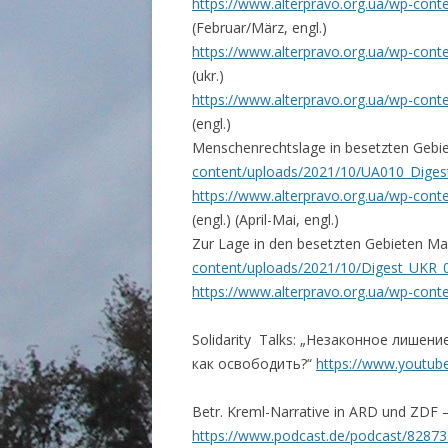
https://www.alterpravo.org.ua/wp-con
(Februar/März, engl.)
https://www.alterpravo.org.ua/wp-con
(ukr.)
https://www.alterpravo.org.ua/wp-con
(engl.)
Menschenrechtslage in besetzten Gebi
content/uploads/2021/10/UA010_Diges
https://www.alterpravo.org.ua/wp-con
(engl.) (April-Mai, engl.)
Zur Lage in den besetzten Gebieten Mai
content/uploads/2021/10/Digest_UKR_0
https://www.alterpravo.org.ua/wp-con
Solidarity Talks: „Незаконное лише
как освободить?“
https://www.youtu
Betr. Kreml-Narrative in ARD und ZDF –
https://www.podcast.de/podcast/82873