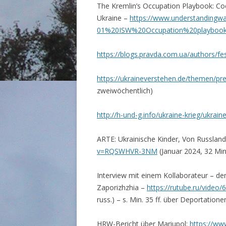
The Kremlin’s Occupation Playbook: Coe
Ukraine –
https://www.understandingwar.
01%20ISW%20Occupation%20playbook
https://blogs.pravda.com.ua/authors/fe
https://ukraineverstehen.de/themen/pr
zweiwöchentlich)
http://h-und-g.info/ukraine-krieg/ukrai
ARTE: Ukrainische Kinder, Von Russland
v=RQSWHVR-3NM
(Januar 2024, 32 Min.
Interview mit einem Kollaborateur – d
Zaporizhzhia –
https://rutube.ru/vide
russ.) – s. Min. 35 ff. über Deportatione
HRW-Bericht über Mariupol:
https://ww