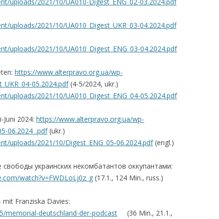
tent/uploads/2021/10/UA010-Digest_ENG_02-03.2024.pdf
tent/uploads/2021/10/UA010_Digest_UKR_03-04.2024.pdf
tent/uploads/2021/10/UA010_Digest_ENG_03-04.2024.pdf
eten:
https://www.alterpravo.org.ua/wp-
t_UKR_04-05.2024.pdf
(4-5/2024, ukr.)
tent/uploads/2021/10/UA010_Digest_ENG_04-05.2024.pdf
-Juni 2024:
https://www.alterpravo.org.ua/wp-
5-06.2024_.pdf
(ukr.)
tent/uploads/2021/10/Digest_ENG_05-06.2024.pdf
(engl.)
ние свободы украинских некомбатантов оккупантами:
be.com/watch?v=FWDLoLj0z_g
(17.1., 124 Min., russ.)
 mit Franziska Davies:
5/memorial-deutschland-der-podcast
(36 Min., 21.1.,