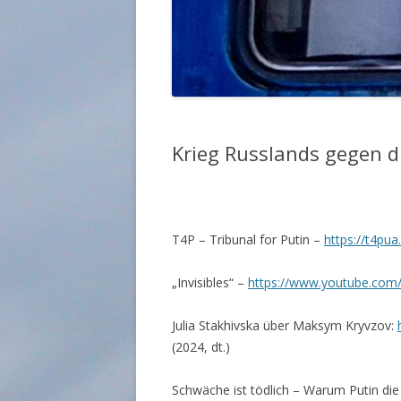
Krieg Russlands gegen 
T4P – Tribunal for Putin –
https://t4pua
„Invisibles“ –
https://www.youtube.co
Julia Stakhivska über Maksym Kryvzov:
(2024, dt.)
Schwäche ist tödlich – Warum Putin die