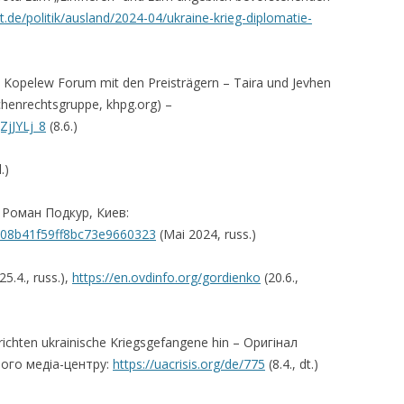
t.de/politik/ausland/2024-04/ukraine-krieg-diplomatie-
 Kopelew Forum mit den Preisträgern – Taira und Jevhen
chenrechtsgruppe, khpg.org) –
ZjJYLj_8
(8.6.)
.)
Роман Подкур, Киев:
a008b41f59ff8bc73e9660323
(Mai 2024, russ.)
25.4., russ.),
https://en.ovdinfo.org/gordienko
(20.6.,
ichten ukrainische Kriegsgefangene hin – Оригінал
вого медіа-центру:
https://uacrisis.org/de/775
(8.4., dt.)