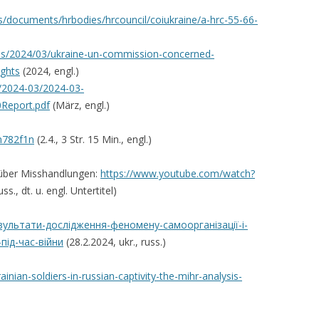
les/documents/hrbodies/hrcouncil/coiukraine/a-hrc-55-66-
ses/2024/03/ukraine-un-commission-concerned-
ights
(2024, engl.)
es/2024-03/2024-03-
eport.pdf
(März, engl.)
m782f1n
(2.4., 3 Str. 15 Min., engl.)
 über Misshandlungen:
https://www.youtube.com/watch?
ss., dt. u. engl. Untertitel)
езультати-дослідження-феномену-самоорганізації-і-
під-час-війни
(28.2.2024, ukr., russ.)
ainian-soldiers-in-russian-captivity-the-mihr-analysis-