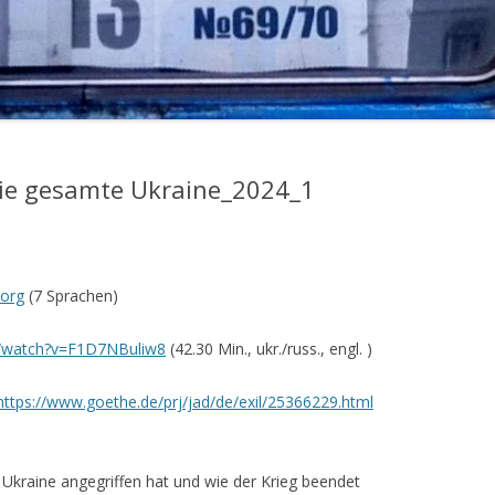
LINKS_2016-1
LINKS_2015-2
LINKS_2015-1
LINKS_2014
die gesamte Ukraine_2024_1
.org
(7 Sprachen)
m/watch?v=F1D7NBuliw8
(42.30 Min., ukr./russ., engl. )
https://www.goethe.de/prj/jad/de/exil/25366229.html
 Ukraine angegriffen hat und wie der Krieg beendet