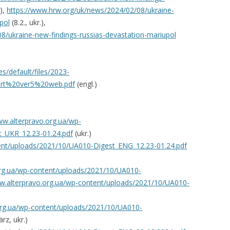
.),
https://www.hrw.org/uk/news/2024/02/08/ukraine-
pol
(8.2., ukr.),
8/ukraine-new-findings-russias-devastation-mariupol
s/default/files/2023-
rt%20ver5%20web.pdf
(engl.)
ww.alterpravo.org.ua/wp-
_UKR_12.23-01.24.pdf
(ukr.)
tent/uploads/2021/10/UA010-Digest_ENG_12.23-01.24.pdf
org.ua/wp-content/uploads/2021/10/UA010-
ww.alterpravo.org.ua/wp-content/uploads/2021/10/UA010-
org.ua/wp-content/uploads/2021/10/UA010-
rz, ukr.)