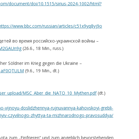
.com/document/doi/10.1515/sirius-2024-1002/html?
https://www.bbc.com/russian/articles/c51x9yq8yj9o
детей во время российско-украинской войны –
roM2GAUn9g
(26.6., 18 Min., russ.)
cher Söldner im Krieg gegen die Ukraine –
A1aF0QTULM
(9.6., 19 Min., dt.)
s/user_upload/MSC_Aber_die_NATO_10_Mythen.pdf
(dt.)
no-vijnoyu-doslidzhennya-rujnuvannya-kahovskoyi-grebli-
riyiv-czyvilnogo-zhyttya-ta-mizhnarodnogo-pravosuddya/
ota zum „Einfrieren“ und zum angeblich bevorstehenden