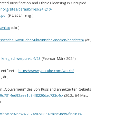
rced Russification and Ethnic Cleansing in Occupied
org/sites/default/files/24-210-
.pdf
(9.2.2024, engl.)
senko/
(ukr.)
esseschau-worueber-ukrainische-medien-berichten/
(dt.,
ne-krieg-schwerpunkt-4/23
(Februar-März 2024)
 entführt –
https://www.youtube.com/watch?
, dt.)
em „Gouverneur“ des von Russland annektierten Gebiets
o/69c7314ed92aee1d94f8220dac723c4c/
(20.2., 64 Min.,
n
w.hrw.org/news/2024/02/08/ukraine-new-findings-