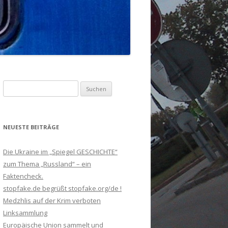
Suchen
nach:
NEUESTE BEITRÄGE
Die Ukraine im „Spiegel GESCHICHTE“
zum Thema „Russland“ – ein
Faktencheck.
stopfake.de begrüßt stopfake.org/de !
Medzhlis auf der Krim verboten
Linksammlung
Europäische Union sammelt und