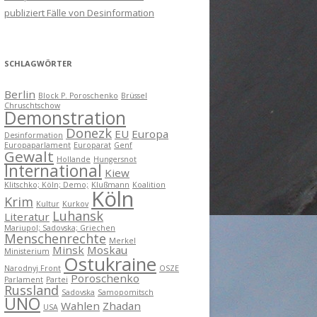
publiziert Fälle von Desinformation
SCHLAGWÖRTER
Berlin
Block P. Poroschenko
Brüssel
Chruschtschow
Demonstration
Donezk
EU
Europa
Desinformation
Europaparlament
Europarat
Genf
Gewalt
Hollande
Hungersnot
International
Kiew
Klitschko; Köln; Demo;
Klußmann
Koalition
Köln
Krim
Kultur
Kurkov
Luhansk
Literatur
Mariupol; Sadovska; Griechen
Menschenrechte
Merkel
Minsk
Moskau
Ministerium
Ostukraine
Narodnyj Front
OSZE
Poroschenko
Parlament
Partei
Russland
Sadovska
Samopomitsch
UNO
Wahlen
Zhadan
USA