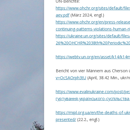
UN-Berichte:
https://www.ohchr.org/sites/default/fi
aev.pdf
(März 2024, engl.)
https://www.ohchr.org/en/press-relea
continuing-patterns-violations-human-r
https://ukraine.un.org/sites/default/fil
26%20OHCHR%2038th%20Periodic%20R
https://webtv.un.org/en/asset/k14/k14
Bericht von vier Männern aus Cherson
v=OcSAOrph3tU
(April, 38.42 Min., ukr/ru
https://www.evalinukraine.com/post/р
гуртування-українського-суспільства-
https://mipl.org.ua/en/the-deaths-of-ukr
presented/
(22.2., engl.)