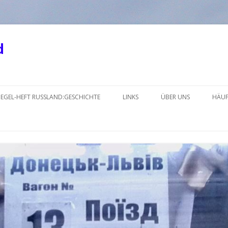
d
Springe
zum
IEGEL-HEFT RUSSLAND:GESCHICHTE
LINKS
ÜBER UNS
HÄUF
Inhalt
KRIM
LINKS_2018-2
LINKS_2018-1NEU
LINKS_2017-2
LINKS_2017-1
LINKS_2016-2