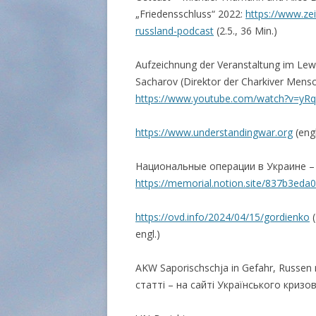
„Friedensschluss“ 2022:
https://www.zei
russland-podcast
(2.5., 36 Min.)
Aufzeichnung der Veranstaltung im Lew
Sacharov (Direktor der Charkiver Mens
https://www.youtube.com/watch?v=yRq
https://www.understandingwar.org
(engl
Национальные операции в Украине – 
https://memorial.notion.site/837b3ed
https://ovd.info/2024/04/15/gordienko
(
engl.)
AKW Saporischschja in Gefahr, Russen r
статті – на сайті Українського кризо