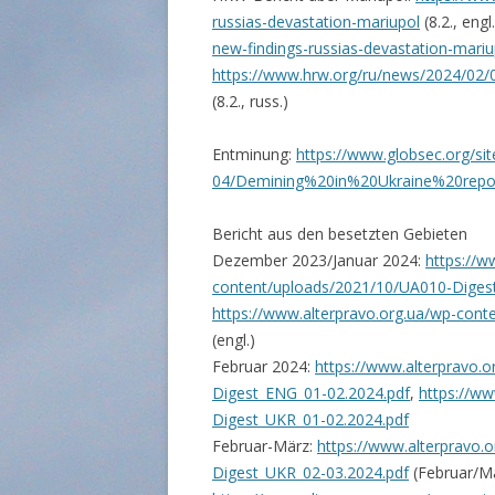
russias-devastation-mariupol
(8.2., engl
new-findings-russias-devastation-mariu
https://www.hrw.org/ru/news/2024/02/0
(8.2., russ.)
Entminung:
https://www.globsec.org/site
04/Demining%20in%20Ukraine%20repo
Bericht aus den besetzten Gebieten
Dezember 2023/Januar 2024:
https://w
content/uploads/2021/10/UA010-Digest
https://www.alterpravo.org.ua/wp-con
(engl.)
Februar 2024:
https://www.alterpravo.
Digest_ENG_01-02.2024.pdf
,
https://w
Digest_UKR_01-02.2024.pdf
Februar-März:
https://www.alterpravo.
Digest_UKR_02-03.2024.pdf
(Februar/Mä