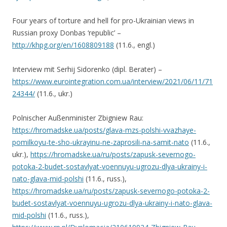
Four years of torture and hell for pro-Ukrainian views in
Russian proxy Donbas ‘republic’ –
http://khpg.org/en/1608809188
(11.6., engl.)
Interview mit Serhij Sidorenko (dipl. Berater) –
https://www.eurointegration.com.ua/interview/2021/06/11/71
24344/
(11.6., ukr.)
Polnischer Außenminister Zbigniew Rau:
https://hromadske.ua/posts/glava-mzs-polshi-vvazhaye-
pomilkoyu-te-sho-ukrayinu-ne-zaprosili-na-samit-nato
(11.6.,
ukr.),
https://hromadske.ua/ru/posts/zapusk-severnogo-
potoka-2-budet-sostavlyat-voennuyu-ugrozu-dlya-ukrainy-i-
nato-glava-mid-polshi
(11.6., russ.),
https://hromadske.ua/ru/posts/zapusk-severnogo-potoka-2-
budet-sostavlyat-voennuyu-ugrozu-dlya-ukrainy-i-nato-glava-
mid-polshi
(11.6., russ.),