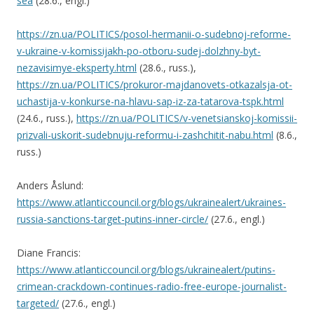
sea
(28.6., engl.)
https://zn.ua/POLITICS/posol-hermanii-o-sudebnoj-reforme-
v-ukraine-v-komissijakh-po-otboru-sudej-dolzhny-byt-
nezavisimye-eksperty.html
(28.6., russ.),
https://zn.ua/POLITICS/prokuror-majdanovets-otkazalsja-ot-
uchastija-v-konkurse-na-hlavu-sap-iz-za-tatarova-tspk.html
(24.6., russ.),
https://zn.ua/POLITICS/v-venetsianskoj-komissii-
prizvali-uskorit-sudebnuju-reformu-i-zashchitit-nabu.html
(8.6.,
russ.)
Anders Åslund:
https://www.atlanticcouncil.org/blogs/ukrainealert/ukraines-
russia-sanctions-target-putins-inner-circle/
(27.6., engl.)
Diane Francis:
https://www.atlanticcouncil.org/blogs/ukrainealert/putins-
crimean-crackdown-continues-radio-free-europe-journalist-
targeted/
(27.6., engl.)