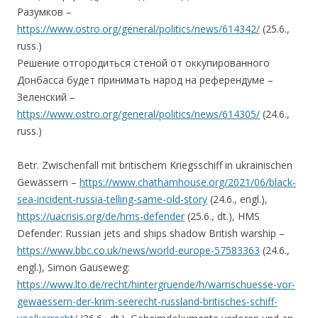
Разумков –
https://www.ostro.org/general/politics/news/614342/
(25.6.,
russ.)
Решение отгородиться стеной от оккупированного
Донбасса будет принимать народ на референдуме –
Зеленский –
https://www.ostro.org/general/politics/news/614305/
(24.6.,
russ.)
Betr. Zwischenfall mit britischem Kriegsschiff in ukrainischen
Gewässern –
https://www.chathamhouse.org/2021/06/black-
sea-incident-russia-telling-same-old-story
(24.6., engl.),
https://uacrisis.org/de/hms-defender
(25.6., dt.), HMS
Defender: Russian jets and ships shadow British warship –
https://www.bbc.co.uk/news/world-europe-57583363
(24.6.,
engl.), Simon Gauseweg:
https://www.lto.de/recht/hintergruende/h/warnschuesse-vor-
gewaessern-der-krim-seerecht-russland-britisches-schiff-