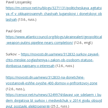
Pavel Lissjanskij:
https://m.censor.net/ru/blogs/3271131/politicheskaya_agitatsi
ya_rf_v_okkupirovannyh_chastyah_luganskoyi_i_donetskoyi_ob
lastyah
(13.6., russ.)
Paul Grod:
https://www.atlanticcouncil.org/blogs/ukrainealert/geopolitical
-weapon-putins-pipeline-nears-completion/
(12.6., engl.)
Surkov: –
https://novosti.dn.ua/news/312832-surkov-zayavil-
chto-minskie-soglasheniya-i-zakon-ob-osobom-statuse-
donbassa-napisany-v-interesah
(12.6., russ.)
https://novosti.dn.ua/news/312833-na-donetchine-
vosstanovili-eshhe-svyshe-400-domov-v-prifrontovoj-zone
(12.6., russ.),
https://censor.net/ru/news/3249974/davayi_uje_sdelaem_i_bu
dem_dvigatsya_bl_surkov_i_medvedchuk_v_2014_godu_obsujd
ayut_postavki_elektroenergii
(25.2., russ.)