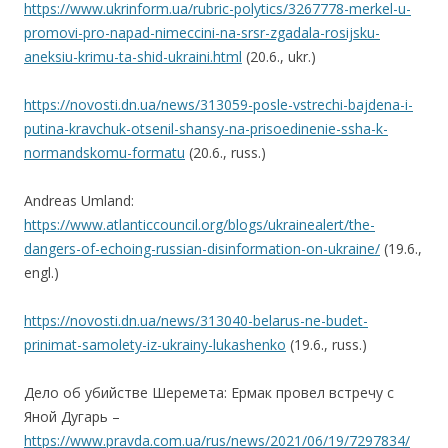
https://www.ukrinform.ua/rubric-polytics/3267778-merkel-u-
promovi-pro-napad-nimeccini-na-srsr-zgadala-rosijsku-
aneksiu-krimu-ta-shid-ukraini.html
(20.6., ukr.)
https://novosti.dn.ua/news/313059-posle-vstrechi-bajdena-i-
putina-kravchuk-otsenil-shansy-na-prisoedinenie-ssha-k-
normandskomu-formatu
(20.6., russ.)
Andreas Umland:
https://www.atlanticcouncil.org/blogs/ukrainealert/the-
dangers-of-echoing-russian-disinformation-on-ukraine/
(19.6.,
engl.)
https://novosti.dn.ua/news/313040-belarus-ne-budet-
prinimat-samolety-iz-ukrainy-lukashenko
(19.6., russ.)
Дело об убийстве Шеремета: Ермак провел встречу с
Яной Дугарь –
https://www.pravda.com.ua/rus/news/2021/06/19/7297834/