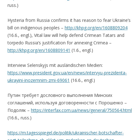
russ.)
Hysteria from Russia confirms it has reason to fear Ukraine’s
bill on indigenous peoples –
http://khpg.org/en/1608809204
(16.6., engl.), Vital law will help defend Crimean Tatars and
torpedo Russia’s justification for annexing Crimea –
http://khpg.org/en/1608809141
(1.6., engl.)
Interview Selenskyjs mit ausländischen Medien:
https://www.president.gov.ua/en/news/intervyu-prezidenta-
ukrayini-inozemnim-zmi-69061
(16.6., engl.)
Путин требует дословного выполнения Минских
соглашений, используя договоренности с Порошенко –
Подоляк –
https://interfax.com.ua/news/general/750564.html
(16.6., russ.)
https://m.tagesspiegel.de/politik/ukrainischer-botschafter-