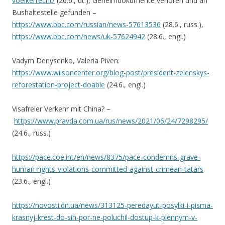
voelkerrecht/
(26.6., dt.), Geheimdokumente verloren und an
Bushaltestelle gefunden –
https://www.bbc.com/russian/news-57613536
(28.6., russ.),
https://www.bbc.com/news/uk-57624942
(28.6., engl.)
Vadym Denysenko, Valeria Piven:
https://www.wilsoncenter.org/blog-post/president-zelenskys-
reforestation-project-doable
(24.6., engl.)
Visafreier Verkehr mit China? –
https://www.pravda.com.ua/rus/news/2021/06/24/7298295/
(24.6., russ.)
https://pace.coe.int/en/news/8375/pace-condemns-grave-
human-rights-violations-committed-against-crimean-tatars
(23.6., engl.)
https://novosti.dn.ua/news/313125-peredayut-posylki-i-pisma-
krasnyj-krest-do-sih-por-ne-poluchil-dostup-k-plennym-v-