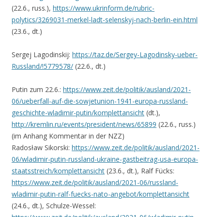
(22.6., russ.),
https://www.ukrinform.de/rubric-
polytics/3269031-merkel-ladt-selenskyj-nach-berlin-ein.html
(23.6., dt.)
Sergej Lagodinskij:
https://taz.de/Sergey-Lagodinsky-ueber-
Russland/!5779578/
(22.6., dt.)
Putin zum 22.6.:
https://www.zeit.de/politik/ausland/2021-
06/ueberfall-auf-die-sowjetunion-1941-europa-russland-
geschichte-wladimir-putin/komplettansicht
(dt.),
http://kremlin.ru/events/president/news/65899
(22.6., russ.)
(im Anhang Kommentar in der NZZ)
Radosław Sikorski:
https://www.zeit.de/politik/ausland/2021-
06/wladimir-putin-russland-ukraine-gastbeitrag-usa-europa-
staatsstreich/komplettansicht
(23.6., dt.), Ralf Fücks:
https://www.zeit.de/politik/ausland/2021-06/russland-
wladimir-putin-ralf-fuecks-nato-angebot/komplettansicht
(24.6., dt.), Schulze-Wessel: