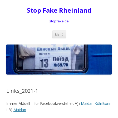
Stop Fake Rheinland
stopfake.de
Springe
Menü
zum
Inhalt
Links_2021-1
Immer Aktuell – für Facebookversteher: A))
Maidan KölnBonn
I B)
Maidan