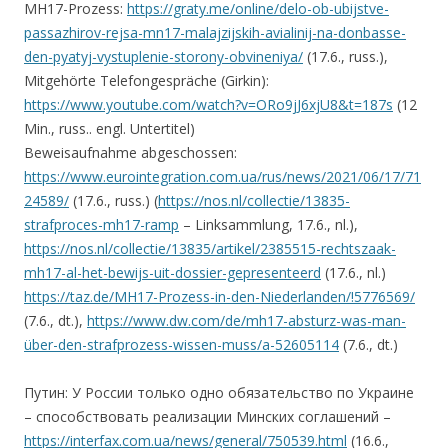
MH17-Prozess:
https://graty.me/online/delo-ob-ubijstve-
passazhirov-rejsa-mn17-malajzijskih-avialinij-na-donbasse-
den-pyatyj-vystuplenie-storony-obvineniya/
(17.6., russ.),
Mitgehörte Telefongespräche (Girkin):
https://www.youtube.com/watch?v=ORo9jJ6xjU8&t=187s
(12
Min., russ.. engl. Untertitel)
Beweisaufnahme abgeschossen:
https://www.eurointegration.com.ua/rus/news/2021/06/17/71
24589/
(17.6., russ.) (
https://nos.nl/collectie/13835-
strafproces-mh17-ramp
– Linksammlung, 17.6., nl.),
https://nos.nl/collectie/13835/artikel/2385515-rechtszaak-
mh17-al-het-bewijs-uit-dossier-gepresenteerd
(17.6., nl.)
https://taz.de/MH17-Prozess-in-den-Niederlanden/!5776569/
(7.6., dt.),
https://www.dw.com/de/mh17-absturz-was-man-
über-den-strafprozess-wissen-muss/a-52605114
(7.6., dt.)
Путин: У России только одно обязательство по Украине
– способствовать реализации Минских соглашений –
https://interfax.com.ua/news/general/750539.html
(16.6.,