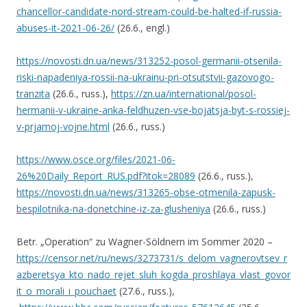
chancellor-candidate-nord-stream-could-be-halted-if-russia-
abuses-it-2021-06-26/
(26.6., engl.)
https://novosti.dn.ua/news/313252-posol-germanii-otsenila-
riski-napadeniya-rossii-na-ukrainu-pri-otsutstvii-gazovogo-
tranzita
(26.6., russ.),
https://zn.ua/international/posol-
hermanii-v-ukraine-anka-feldhuzen-vse-bojatsja-byt-s-rossiej-
v-prjamoj-vojne.html
(26.6., russ.)
https://www.osce.org/files/2021-06-
26%20Daily_Report_RUS.pdf?itok=28089
(26.6., russ.),
https://novosti.dn.ua/news/313265-obse-otmenila-zapusk-
bespilotnika-na-donetchine-iz-za-glusheniya
(26.6., russ.)
Betr. „Operation“ zu Wagner-Söldnern im Sommer 2020 –
https://censor.net/ru/news/3273731/s_delom_vagnerovtsev_r
azberetsya_kto_nado_rejet_sluh_kogda_proshlaya_vlast_govor
it_o_morali_i_pouchaet
(27.6., russ.),