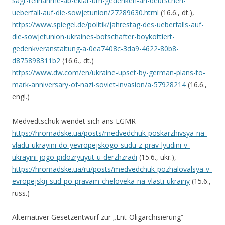
sagt-teilnahme-ab-eklat-um-gedenken-an-deutschen-
ueberfall-auf-die-sowjetunion/27289630.html
(16.6., dt.),
https://www.spiegel.de/politik/jahrestag-des-ueberfalls-auf-
die-sowjetunion-ukraines-botschafter-boykottiert-
gedenkveranstaltung-a-0ea7408c-3da9-4622-80b8-
d875898311b2
(16.6., dt.)
https://www.dw.com/en/ukraine-upset-by-german-plans-to-
mark-anniversary-of-nazi-soviet-invasion/a-57928214
(16.6.,
engl.)
Medvedtschuk wendet sich ans EGMR –
https://hromadske.ua/posts/medvedchuk-poskarzhivsya-na-
vladu-ukrayini-do-yevropejskogo-sudu-z-prav-lyudini-v-
ukrayini-jogo-pidozryuyut-u-derzhzradi
(15.6., ukr.),
https://hromadske.ua/ru/posts/medvedchuk-pozhalovalsya-v-
evropejskij-sud-po-pravam-cheloveka-na-vlasti-ukrainy
(15.6.,
russ.)
Alternativer Gesetzentwurf zur „Ent-Oligarchisierung“ –