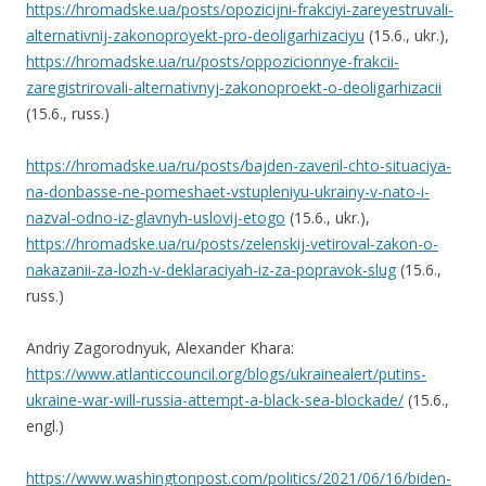
https://hromadske.ua/posts/opozicijni-frakciyi-zareyestruvali-
alternativnij-zakonoproyekt-pro-deoligarhizaciyu
(15.6., ukr.),
https://hromadske.ua/ru/posts/oppozicionnye-frakcii-
zaregistrirovali-alternativnyj-zakonoproekt-o-deoligarhizacii
(15.6., russ.)
https://hromadske.ua/ru/posts/bajden-zaveril-chto-situaciya-
na-donbasse-ne-pomeshaet-vstupleniyu-ukrainy-v-nato-i-
nazval-odno-iz-glavnyh-uslovij-etogo
(15.6., ukr.),
https://hromadske.ua/ru/posts/zelenskij-vetiroval-zakon-o-
nakazanii-za-lozh-v-deklaraciyah-iz-za-popravok-slug
(15.6.,
russ.)
Andriy Zagorodnyuk, Alexander Khara:
https://www.atlanticcouncil.org/blogs/ukrainealert/putins-
ukraine-war-will-russia-attempt-a-black-sea-blockade/
(15.6.,
engl.)
https://www.washingtonpost.com/politics/2021/06/16/biden-