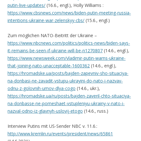
putin-live-updates/
(16.6., engl.), Holly Williams :
https://www.cbsnews.com/news/biden-putin-meeting-russia-
intentions-ukraine-war-zelenskyy-cbs/
(15.6., engl.)
Zum möglichen NATO-Beitritt der Ukraine –
https://www.nbcnews.com/politics/politics-news/biden-says-
it-remains-be-seen-if-ukraine-will-be-n1270807
(14.6., engl.),
https://www.newsweek.com/vladimir-putin-warns-ukraine-
that-joining-nato-unacceptable-1600362
(14.6., engl.),
https://hromadske.ua/posts/bajden-zapevniv-sho-situaciya-
na-donbasi-ne-zavadit-vstupu-ukrayini-do-nato-i-nazvav-
odnu-z-golovnih-umov-dlya-cogo
(14.6., ukr.),
https://hromadske.ua/ru/posts/bajden-zaveril-chto-situaciya-
na-donbasse-ne-pomeshaet-vstupleniyu-ukrainy-v-nato-i-
nazval-odno-iz-glavnyh-uslovij-etogo
(14.6., russ.)
Interview Putins mit US-Sender NBC v. 11.6.:
http://www.kremlin.ru/events/president/news/65861