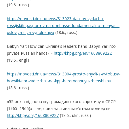
(19.6., russ.)
https://novosti.dn.ua/news/313023-danilov-vydacha-
rossijskih-pasportov-na-donbasse-fundamentalno-menyaet-
usloviya-dlya-vypolneniya
(18.6., russ.)
Babyn Yar: How can Ukraine’s leaders hand Babyn Yar into
private Russian hands? –
http://khpg.org/en/1608809222
(18.6., engl.)
https://novosti.dn.ua/news/313004-prosto-snyali-s-avtobusa-
boeviki-dnr-zaderzhali-na-kpp-beremennuyu-zhenshhinu
(18.6., russ.)
«55 років від початку громадянського спротиву в СРСР
(1965–1966)» – чергова частина пам’ятних конвертів –
http://khpg.org/1608809227
(18.6., ukr., russ.)