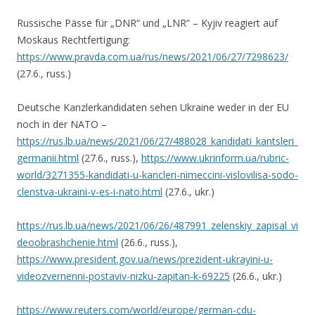
Russische Pässe für „DNR“ und „LNR“ – Kyjiv reagiert auf
Moskaus Rechtfertigung:
https://www.pravda.com.ua/rus/news/2021/06/27/7298623/
(27.6., russ.)
Deutsche Kanzlerkandidaten sehen Ukraine weder in der EU
noch in der NATO –
https://rus.lb.ua/news/2021/06/27/488028_kandidati_kantsleri_
germanii.html
(27.6., russ.),
https://www.ukrinform.ua/rubric-
world/3271355-kandidati-u-kancleri-nimeccini-vislovilisa-sodo-
clenstva-ukraini-v-es-i-nato.html
(27.6., ukr.)
https://rus.lb.ua/news/2021/06/26/487991_zelenskiy_zapisal_vi
deoobrashchenie.html
(26.6., russ.),
https://www.president.gov.ua/news/prezident-ukrayini-u-
videozvernenni-postaviv-nizku-zapitan-k-69225
(26.6., ukr.)
https://www.reuters.com/world/europe/german-cdu-