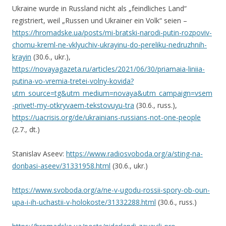
Ukraine wurde in Russland nicht als „feindliches Land“
registriert, weil „Russen und Ukrainer ein Volk“ seien –
https://hromadske.ua/posts/mi-bratski-narodi-putin-rozpoviv-
chomu-kreml-ne-vklyuchiv-ukrayinu-do-pereliku-nedruzhnih-
krayin
(30.6., ukr.),
https://novayagazeta.ru/articles/2021/06/30/priamaia-liniia-
putina-vo-vremia-tretei-volny-kovida?
utm_source=tg&utm_medium=novaya&utm_campaign=vsem
-privet!-my-otkryvaem-tekstovuyu-tra
(30.6., russ.),
https://uacrisis.org/de/ukrainians-russians-not-one-people
(2.7., dt.)
Stanislav Aseev:
https://www.radiosvoboda.org/a/sting-na-
donbasi-aseev/31331958.html
(30.6., ukr.)
https://www.svoboda.org/a/ne-v-ugodu-rossii-spory-ob-oun-
upa-i-ih-uchastii-v-holokoste/31332288.html
(30.6., russ.)