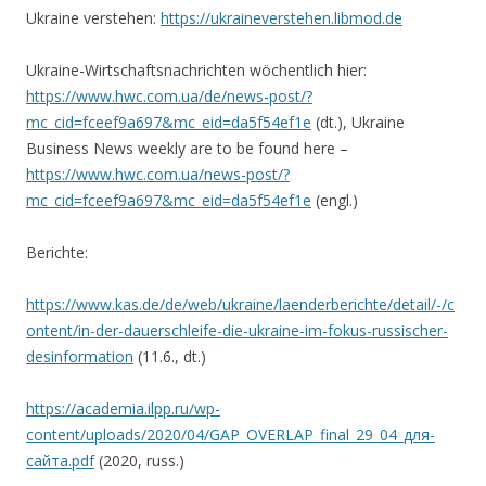
Ukraine verstehen:
https://ukraineverstehen.libmod.de
Ukraine-Wirtschaftsnachrichten wöchentlich hier:
https://www.hwc.com.ua/de/news-post/?
mc_cid=fceef9a697&mc_eid=da5f54ef1e
(dt.), Ukraine
Business News weekly are to be found here –
https://www.hwc.com.ua/news-post/?
mc_cid=fceef9a697&mc_eid=da5f54ef1e
(engl.)
Berichte:
https://www.kas.de/de/web/ukraine/laenderberichte/detail/-/c
ontent/in-der-dauerschleife-die-ukraine-im-fokus-russischer-
desinformation
(11.6., dt.)
https://academia.ilpp.ru/wp-
content/uploads/2020/04/GAP_OVERLAP_final_29_04_для-
сайта.pdf
(2020, russ.)