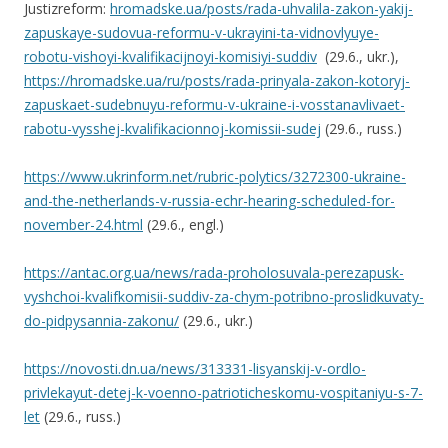
Justizreform:
hromadske.ua/posts/rada-uhvalila-zakon-yakij-
zapuskaye-sudovua-reformu-v-ukrayini-ta-vidnovlyuye-
robotu-vishoyi-kvalifikacijnoyi-komisiyi-suddiv
(29.6., ukr.),
https://hromadske.ua/ru/posts/rada-prinyala-zakon-kotoryj-
zapuskaet-sudebnuyu-reformu-v-ukraine-i-vosstanavlivaet-
rabotu-vysshej-kvalifikacionnoj-komissii-sudej
(29.6., russ.)
https://www.ukrinform.net/rubric-polytics/3272300-ukraine-
and-the-netherlands-v-russia-echr-hearing-scheduled-for-
november-24.html
(29.6., engl.)
https://antac.org.ua/news/rada-proholosuvala-perezapusk-
vyshchoi-kvalifkomisii-suddiv-za-chym-potribno-proslidkuvaty-
do-pidpysannia-zakonu/
(29.6., ukr.)
https://novosti.dn.ua/news/313331-lisyanskij-v-ordlo-
privlekayut-detej-k-voenno-patrioticheskomu-vospitaniyu-s-7-
let
(29.6., russ.)