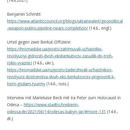
(14.6.2021)
Benjamin Schmitt:
https://www.atlanticcouncil.org/blogs/ukrainealert/geopolitical
-weapon-putins-pipeline-nears-completion/
(14.6., engl.)
Urteil gegen zwei Berkut-Offiziere:
https://hromadske.ua/posts/zatrimuvali-uchasnikiv-
revolyuciyi-gidnosti-dvoh-eksberkutivciv-zasudili-do-troh-
rokiv-vyaznici
(14.6., ukr.),
https://hromadske.ua/ru/posts/zaderzhivali-uchastnikov-
revolyucii-dostoinstva-dvuh-eks-berkutovcev-prigovorili-k-
trem-godam-tyurmy
(14.6., russ.)
Interview mit Marieluise Beck mit Ira Peter zum Holocaust in
Odesa –
https://www.stadtschreiberin-
odessa.de/2021/06/14/odesas-babyn-jar/#more-131
(14.6.,
dt.)