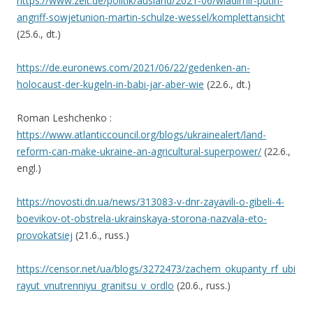
https://www.zeit.de/politik/ausland/2021-06/wladimir-putin-
angriff-sowjetunion-martin-schulze-wessel/komplettansicht
(25.6., dt.)
https://de.euronews.com/2021/06/22/gedenken-an-
holocaust-der-kugeln-in-babi-jar-aber-wie
(22.6., dt.)
Roman Leshchenko :
https://www.atlanticcouncil.org/blogs/ukrainealert/land-
reform-can-make-ukraine-an-agricultural-superpower/
(22.6.,
engl.)
https://novosti.dn.ua/news/313083-v-dnr-zayavili-o-gibeli-4-
boevikov-ot-obstrela-ukrainskaya-storona-nazvala-eto-
provokatsiej
(21.6., russ.)
https://censor.net/ua/blogs/3272473/zachem_okupanty_rf_ubi
rayut_vnutrenniyu_granitsu_v_ordlo
(20.6., russ.)