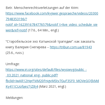
Betr. Menschenrechtsverletzungen auf der Krim:
https://www.facebook.com/kyjiwer.gespraeche/videos/20300
7948353196/?
notif_id=1623916784776579&notif_t=live_video_schedule_vie
wer&ref=notif
(17.6., 64 Min., engl.)
“Старобельское эхо Катынской трагедии”: как заказать
книгу Валерия Снегирева –
https://tribun.com.ua/81943
(25.6., russ.)
Umfrage:
https://www.iri.org/sites/default/files/wysiwyg/public_-
_03.2021_national_eng-_public.pdf?
fbclid=IwAR12HqrFViM20FnigvMStv7GuF3SF0_MOVeGQEkMd
Ky411CUofqesTJZ8j4
(März 2021, engl.)
Meldungen: