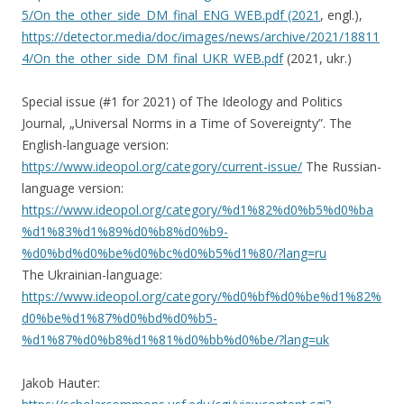
5/On_the_other_side_DM_final_ENG_WEB.pdf (2021
, engl.),
https://detector.media/doc/images/news/archive/2021/18811
4/On_the_other_side_DM_final_UKR_WEB.pdf
(2021, ukr.)
Special issue (#1 for 2021) of The Ideology and Politics
Journal, „Universal Norms in a Time of Sovereignty”. The
English-language version:
https://www.ideopol.org/category/current-issue/
The Russian-
language version:
https://www.ideopol.org/category/%d1%82%d0%b5%d0%ba
%d1%83%d1%89%d0%b8%d0%b9-
%d0%bd%d0%be%d0%bc%d0%b5%d1%80/?lang=ru
The Ukrainian-language:
https://www.ideopol.org/category/%d0%bf%d0%be%d1%82%
d0%be%d1%87%d0%bd%d0%b5-
%d1%87%d0%b8%d1%81%d0%bb%d0%be/?lang=uk
Jakob Hauter: