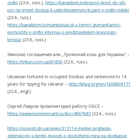
ordlo
(23.6., russ.),
https://kanaldom.tv/krasnyj-krest-do-sih-
por-ne-imeet-dostup-k-uderzhivaemym-liczam-v-ordlo-mkkk/
(23.6., russ.)
https://kanaldom.tv/manipulyaczii-s-temoj-gumanitarnoj-
pomoshhi-v-ordlo-intervyu-s-predstavitelem-krasnogo-
kresta/
(23.6., russ.)
Минские соглашения или „Троянский конь для Украины“ –
https://tribun.com.ua/81850
(22.6., russ.)
Ukrainian tortured in occupied Donbas and sentenced to 14
years for ‘spying for Ukraine’ –
http://khpg.org/en/1608809171
(22.6., engl.)
Сергей Лавров промониторил работу ОБСЕ –
https://www.kommersant.ru/doc/4867685
(22.6., russ.)
https://novosti.dn.ua/news/313114-merkel-priglasila-
zelenskogo-v-berlin-govorit-o-dostizhenii-mira-na-donbasse