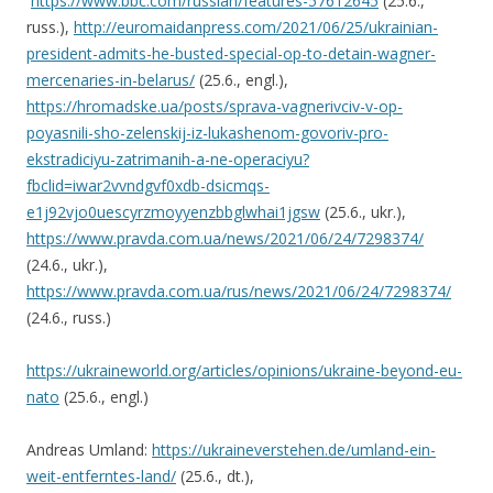
https://www.bbc.com/russian/features-57612645
(25.6.,
russ.),
http://euromaidanpress.com/2021/06/25/ukrainian-
president-admits-he-busted-special-op-to-detain-wagner-
mercenaries-in-belarus/
(25.6., engl.),
https://hromadske.ua/posts/sprava-vagnerivciv-v-op-
poyasnili-sho-zelenskij-iz-lukashenom-govoriv-pro-
ekstradiciyu-zatrimanih-a-ne-operaciyu?
fbclid=iwar2vvndgvf0xdb-dsicmqs-
e1j92vjo0uescyrzmoyyenzbbglwhai1jgsw
(25.6., ukr.),
https://www.pravda.com.ua/news/2021/06/24/7298374/
(24.6., ukr.),
https://www.pravda.com.ua/rus/news/2021/06/24/7298374/
(24.6., russ.)
https://ukraineworld.org/articles/opinions/ukraine-beyond-eu-
nato
(25.6., engl.)
Andreas Umland:
https://ukraineverstehen.de/umland-ein-
weit-entferntes-land/
(25.6., dt.),