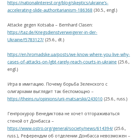
https://nationalinterest.org/blog/skeptics/ukraine’s-
accelerating-slide-authoritarianism-186368
(30.5., engl.)
Attacke gegen Kotsaba – Bernhard Clasen:
https://taz.de/Kriegsdienstverweigerer-in-der-
Ukraine/!5783127/
(25.6., dt.)
https://en.hromadske.ua/posts/we-know-where-you-live-why-
cases-of-attacks-on-lgbt-rarely-reach-courts-in-ukraine
(25.6.,
engl.)
Игра в имитацию. Почему борьба Зеленского с
олигархами выглядит так беспомощно –
https://theins.ru/opinions/urii-matsarskii/243010
(25.6., russ.)
Генпрокурор Венедиктова не хочет отгораживаться
стеной от Донбасса –
https://www.ostro.org/general/society/news/614394/
(25.6.,
russ.), Референдум об отделении Донбасса невозможен –