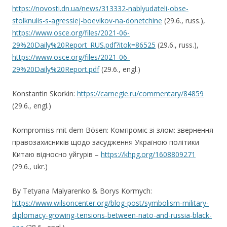
https://novosti.dn.ua/news/313332-nablyudateli-obse-
stolknulis-s-agressiej-boevikov-na-donetchine
(29.6., russ.),
https://www.osce.org/files/2021-06-
29%20Daily%20Report_RUS.pdf?itok=86525
(29.6., russ.),
https://www.osce.org/files/2021-06-
29%20Daily%20Report.pdf
(29.6., engl.)
Konstantin Skorkin:
https://carnegie.ru/commentary/84859
(29.6., engl.)
Kompromiss mit dem Bösen: Компроміс зі злом: звернення
правозахисників щодо засудження Україною політики
Китаю відносно уйгурів –
https://khpg.org/1608809271
(29.6., ukr.)
By Tetyana Malyarenko & Borys Kormych:
https://www.wilsoncenter.org/blog-post/symbolism-military-
diplomacy-growing-tensions-between-nato-and-russia-black-