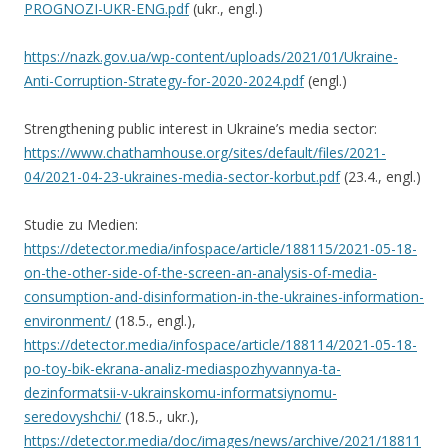
PROGNOZI-UKR-ENG.pdf
(ukr., engl.)
https://nazk.gov.ua/wp-content/uploads/2021/01/Ukraine-
Anti-Corruption-Strategy-for-2020-2024.pdf
(engl.)
Strengthening public interest in Ukraine’s media sector:
https://www.chathamhouse.org/sites/default/files/2021-
04/2021-04-23-ukraines-media-sector-korbut.pdf
(23.4., engl.)
Studie zu Medien:
https://detector.media/infospace/article/188115/2021-05-18-
on-the-other-side-of-the-screen-an-analysis-of-media-
consumption-and-disinformation-in-the-ukraines-information-
environment/
(18.5., engl.),
https://detector.media/infospace/article/188114/2021-05-18-
po-toy-bik-ekrana-analiz-mediaspozhyvannya-ta-
dezinformatsii-v-ukrainskomu-informatsiynomu-
seredovyshchi/
(18.5., ukr.),
https://detector.media/doc/images/news/archive/2021/18811