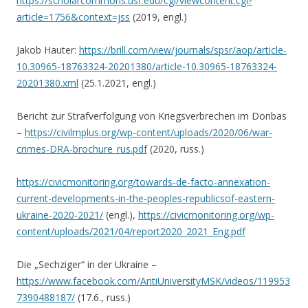
https://scholarcommons.usf.edu/cgi/viewcontent.cgi?
article=1756&context=jss
(2019, engl.)
Jakob Hauter:
https://brill.com/view/journals/spsr/aop/article-
10.30965-18763324-20201380/article-10.30965-18763324-
20201380.xml
(25.1.2021, engl.)
Bericht zur Strafverfolgung von Kriegsverbrechen im Donbas
–
https://civilmplus.org/wp-content/uploads/2020/06/war-
crimes-DRA-brochure_rus.pdf
(2020, russ.)
https://civicmonitoring.org/towards-de-facto-annexation-
current-developments-in-the-peoples-republicsof-eastern-
ukraine-2020-2021/
(engl.),
https://civicmonitoring.org/wp-
content/uploads/2021/04/report2020_2021_Eng.pdf
Die „Sechziger“ in der Ukraine –
https://www.facebook.com/AntiUniversityMSK/videos/119953
7390488187/
(17.6., russ.)