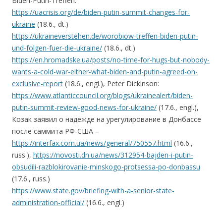
Biden-Putin-Treffen:
https://uacrisis.org/de/biden-putin-summit-changes-for-
ukraine
(18.6., dt.)
https://ukraineverstehen.de/worobiow-treffen-biden-putin-
und-folgen-fuer-die-ukraine/
(18.6., dt.)
https://en.hromadske.ua/posts/no-time-for-hugs-but-nobody-
wants-a-cold-war-either-what-biden-and-putin-agreed-on-
exclusive-report
(18.6., engl.), Peter Dickinson:
https://www.atlanticcouncil.org/blogs/ukrainealert/biden-
putin-summit-review-good-news-for-ukraine/
(17.6., engl.),
Козак заявил о надежде на урегулирование в Донбассе
после саммита РФ-США –
https://interfax.com.ua/news/general/750557.html
(16.6.,
russ.),
https://novosti.dn.ua/news/312954-bajden-i-putin-
obsudili-razblokirovanie-minskogo-protsessa-po-donbassu
(17.6., russ.)
https://www.state.gov/briefing-with-a-senior-state-
administration-official/
(16.6., engl.)