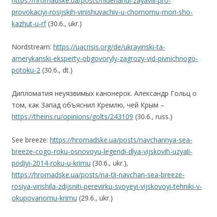
https://hromadske.ua/posts/niderlandi-zayavili-pro-
provokaciyi-rosijskih-vinishuvachiv-u-chornomu-mori-sho-
kazhut-u-rf
(30.6., ukr.)
Nordstream:
https://uacrisis.org/de/ukrayinski-ta-
amerykanski-eksperty-obgovoryly-zagrozy-vid-pivnichnogo-
potoku-2
(30.6., dt.)
Дипломатия неуязвимых канонерок. Александр Гольц о
том, как Запад объяснил Кремлю, чей Крым –
https://theins.ru/opinions/golts/243109
(30.6., russ.)
See breeze:
https://hromadske.ua/posts/navchannya-sea-
breeze-cogo-roku-osnovoyu-legendi-dlya-vijskovih-uzyali-
podiyi-2014-roku-u-krimu
(30.6., ukr.),
https://hromadske.ua/posts/na-tli-navchan-sea-breeze-
rosiya-virishila-zdijsniti-perevirku-svoyeyi-vijskovoyi-tehniki-v-
okupovanomu-krimu
(29.6., ukr.)