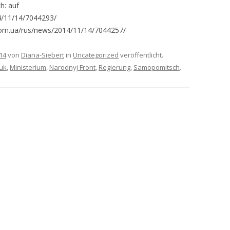
h: auf
4/11/14/7044293/
.com.ua/rus/news/2014/11/14/7044257/
14
von
Diana-Siebert
in
Uncategorized
veröffentlicht.
uk
,
Ministerium
,
Narodnyj Front
,
Regierung
,
Samopomitsch
.