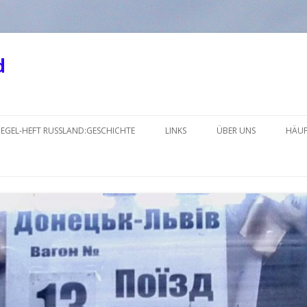
d
Springe
zum
IEGEL-HEFT RUSSLAND:GESCHICHTE
LINKS
ÜBER UNS
HÄUF
Inhalt
KRIM
LINKS_2018-2
LINKS_2018-1NEU
LINKS_2017-2
LINKS_2017-1
LINKS_2016-2