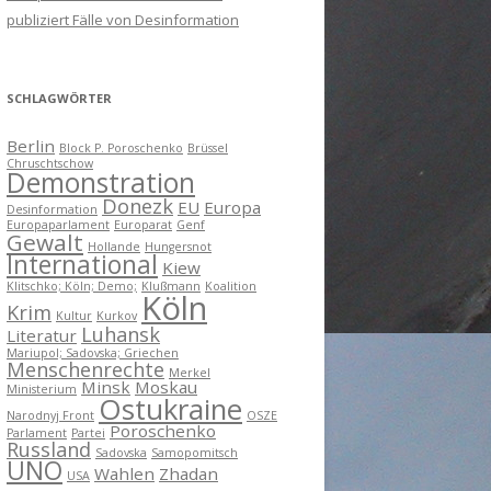
publiziert Fälle von Desinformation
SCHLAGWÖRTER
Berlin
Block P. Poroschenko
Brüssel
Chruschtschow
Demonstration
Donezk
EU
Europa
Desinformation
Europaparlament
Europarat
Genf
Gewalt
Hollande
Hungersnot
International
Kiew
Klitschko; Köln; Demo;
Klußmann
Koalition
Köln
Krim
Kultur
Kurkov
Luhansk
Literatur
Mariupol; Sadovska; Griechen
Menschenrechte
Merkel
Minsk
Moskau
Ministerium
Ostukraine
Narodnyj Front
OSZE
Poroschenko
Parlament
Partei
Russland
Sadovska
Samopomitsch
UNO
Wahlen
Zhadan
USA