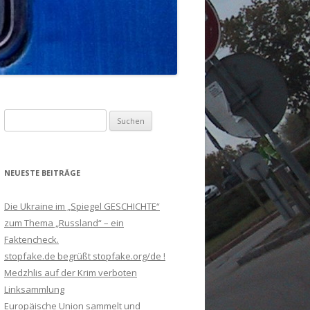
Suchen
nach:
NEUESTE BEITRÄGE
Die Ukraine im „Spiegel GESCHICHTE“
zum Thema „Russland“ – ein
Faktencheck.
stopfake.de begrüßt stopfake.org/de !
Medzhlis auf der Krim verboten
Linksammlung
Europäische Union sammelt und