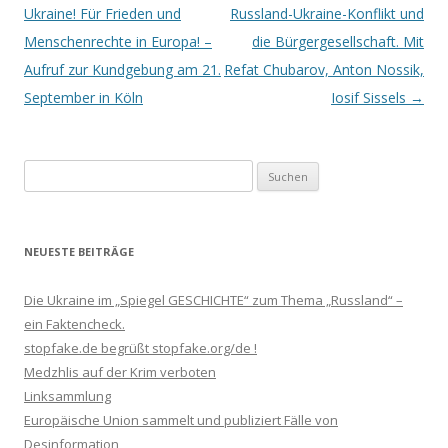
Navigation
Ukraine! Für Frieden und
Russland-Ukraine-Konflikt und
Menschenrechte in Europa! –
die Bürgergesellschaft. Mit
Aufruf zur Kundgebung am 21.
Refat Chubarov, Anton Nossik,
September in Köln
Iosif Sissels
→
Suchen
nach:
NEUESTE BEITRÄGE
Die Ukraine im „Spiegel GESCHICHTE“ zum Thema „Russland“ –
ein Faktencheck.
stopfake.de begrüßt stopfake.org/de !
Medzhlis auf der Krim verboten
Linksammlung
Europäische Union sammelt und publiziert Fälle von
Desinformation