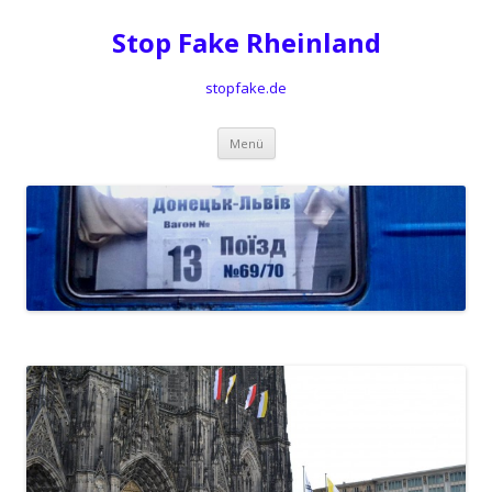
Stop Fake Rheinland
stopfake.de
Springe
Menü
zum
Inhalt