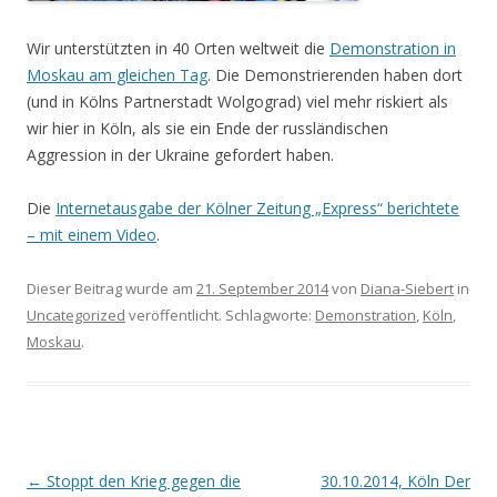
Wir unterstützten in 40 Orten weltweit die
Demonstration in
Moskau am gleichen Tag
. Die Demonstrierenden haben dort
(und in Kölns Partnerstadt Wolgograd) viel mehr riskiert als
wir hier in Köln, als sie ein Ende der russländischen
Aggression in der Ukraine gefordert haben.
Die
Internetausgabe der Kölner Zeitung „Express“ berichtete
– mit einem Video
.
Dieser Beitrag wurde am
21. September 2014
von
Diana-Siebert
in
Uncategorized
veröffentlicht. Schlagworte:
Demonstration
,
Köln
,
Moskau
.
Beitrags-
←
Stoppt den Krieg gegen die
30.10.2014, Köln Der