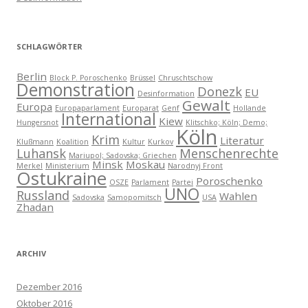
SCHLAGWÖRTER
Berlin
Block P. Poroschenko
Brüssel
Chruschtschow
Demonstration
Donezk
EU
Desinformation
Gewalt
Europa
Europaparlament
Europarat
Genf
Hollande
International
Kiew
Hungersnot
Klitschko; Köln; Demo;
Köln
Krim
Literatur
Klußmann
Koalition
Kultur
Kurkov
Luhansk
Menschenrechte
Mariupol; Sadovska; Griechen
Minsk
Moskau
Merkel
Ministerium
Narodnyj Front
Ostukraine
Poroschenko
OSZE
Parlament
Partei
UNO
Russland
Wahlen
Sadovska
Samopomitsch
USA
Zhadan
ARCHIV
Dezember 2016
Oktober 2016