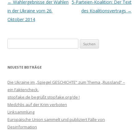
Beitrags-
←
Wahlergebnisse der Wahlen
5-Parteien-Koalition: Der Text
Navigation
in der Ukraine vom 26.
des Koalitionsvertrags
→
Oktober 2014
Suchen
nach:
NEUESTE BEITRÄGE
Die Ukraine im „Spiegel GESCHICHTE“ zum Thema „Russland“ –
ein Faktencheck.
stopfake.de begrüßt stopfake.org/de !
Medzhlis auf der Krim verboten
Linksammlung
Europäische Union sammelt und publiziert Fälle von
Desinformation