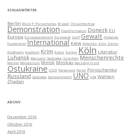
SCHLAGWÖRTER
Berlin
Block P. Poroschenko
Brüssel
Chruschtschow
Demonstration
Donezk
EU
Desinformation
Gewalt
Europa
Europaparlament
Europarat
Genf
Hollande
International
Kiew
Hungersnot
Klitschko; Köln; Demo;
Köln
Krim
Literatur
Klußmann
Koalition
Kultur
Kurkov
Luhansk
Menschenrechte
Mariupol; Sadovska; Griechen
Minsk
Moskau
Merkel
Ministerium
Narodnyj Front
Ostukraine
Poroschenko
OSZE
Parlament
Partei
UNO
Russland
Wahlen
Sadovska
Samopomitsch
USA
Zhadan
ARCHIV
Dezember 2016
Oktober 2016
April 2016