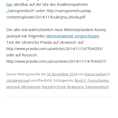
hier
abrufbar auf der Site des Koalitionspartners
„Samopomitsch“ unter: http://samopomich.ua/wp-
content/uploads/2014/11/koalicijna_uhoda.pdf
Der alte und wahrscheinlich neue Ministerpräsident Arsenij
Jazenjuk hat folgendes
Ministerkabinett vorgeschlagen
Text der Ukraïns’ka Pravda auf Ukranisch: auf
http://www.pravda.com.ua/articles/2014/11/14/7044293/
oder auf Russisch:
http://www.pravda.com.ua/rus/news/2014/11/14/7044257/
Dieser Beitrag wurde am
16. November 2014
von
Diana-Siebert
in
Uncategorized
veröffentlicht. Schlagworte:
Block P. Poroschenko
,
Jazenjuk
,
Ministerium
,
Narodnyj Front
,
Regierung
,
Samopomitsch
.