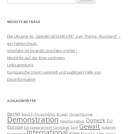
nach:
NEUESTE BEITRÄGE
Die Ukraine im „Spiegel GESCHICHTE“ zum Thema „Russland“ –
ein Faktencheck.
stopfake.de begrüßt stopfake.org/de !
Medzhlis auf der Krim verboten
Linksammlung
Europäische Union sammelt und publiziert Fälle von
Desinformation
SCHLAGWÖRTER
Berlin
Block P. Poroschenko
Brüssel
Chruschtschow
Demonstration
Donezk
EU
Desinformation
Gewalt
Europa
Europaparlament
Europarat
Genf
Hollande
International
Kiew
Hungersnot
Klitschko; Köln; Demo;