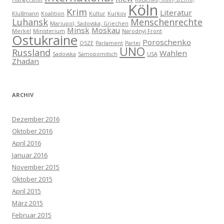
Köln
Krim
Literatur
Klußmann
Koalition
Kultur
Kurkov
Luhansk
Menschenrechte
Mariupol; Sadovska; Griechen
Minsk
Moskau
Merkel
Ministerium
Narodnyj Front
Ostukraine
Poroschenko
OSZE
Parlament
Partei
UNO
Russland
Wahlen
Sadovska
Samopomitsch
USA
Zhadan
ARCHIV
Dezember 2016
Oktober 2016
April 2016
Januar 2016
November 2015
Oktober 2015
April 2015
März 2015
Februar 2015