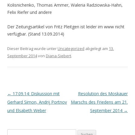
Kolisnichenko, Thomas Ammer, Waleria Radziowska-Hahn,
Felix Riefer und andere
Der Zeitungsartikel von Fritz Pleitgen ist leider im www nicht
verfügbar. (Stand 13.09.2014)
Dieser Beitrag wurde unter
Uncategorized
abgelegt am
13.
September 2014
von
Diana-Siebert
.
Beitrags-
←
17.09.14: Diskussion mit
Resolution des Moskauer
Navigation
Gerhard Simon, Andrij Portnov
Marschs des Friedens am 21.
und Elsabeth Weber
September 2014
→
Suchen